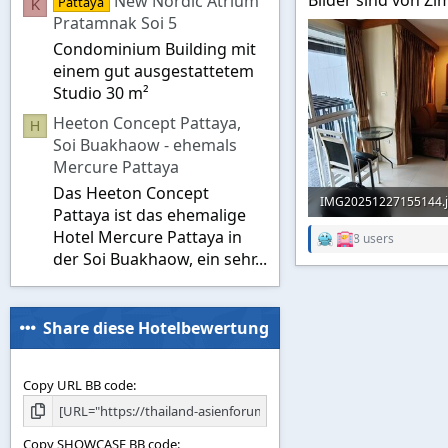
New Nordic Atrium
Pattaya
K
Pratamnak Soi 5
Condominium Building mit
einem gut ausgestattetem
Studio 30 m²
Heeton Concept Pattaya,
H
Soi Buakhaow - ehemals
Mercure Pattaya
Das Heeton Concept
IMG20251227155144.
Pattaya ist das ehemalige
67,1 KB · Aufrufe: 4.67
Hotel Mercure Pattaya in
8 users
R
der Soi Buakhaow, ein sehr...
e
a
c
t
i
Share diese Hotelbewertung
o
n
s
Copy URL BB code
:
Copy SHOWCASE BB code