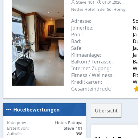
E
A
Steve_101
01.01.2026
r
u
Nettes Hotel in der Soi Honey
s
s
t
w
Adresse
So
e
a
Joinerfee
N
l
h
Pool
Ja
l
l
Bad
t
D
v
Safe
Ja
o
Klimaanlage
Ja
n
Balkon / Terrasse
B
Internet-Zugang
Wi
Fitness / Wellness
Fi
Kreditkarten
We
Gesamteindruck
Hotelbewertungen
Übersicht
Kategorie
Hotels Pattaya
Erstellt von
Steve_101
Aufrufe
998