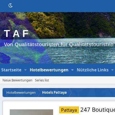
T A F
Von Qualitätstouristen für Qualitätstouristen
Startseite
Hotelbewertungen
Nützliche Links
Neue Bewertungen
Series list
Hotelbewertungen
Hotels Pattaya
247 Boutique
Pattaya