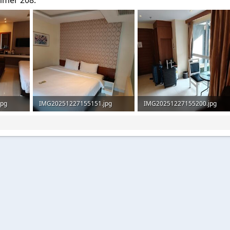
jpg
IMG20251227155151.jpg
IMG20251227155200.jpg
8
120,9 KB · Aufrufe: 68
54,4 KB · Aufrufe: 77