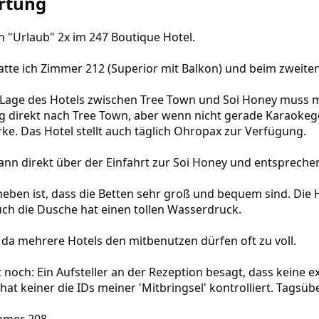
rtung
(
e
)
en "Urlaub" 2x im 247 Boutique Hotel.
atte ich Zimmer 212 (Superior mit Balkon) und beim zweite
 Lage des Hotels zwischen Tree Town und Soi Honey muss man
g direkt nach Tree Town, aber wenn nicht gerade Karaokege
rke. Das Hotel stellt auch täglich Ohropax zur Verfügung.
nn direkt über der Einfahrt zur Soi Honey und entsprechen
heben ist, dass die Betten sehr groß und bequem sind. Die
h die Dusche hat einen tollen Wasserdruck.
r da mehrere Hotels den mitbenutzen dürfen oft zu voll.
noch: Ein Aufsteller an der Rezeption besagt, dass keine e
at keiner die IDs meiner 'Mitbringsel' kontrolliert. Tagsüb
mmer 208.