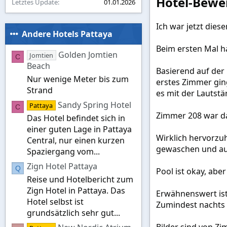
Hotel-Bewe
Letztes Update
01.01.2026
Ich war jetzt dies
Andere Hotels Pattaya
Beim ersten Mal h
Golden Jomtien
Jomtien
C
Beach
Basierend auf der
Nur wenige Meter bis zum
erstes Zimmer gin
Strand
es mit der Lautstä
Sandy Spring Hotel
Pattaya
C
Zimmer 208 war da
Das Hotel befindet sich in
einer guten Lage in Pattaya
Wirklich hervorzu
Central, nur einen kurzen
gewaschen und auc
Spaziergang vom...
Zign Hotel Pattaya
Q
Pool ist okay, abe
Reise und Hotelbericht zum
Zign Hotel in Pattaya. Das
Erwähnenswert ist 
Hotel selbst ist
Zumindest nachts h
grundsätzlich sehr gut...
Bilder sind von Zi