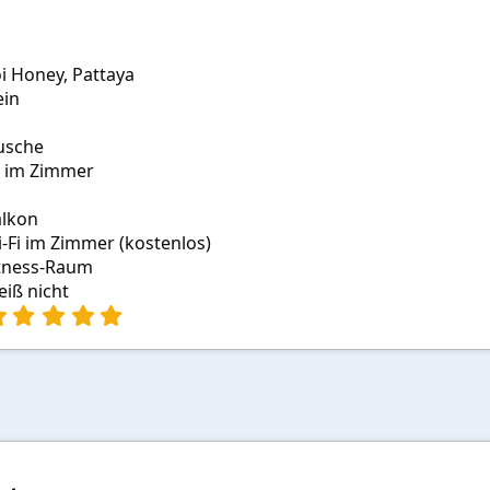
i Honey, Pattaya
ein
usche
, im Zimmer
alkon
-Fi im Zimmer (kostenlos)
tness-Raum
iß nicht
5
,
0
0
S
t
e
r
n