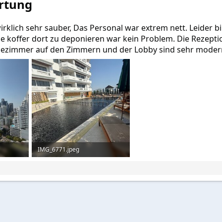
rtung
(
e
)
rklich sehr sauber, Das Personal war extrem nett. Leider 
die koffer dort zu deponieren war kein Problem. Die Rezepti
dezimmer auf den Zimmern und der Lobby sind sehr moder
IMG_6771.jpeg
67
189,8 KB · Aufrufe: 22