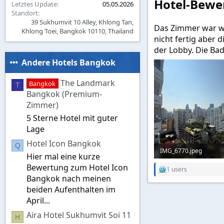
Hotel-Bewe
Letztes Update
05.05.2026
Standort
39 Sukhumvit 10 Alley, Khlong Tan,
Das Zimmer war wi
Khlong Toei, Bangkok 10110, Thailand
nicht fertig aber 
der Lobby. Die Ba
Andere Hotels Bangkok
The Landmark
Bangkok
T
Bangkok (Premium-
Zimmer)
5 Sterne Hotel mit guter
Lage
Hotel Icon Bangkok
Q
IMG_6770.jpeg
Hier mal eine kurze
146,9 KB · Aufrufe: 2.3
Bewertung zum Hotel Icon
1 users
R
Bangkok nach meinen
e
a
beiden Aufenthalten im
c
April...
t
i
Aira Hotel Sukhumvit Soi 11
H
o