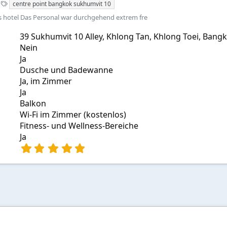
S
centre point bangkok sukhumvit 10
t
s hotel Das Personal war durchgehend extrem fre
i
c
39 Sukhumvit 10 Alley, Khlong Tan, Khlong Toei, Bang
h
Nein
w
o
Ja
r
Dusche und Badewanne
t
Ja, im Zimmer
e
Ja
Balkon
Wi-Fi im Zimmer (kostenlos)
Fitness- und Wellness-Bereiche
Ja
5
,
0
0
S
t
e
r
n