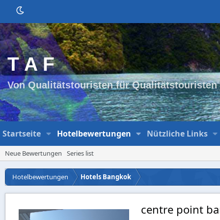
T A F
Von Qualitätstouristen für Qualitätstouristen
Startseite
Hotelbewertungen
Nützliche Links
Neue Bewertungen
Series list
Hotelbewertungen
Hotels Bangkok
centre point b