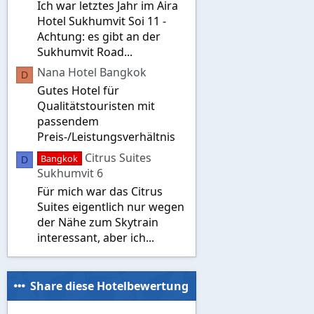
Ich war letztes Jahr im Aira
n
s
Hotel Sukhumvit Soi 11 -
:
Achtung: es gibt an der
Sukhumvit Road...
Nana Hotel Bangkok
D
Gutes Hotel für
Qualitätstouristen mit
passendem
Preis-/Leistungsverhältnis
Citrus Suites
Bangkok
D
Sukhumvit 6
Für mich war das Citrus
Suites eigentlich nur wegen
der Nähe zum Skytrain
interessant, aber ich...
Share diese Hotelbewertung