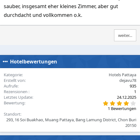
sauber, insgesamt eher kleines Zimmer, aber gut
durchdacht und vollkommen o.k.
weiter…
Hotelbewertungen
Kategorie
Hotels Pattaya
Erstellt von
dejavu78
Aufrufe
935
Rezensionen
1
Letztes Update
24.12.2025
4
Bewertung
,
1 Bewertungen
0
Standort
0
293, 16 Soi Buakhao, Muang Pattaya, Bang Lamung District, Chon Buri
S
t
20150
e
r