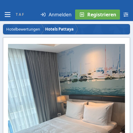
Anmelden
Registrieren
T A F
Hotelbewertungen
Hotels Pattaya