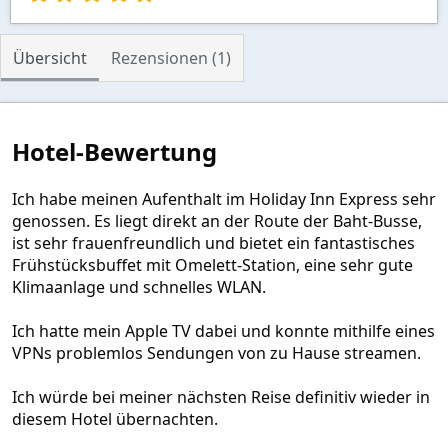
,
0
0
Übersicht
Rezensionen (1)
S
t
e
r
n
Hotel-Bewertung
(
e
)
Ich habe meinen Aufenthalt im Holiday Inn Express sehr
genossen. Es liegt direkt an der Route der Baht-Busse,
ist sehr frauenfreundlich und bietet ein fantastisches
Frühstücksbuffet mit Omelett-Station, eine sehr gute
Klimaanlage und schnelles WLAN.
Ich hatte mein Apple TV dabei und konnte mithilfe eines
VPNs problemlos Sendungen von zu Hause streamen.
Ich würde bei meiner nächsten Reise definitiv wieder in
diesem Hotel übernachten.