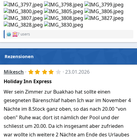
7 users
R
e
a
c
t
Rezensionen
i
o
n
4
Mikesch
23.01.2026
s
,
:
Holiday Inn Express
0
0
S
Wer sein Zimmer zur Buakhao hat sollte einen
t
gesegneten Bärenschlaf haben Ich war im November 4
e
r
Nächte im 8.Stock ganz oben, so das nach 20.00 "von
n
(
oben" Ruhe war, dort ist nämlich der Pool und der
e
)
schliesst um 20.00. Da ich insgesamt aber zufrieden
war wollte ich weitere 2 Nächte am Ende des Urlaubes