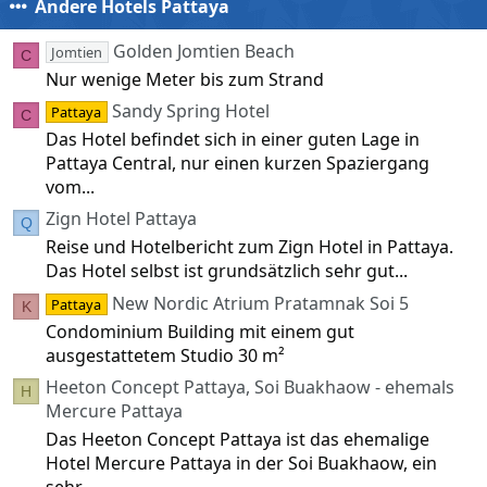
n
Andere Hotels Pattaya
(
e
)
Golden Jomtien Beach
Jomtien
C
Nur wenige Meter bis zum Strand
Sandy Spring Hotel
Pattaya
C
Das Hotel befindet sich in einer guten Lage in
Pattaya Central, nur einen kurzen Spaziergang
vom...
Zign Hotel Pattaya
Q
Reise und Hotelbericht zum Zign Hotel in Pattaya.
Das Hotel selbst ist grundsätzlich sehr gut...
New Nordic Atrium Pratamnak Soi 5
Pattaya
K
Condominium Building mit einem gut
ausgestattetem Studio 30 m²
Heeton Concept Pattaya, Soi Buakhaow - ehemals
H
Mercure Pattaya
Das Heeton Concept Pattaya ist das ehemalige
Hotel Mercure Pattaya in der Soi Buakhaow, ein
sehr...