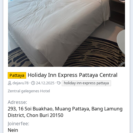
Holiday Inn Express Pattaya Central
Pattaya
E
A
S
dejavu78
24.12.2025
holiday inn express pattaya
r
u
t
Zentral gelegenes Hotel
s
s
i
t
w
c
Adresse
e
a
h
293, 16 Soi Buakhao, Muang Pattaya, Bang Lamung
l
h
w
District, Chon Buri 20150
l
l
o
t
r
Joinerfee
v
t
Nein
o
e