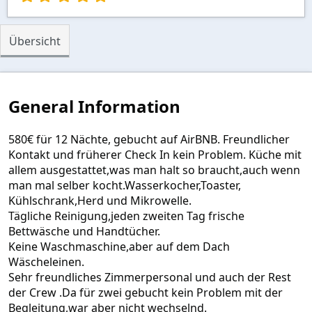
,
0
0
Übersicht
S
t
e
r
n
General Information
(
e
)
580€ für 12 Nächte, gebucht auf AirBNB. Freundlicher
Kontakt und früherer Check In kein Problem. Küche mit
allem ausgestattet,was man halt so braucht,auch wenn
man mal selber kocht.Wasserkocher,Toaster,
Kühlschrank,Herd und Mikrowelle.
Tägliche Reinigung,jeden zweiten Tag frische
Bettwäsche und Handtücher.
Keine Waschmaschine,aber auf dem Dach
Wäscheleinen.
Sehr freundliches Zimmerpersonal und auch der Rest
der Crew .Da für zwei gebucht kein Problem mit der
Begleitung,war aber nicht wechselnd.