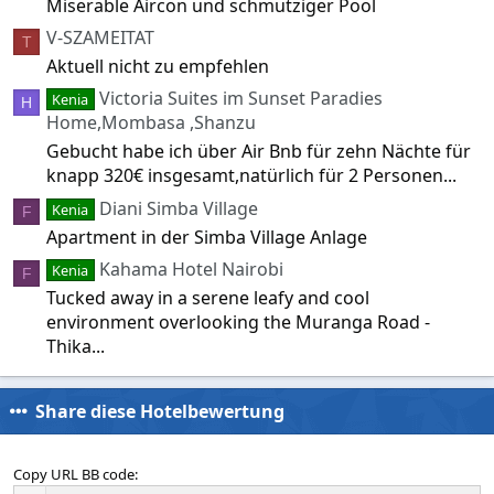
Miserable Aircon und schmutziger Pool
V-SZAMEITAT
T
Aktuell nicht zu empfehlen
Victoria Suites im Sunset Paradies
Kenia
H
Home,Mombasa ,Shanzu
Gebucht habe ich über Air Bnb für zehn Nächte für
knapp 320€ insgesamt,natürlich für 2 Personen...
Diani Simba Village
Kenia
F
Apartment in der Simba Village Anlage
Kahama Hotel Nairobi
Kenia
F
Tucked away in a serene leafy and cool
environment overlooking the Muranga Road -
Thika...
Share diese Hotelbewertung
Copy URL BB code