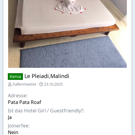
Le Pleiadi,Malindi
Kenia
E
A
hafenmeister
23.10.2025
r
u
s
s
Adresse
t
w
Pata Pata Roaf
e
a
Ist das Hotel Girl / Guestfriendly?
l
h
l
l
Ja
t
Joinerfee
v
Nein
o