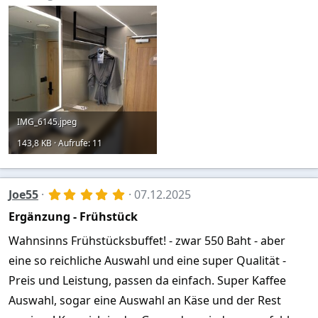
IMG_6145.jpeg
143,8 KB · Aufrufe: 11
5
Joe55
07.12.2025
,
Ergänzung - Frühstück
0
0
S
Wahnsinns Frühstücksbuffet! - zwar 550 Baht - aber
t
eine so reichliche Auswahl und eine super Qualität -
e
r
Preis und Leistung, passen da einfach. Super Kaffee
n
(
Auswahl, sogar eine Auswahl an Käse und der Rest
e