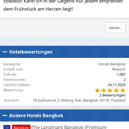
)
sowieso! Kann ich in der Gegend nur jedem empfehlen
dem Frühstück am Herzen liegt!
weiter…
Hotelbewertungen
Kategorie
Hotels Bangkok
Erstellt von
Maxivol
Aufrufe
1.087
Rezensionen
2
Letztes Update
24.11.2025
5
Bewertung
,
2 Bewertungen
0
Standort
18 Sukhumvit 2, Khlong Toei, Bangkok 10110, Thailand
0
S
t
e
Andere Hotels Bangkok
r
n
The Landmark Bangkok (Premium-
Bangkok
(
T