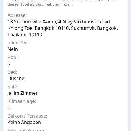
s
s
i
dieses Hotel als Beschreibung finden.
t
w
c
e
a
h
Adresse
l
h
w
18 Sukhumvit 2 &amp; 4 Alley Sukhumvit Road
l
l
o
Khlong Toei Bangkok 10110, Sukhumvit, Bangkok,
t
r
v
t
Thailand, 10110
o
e
Joinerfee
n
Nein
Pool
Ja
Bad
Dusche
Safe
Ja, im Zimmer
Klimaanlage
Ja
Balkon / Terrasse
Keine Angaben
Internet-Zugang