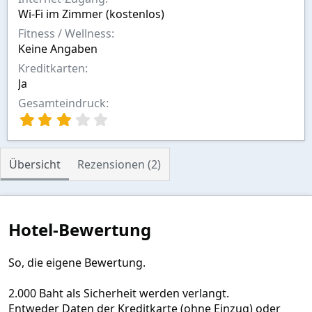
Wi-Fi im Zimmer (kostenlos)
Fitness / Wellness
Keine Angaben
Kreditkarten
Ja
Gesamteindruck
3
,
0
0
Übersicht
Rezensionen (2)
S
t
e
r
n
Hotel-Bewertung
(
e
)
So, die eigene Bewertung.
2.000 Baht als Sicherheit werden verlangt.
Entweder Daten der Kreditkarte (ohne Einzug) oder