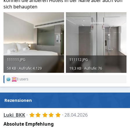
können die anderen Hotels in der Nähe aber auch von
sich behaupten
111111.JPG
111112.JPG
58 KB · Aufrufe: 4.129
19,3 KB · Aufrufe: 76
8 users
R
e
a
c
t
Rezensionen
i
o
n
5
Luki_BKK
28.04.2026
s
,
:
Absolute Empfehlung
0
0