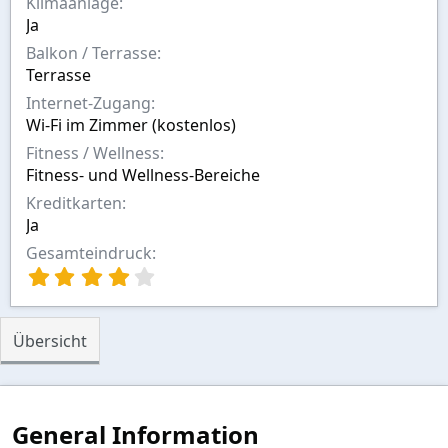
Klimaanlage
Ja
Balkon / Terrasse
Terrasse
Internet-Zugang
Wi-Fi im Zimmer (kostenlos)
Fitness / Wellness
Fitness- und Wellness-Bereiche
Kreditkarten
Ja
Gesamteindruck
4
,
0
0
Übersicht
S
t
e
r
n
General Information
(