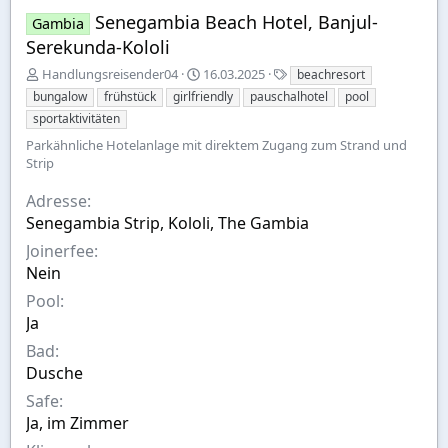
Senegambia Beach Hotel, Banjul-
Gambia
Serekunda-Kololi
E
A
S
Handlungsreisender04
16.03.2025
beachresort
r
u
t
bungalow
frühstück
girlfriendly
pauschalhotel
pool
s
s
i
sportaktivitäten
t
w
c
Parkähnliche Hotelanlage mit direktem Zugang zum Strand und
e
a
h
Strip
l
h
w
l
l
o
Adresse
t
r
v
t
Senegambia Strip, Kololi, The Gambia
o
e
Joinerfee
n
Nein
Pool
Ja
Bad
Dusche
Safe
Ja, im Zimmer