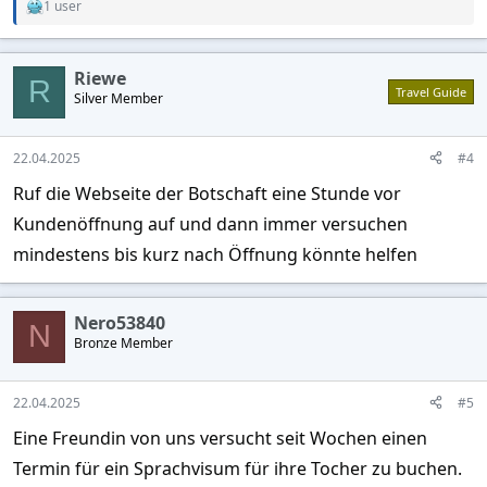
1 user
R
e
a
c
Riewe
t
R
Travel Guide
Silver Member
i
o
n
s
22.04.2025
#4
:
Ruf die Webseite der Botschaft eine Stunde vor
Kundenöffnung auf und dann immer versuchen
mindestens bis kurz nach Öffnung könnte helfen
Nero53840
N
Bronze Member
22.04.2025
#5
Eine Freundin von uns versucht seit Wochen einen
Termin für ein Sprachvisum für ihre Tocher zu buchen.