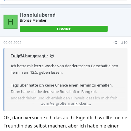
e
a
c
Honolulubernd
t
H
Bronze Member
i
o
Ersteller
n
s
:
02.05.2025
#10
Tulip54 hat gesagt.:
Ich hatte mir letzte Woche von der deutschen Botschaft einen
Termin am 12.5. geben lassen.
Tags über hatte ich keine Chance einen Termin zu erhalten.
Dann habe ich die deutsche Botschaft in Bangkok
angeschrieben und ich erhielt den Hinweis, dass ich mich früh
Zum Vergrößern anklicken....
morgens tailändischer Zeit einwählen soll.
Ok, dann versuche ich das auch. Eigentlich wollte meine
Ich habe dies um Mitternacht (nach deutscher Zeit) gemacht
und mir standen alle Termine zur Auswahl.
Freundin das selbst machen, aber ich habe nie einen