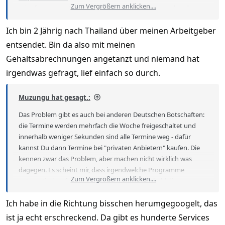
Zum Vergrößern anklicken....
asienforum.com/threads/verpflichtungserklaerung-bei-der-
deutschen-botschaft-in-bangkok.30332/
Ich bin 2 Jährig nach Thailand über meinen Arbeitgeber
Wie hast Du das gemacht?
entsendet. Bin da also mit meinen
Gehaltsabrechnungen angetanzt und niemand hat
irgendwas gefragt, lief einfach so durch.
Muzungu hat gesagt.:
Das Problem gibt es auch bei anderen Deutschen Botschaften:
die Termine werden mehrfach die Woche freigeschaltet und
innerhalb weniger Sekunden sind alle Termine weg - dafür
kannst Du dann Termine bei "privaten Anbietern" kaufen. Die
kennen zwar das Problem, aber machen nicht wirklich was
dagegen. Es scheint mir, dass irgendwelche Programme
Zum Vergrößern anklicken....
automatisch sofort alle Termine abgreifen, sobald die
freigeschaltet werden. So geht es wohl auch anderen Ämtern in
Ich habe in die Richtung bisschen herumgegoogelt, das
Deutschland.
ist ja echt erschreckend. Da gibt es hunderte Services
Einen Tipp, was Du machen könntest, hab ich nicht wirklich. Ich