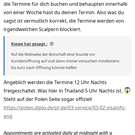
die Termine für dich buchen und behaupten innerhalb
war deswegen länger in Kontakt mit einer Botschaft, habe die
von einer Woche hast du deinen Termin. Also was du
genervt und hatte gefragt, ob ich wirklich nun einen Termin
kaufen soll. Dann hatten sie mir einen Termin so gegeben. Das
sagst ist vermutlich korrekt, die Termine werden von
Problem bei allen Ämtern ist halt, es steht und fällt halt alles mit
irgendwelchen Scalpern blockiert.
den zuständigen Beamten dort. Wenn derjenige oder diejenige
nichts machen will, dann wird es schwierig.
Riewe hat gesagt.:
Ruf die Webseite der Botschaft eine Stunde vor
Kundenöffnung auf und dann immer versuchen mindestens
bis kurz nach Öffnung könnte helfen
Angeblich werden die Termine 12 Uhr Nachts
freigeschaltet. Was hier in Thailand 5 Uhr Nachts ist.
Steht auf der Polen Seite sogar offiziell
https://polen.diplo.de/pl-de/03-service/03-02-visainfo-
eng
Appointments are activated daily at midnight with a