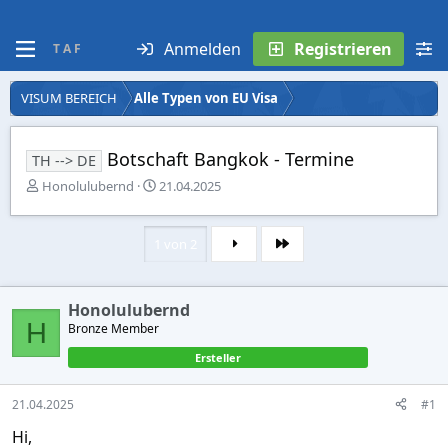
Anmelden
Registrieren
T A F
VISUM BEREICH
Alle Typen von EU Visa
Botschaft Bangkok - Termine
TH --> DE
E
E
Honolulubernd
21.04.2025
r
r
s
s
t
t
1 von 2
Letzte
e
e
l
l
l
l
Honolulubernd
e
t
H
r
Bronze Member
a
m
Ersteller
21.04.2025
#1
Hi,