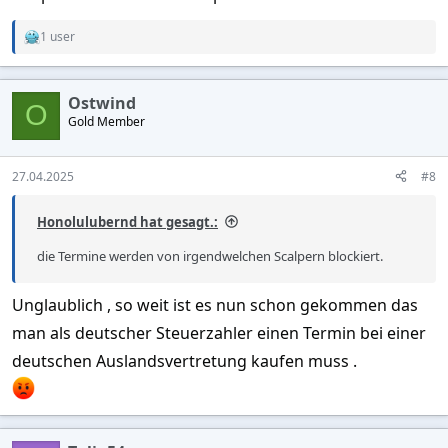
1 user
R
e
a
c
Ostwind
t
O
Gold Member
i
o
n
s
27.04.2025
#8
:
Honolulubernd hat gesagt.:
die Termine werden von irgendwelchen Scalpern blockiert.
Unglaublich , so weit ist es nun schon gekommen das
man als deutscher Steuerzahler einen Termin bei einer
deutschen Auslandsvertretung kaufen muss .