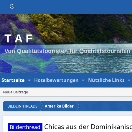
T A F
Von Qualitätstouristen für Qualitätstouristen
Startseite
Hotelbewertungen
Nützliche Links
Neue Beiträge
BILDER-THREADS
Amerika Bilder
Chicas aus der Dominikanis
Bilderthread