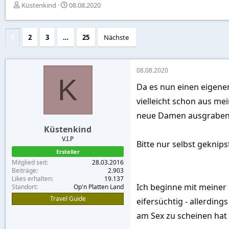
E
E
Küstenkind
08.08.2020
r
r
s
s
t
t
1
2
3
…
25
Nächste
e
e
l
l
l
l
e
t
08.08.2020
K
r
a
Da es nun einen eigenen
m
vielleicht schon aus m
neue Damen ausgraben
Küstenkind
V.I.P
Bitte nur selbst geknips
Ersteller
Mitglied seit
28.03.2016
Beiträge
2.903
Likes erhalten
19.137
Ich beginne mit meiner
Standort
Op'n Platten Land
Travel Guide
eifersüchtig - allerdin
am Sex zu scheinen hat 