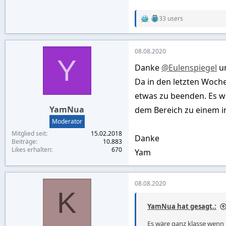
33 users
R
e
a
c
08.08.2020
t
Y
i
Danke
@Eulenspiegel
u
o
n
Da in den letzten Woche
s
:
etwas zu beenden. Es w
YamNua
dem Bereich zu einem in
Moderator
Mitglied seit
15.02.2018
Danke
Beiträge
10.883
Likes erhalten
670
Yam
08.08.2020
K
YamNua hat gesagt.:
Es wäre ganz klasse wenn 