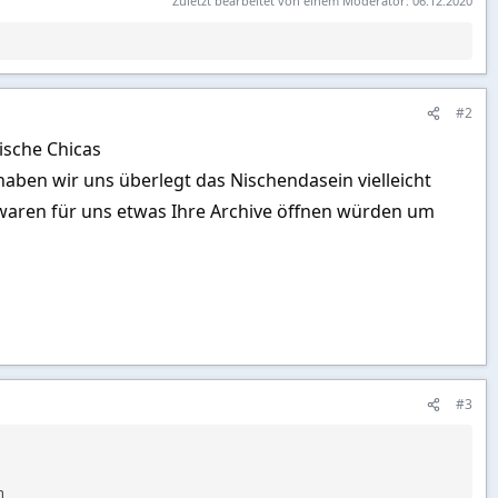
Zuletzt bearbeitet von einem Moderator:
06.12.2020
#2
ische Chicas
aben wir uns überlegt das Nischendasein vielleicht
waren für uns etwas Ihre Archive öffnen würden um
#3
n