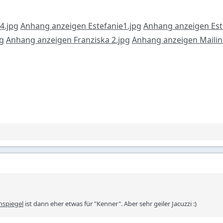
4.jpg
Anhang anzeigen Estefanie1.jpg
Anhang anzeigen Est
pg
Anhang anzeigen Franziska 2.jpg
Anhang anzeigen Mailin
nspiegel
ist dann eher etwas für "Kenner". Aber sehr geiler Jacuzzi :)