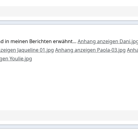
nd in meinen Berichten erwähnt...
Anhang anzeigen Dani.jp
eigen Jaqueline 01.jpg
Anhang anzeigen Paola-03.jpg
Anha
en Youlie.jpg