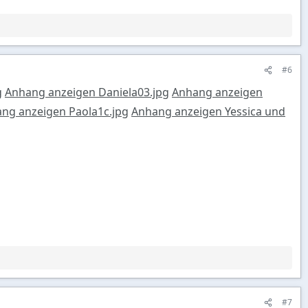
#6
g
Anhang anzeigen Daniela03.jpg
Anhang anzeigen
ng anzeigen Paola1c.jpg
Anhang anzeigen Yessica und
#7