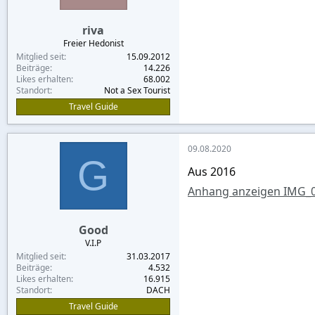
:
riva
Freier Hedonist
Mitglied seit
15.09.2012
Beiträge
14.226
Likes erhalten
68.002
Standort
Not a Sex Tourist
Travel Guide
09.08.2020
G
Aus 2016
Anhang anzeigen IMG_0
Good
V.I.P
Mitglied seit
31.03.2017
Beiträge
4.532
Likes erhalten
16.915
Standort
DACH
Travel Guide