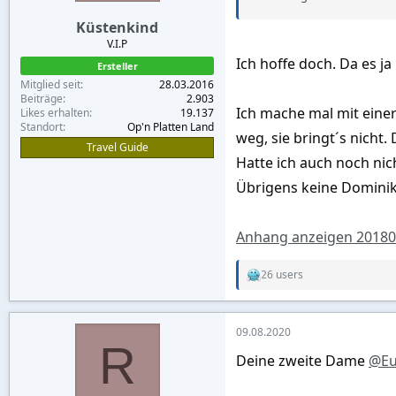
Küstenkind
V.I.P
Ich hoffe doch. Da es j
Ersteller
Mitglied seit
28.03.2016
Beiträge
2.903
Ich mache mal mit einer
Likes erhalten
19.137
Standort
Op'n Platten Land
weg, sie bringt´s nicht
Travel Guide
Hatte ich auch noch nic
Übrigens keine Dominika
Anhang anzeigen 20180
26 users
R
e
a
c
09.08.2020
t
R
i
Deine zweite Dame
@Eu
o
n
s