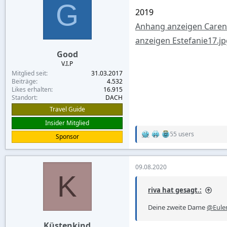
G
i
2019
o
n
Anhang anzeigen Caren
s
:
anzeigen Estefanie17.j
Good
V.I.P
Mitglied seit
31.03.2017
Beiträge
4.532
Likes erhalten
16.915
Standort
DACH
Travel Guide
Insider Mitglied
55 users
Sponsor
R
e
a
c
09.08.2020
t
K
i
o
riva hat gesagt.:
n
s
Deine zweite Dame
@Eule
:
Küstenkind