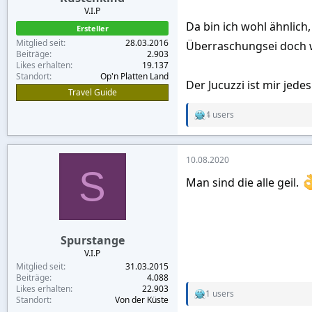
V.I.P
Da bin ich wohl ähnlich,
Ersteller
Mitglied seit
28.03.2016
Überraschungsei doch 
Beiträge
2.903
Likes erhalten
19.137
Standort
Op'n Platten Land
Der Jucuzzi ist mir jede
Travel Guide
4 users
R
e
a
c
10.08.2020
t
S
i
Man sind die alle geil.
o
n
s
:
Spurstange
V.I.P
Mitglied seit
31.03.2015
Beiträge
4.088
Likes erhalten
22.903
1 users
R
Standort
Von der Küste
e