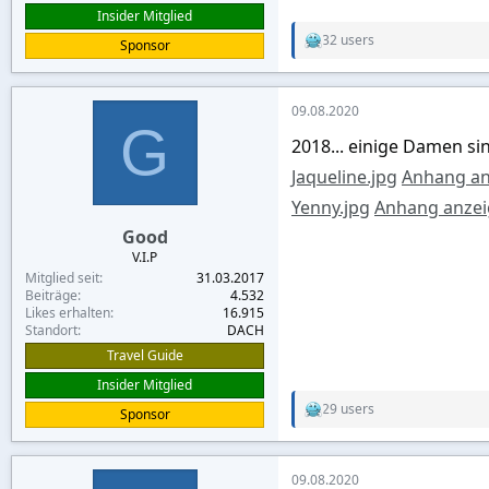
Insider Mitglied
32 users
Sponsor
R
e
a
c
09.08.2020
t
G
i
2018... einige Damen si
o
n
Jaqueline.jpg
Anhang anz
s
:
Yenny.jpg
Anhang anzeig
Good
V.I.P
Mitglied seit
31.03.2017
Beiträge
4.532
Likes erhalten
16.915
Standort
DACH
Travel Guide
Insider Mitglied
29 users
Sponsor
R
e
a
c
09.08.2020
t