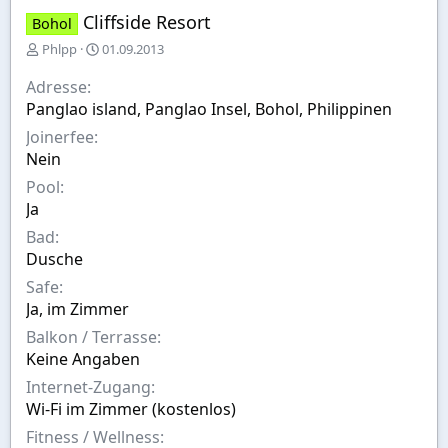
Cliffside Resort
Bohol
E
E
Phlpp
01.09.2013
r
r
s
s
Adresse
t
t
Panglao island, Panglao Insel, Bohol, Philippinen
e
e
Joinerfee
l
l
l
l
Nein
e
t
Pool
r
a
Ja
m
Bad
Dusche
Safe
Ja, im Zimmer
Balkon / Terrasse
Keine Angaben
Internet-Zugang
Wi-Fi im Zimmer (kostenlos)
Fitness / Wellness