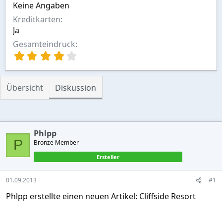
Keine Angaben
Kreditkarten
Ja
Gesamteindruck
4
,
0
0
Übersicht
Diskussion
S
t
e
r
n
Phlpp
(
P
Bronze Member
e
)
Ersteller
01.09.2013
#1
Phlpp erstellte einen neuen Artikel: Cliffside Resort