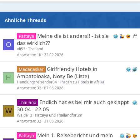
Ähnliche Threads
Meine die ist anders!! - Ist sie
Pattaya
e
das wirklich??
O
s
oli53
Thailand
Antworten
1K
22.02.2026
p
e
Girlfriendly Hotels in
Madagaskar
r
Ambatoloaka, Nosy Be (Liste)
r
H
Handlungsreisender04
Fragen zu Hotels in Afrika
t
Antworten
32
07.06.2026
Endlich hat es bei mir auch geklappt
Thailand
30.04 - 22.05
W
Walde13
Pattaya und Thailandforum
Antworten
32
31.05.2026
Mein 1. Reisebericht und mein
Pattaya