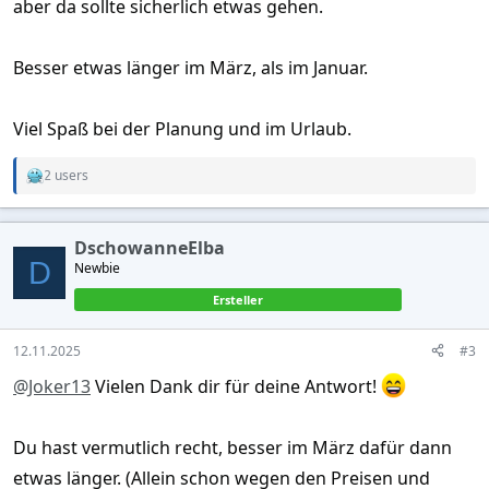
aber da sollte sicherlich etwas gehen.
Besser etwas länger im März, als im Januar.
Viel Spaß bei der Planung und im Urlaub.
2 users
R
e
a
c
DschowanneElba
t
D
Newbie
i
o
Ersteller
n
s
:
12.11.2025
#3
@Joker13
Vielen Dank dir für deine Antwort!
Du hast vermutlich recht, besser im März dafür dann
etwas länger. (Allein schon wegen den Preisen und