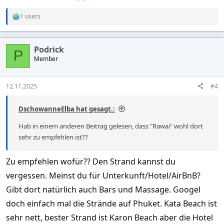
1 users
R
e
a
c
Podrick
t
P
Member
i
o
n
s
12.11.2025
#4
:
DschowanneElba hat gesagt.:
Hab in einem anderen Beitrag gelesen, dass "Rawai" wohl dort
sehr zu empfehlen ist??
Zu empfehlen wofür?? Den Strand kannst du
vergessen. Meinst du für Unterkunft/Hotel/AirBnB?
Gibt dort natürlich auch Bars und Massage. Googel
doch einfach mal die Strände auf Phuket. Kata Beach ist
sehr nett, bester Strand ist Karon Beach aber die Hotel