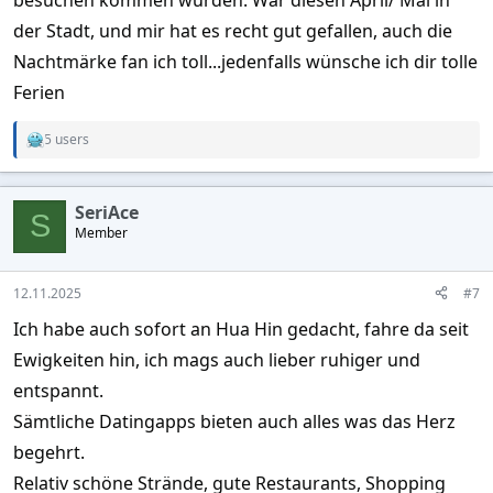
der Stadt, und mir hat es recht gut gefallen, auch die
Nachtmärke fan ich toll...jedenfalls wünsche ich dir tolle
Ferien
5 users
R
e
a
c
SeriAce
t
S
Member
i
o
n
s
12.11.2025
#7
:
Ich habe auch sofort an Hua Hin gedacht, fahre da seit
Ewigkeiten hin, ich mags auch lieber ruhiger und
entspannt.
Sämtliche Datingapps bieten auch alles was das Herz
begehrt.
Relativ schöne Strände, gute Restaurants, Shopping