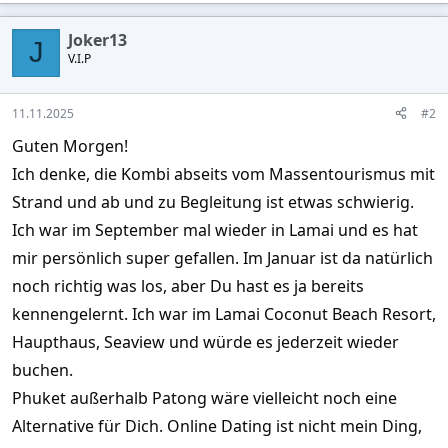
a
c
Joker13
t
J
V.I.P
i
o
n
s
11.11.2025
#2
:
Guten Morgen!
Ich denke, die Kombi abseits vom Massentourismus mit
Strand und ab und zu Begleitung ist etwas schwierig.
Ich war im September mal wieder in Lamai und es hat
mir persönlich super gefallen. Im Januar ist da natürlich
noch richtig was los, aber Du hast es ja bereits
kennengelernt. Ich war im Lamai Coconut Beach Resort,
Haupthaus, Seaview und würde es jederzeit wieder
buchen.
Phuket außerhalb Patong wäre vielleicht noch eine
Alternative für Dich. Online Dating ist nicht mein Ding,