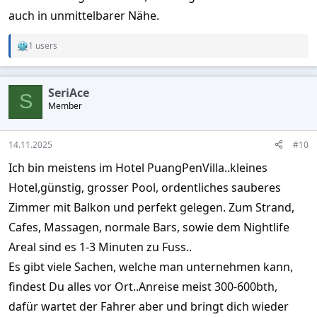
auch in unmittelbarer Nähe.
1 users
R
e
a
c
SeriAce
t
S
Member
i
o
n
s
14.11.2025
#10
:
Ich bin meistens im Hotel PuangPenVilla..kleines
Hotel,günstig, grosser Pool, ordentliches sauberes
Zimmer mit Balkon und perfekt gelegen. Zum Strand,
Cafes, Massagen, normale Bars, sowie dem Nightlife
Areal sind es 1-3 Minuten zu Fuss..
Es gibt viele Sachen, welche man unternehmen kann,
findest Du alles vor Ort..Anreise meist 300-600bth,
dafür wartet der Fahrer aber und bringt dich wieder