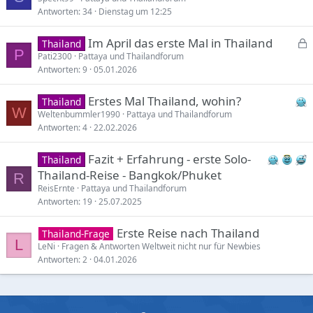
Antworten
34
Dienstag um 12:25
Im April das erste Mal in Thailand
Thailand
P
e
Pati2300
Pattaya und Thailandforum
Antworten
9
05.01.2026
s
p
Erstes Mal Thailand, wohin?
Thailand
e
W
Weltenbummler1990
Pattaya und Thailandforum
r
Antworten
4
22.02.2026
r
t
Fazit + Erfahrung - erste Solo-
Thailand
Thailand-Reise - Bangkok/Phuket
R
ReisErnte
Pattaya und Thailandforum
Antworten
19
25.07.2025
Erste Reise nach Thailand
Thailand-Frage
L
LeNi
Fragen & Antworten Weltweit nicht nur für Newbies
Antworten
2
04.01.2026