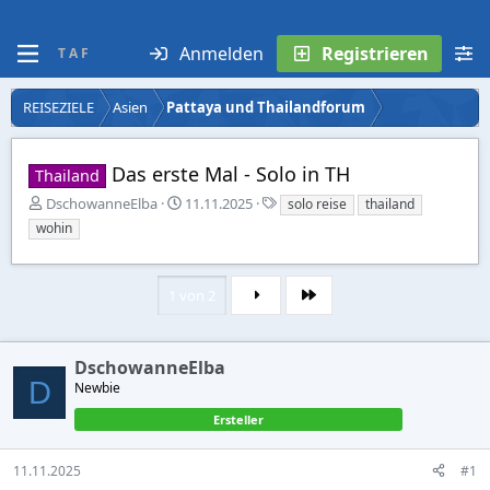
Anmelden
Registrieren
T A F
REISEZIELE
Asien
Pattaya und Thailandforum
Das erste Mal - Solo in TH
Thailand
E
E
S
DschowanneElba
11.11.2025
solo reise
thailand
r
r
t
wohin
s
s
i
t
t
c
e
e
h
1 von 2
l
l
w
Letzte
l
l
o
e
t
r
r
a
t
DschowanneElba
m
e
D
Newbie
Ersteller
11.11.2025
#1