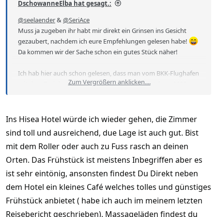
DschowanneElba hat gesagt.:
@seelaender
&
@SeriAce
Muss ja zugeben ihr habt mir direkt ein Grinsen ins Gesicht
gezaubert, nachdem ich eure Empfehlungen gelesen habe!
Da kommen wir der Sache schon ein gutes Stück näher!
Ich hab hier auch schon gelesen, dass man vom BKK-Flughafen
Zum Vergrößern anklicken....
mit dem Taxi dorthin kommt, angeblich für lau (ab ca. 1600
Baht). Klingt natürlich verlockend! Eine Busverbindung gibt’s
wohl auch, ist aber eher nicht so mein Ding.
Ins Hisea Hotel würde ich wieder gehen, die Zimmer
@seelaender
hab mir auch schon das Hotel angeschaut, das du
sind toll und ausreichend, due Lage ist auch gut. Bist
in einem anderen Beitrag empfohlen hast (Hisea Hotel). Sieht
mit dem Roller oder auch zu Fuss rasch an deinen
echt ganz nice aus, vor allem mit dem Pool auf dem Dach und
der Aussicht! Mit dem Damenbesuch sollte es keine Probleme
Orten. Das Frühstück ist meistens Inbegriffen aber es
geben, wenn man ja eh das Doppelzimmer bucht?
ist sehr eintönig, ansonsten findest Du Direkt neben
dem Hotel ein kleines Café welches tolles und günstiges
[
Frühstück anbietet ( habe ich auch im meinem letzten
Reisebericht geschrieben). Massageläden findest du