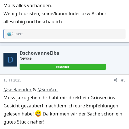
Mails alles vorhanden.
Wenig Touristen, keine/kaum Inder bzw Araber
allesruhig und beschaulich
2 users
R
e
a
c
DschowanneElba
t
D
Newbie
i
o
Ersteller
n
s
:
13.11.2025
#8
@seelaender
&
@SeriAce
Muss ja zugeben ihr habt mir direkt ein Grinsen ins
Gesicht gezaubert, nachdem ich eure Empfehlungen
gelesen habe!
Da kommen wir der Sache schon ein
gutes Stück näher!