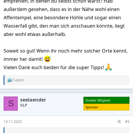
empfehlen, in denen du selbst schon warst? Hab
außerdem gesehen, dass es in der Nähe wohl einen
Affentempel, eine besondere Höhle und sogar einen
Wasserfall gibt, den man sich anschauen könnte, liegt
aber wohl etwas außerhalb.
Soweit so gut! Wenn ihr noch mehr solcher Orte kennt,
immer her damit!
Vielen Dank euch beiden für die super Tipps!
2 users
R
e
a
c
seelaender
Insider Mitglied
t
S
V.I.P
i
Sponsor
o
n
s
13.11.2025
#9
: