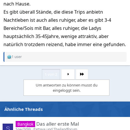
nach Hause.
Es gibt überall Stände, die diese Trips anbietn
Nachtleben ist auch alles ruhiger, aber es gibt 3-4
Bereiche/Sois mit Bar, alles ruhiger, die Ladys
hauptsächlich 35-45Jahre, wenige attraktiv, aber
natürlich trotzdem reizend, habe immer eine gefunden.
1 user
R
e
a
c
1 von 2
Letzte
t
i
Um antworten zu können musst du
o
eingeloggt sein.
n
s
:
Ähnliche Threads
Das aller erste Mal
Bangkok
S
Specht99
Pattaya und Thailandforum