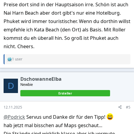
Preise dort sind in der Hauptsaison irre. Schön ist auch
Nai Harn Beach aber dort gibt's nur eine Hotelburg.
Phuket wird immer touristischer. Wenn du dorthin willst
empfehle ich Kata Beach (den Ort) als Basis. Mit Roller
kommst du eh überall hin. So groß ist Phuket auch
nicht. Cheers.
1 user
R
e
a
c
DschowanneElba
t
D
Newbie
i
o
Ersteller
n
s
:
12.11.2025
#5
@Podrick
Servus und Danke dir für den Tipp!
hab jetzt mal bisschen auf Maps geschaut...
Die Strände sind wirklich klasse aber ich vermute