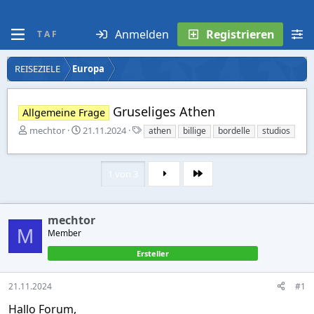
Anmelden
Registrieren
T A F
REISEZIELE
Europa
Gruseliges Athen
Allgemeine Frage
E
E
S
mechtor
21.11.2024
athen
billige
bordelle
studios
r
r
t
s
s
i
t
t
c
1 von 3
Letzte
e
e
h
l
l
w
l
l
o
e
t
r
mechtor
r
a
t
M
Member
m
e
Ersteller
21.11.2024
#1
Hallo Forum,