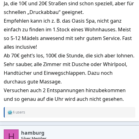
Ja, die 10€ und 20€ Straßen sind schon speziell, aber für
schnellen „Druckabbau“ geeignet.
Empfehlen kann ich z. B. das Oasis Spa, nicht ganz
einfach zu finden im 1.Stock eines Wohnhauses. Meist
so 5-12 Mädels anwesend mit sehr gutem Service. Fast
alles inclusive!
Ab 70€ geht’s los, 100€ die Stunde, die sich aber lohnen.
Sehr sauber, alle Zimmer mit Dusche oder Whirlpool,
Handtücher und Einwegschlappen. Dazu noch
durchaus gute Massage.
Versuchen auch 2 Entspannungen hinzubekommen
und so genau auf die Uhr wird auch nicht gesehen.
4 users
R
e
a
c
hamburg
t
H
Silver Member
i