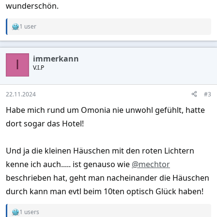
wunderschön.
1 user
R
e
a
c
immerkann
t
I
V.I.P
i
o
n
s
22.11.2024
#3
:
Habe mich rund um Omonia nie unwohl gefühlt, hatte
dort sogar das Hotel!
Und ja die kleinen Häuschen mit den roten Lichtern
kenne ich auch..... ist genauso wie
@mechtor
beschrieben hat, geht man nacheinander die Häuschen
durch kann man evtl beim 10ten optisch Glück haben!
1 users
R