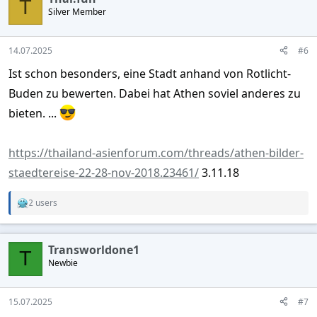
T
Silver Member
14.07.2025
#6
Ist schon besonders, eine Stadt anhand von Rotlicht-
Buden zu bewerten. Dabei hat Athen soviel anderes zu
bieten. ...
https://thailand-asienforum.com/threads/athen-bilder-
staedtereise-22-28-nov-2018.23461/
3.11.18
2 users
R
e
a
c
Transworldone1
t
T
Newbie
i
o
n
s
15.07.2025
#7
: