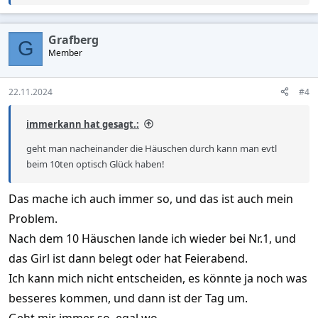
e
a
c
Grafberg
t
G
Member
i
o
n
s
22.11.2024
#4
:
immerkann hat gesagt.:
geht man nacheinander die Häuschen durch kann man evtl
beim 10ten optisch Glück haben!
Das mache ich auch immer so, und das ist auch mein
Problem.
Nach dem 10 Häuschen lande ich wieder bei Nr.1, und
das Girl ist dann belegt oder hat Feierabend.
Ich kann mich nicht entscheiden, es könnte ja noch was
besseres kommen, und dann ist der Tag um.
Geht mir immer so, egal wo.