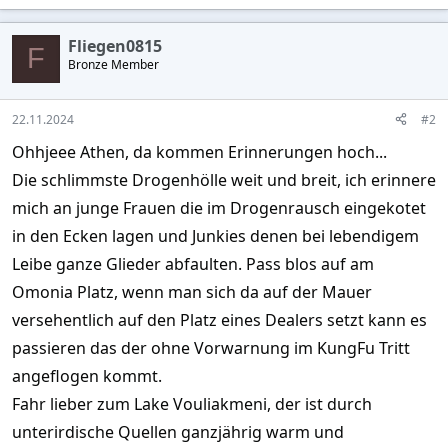
e
a
c
Fliegen0815
t
F
Bronze Member
i
o
n
s
22.11.2024
#2
:
Ohhjeee Athen, da kommen Erinnerungen hoch...
Die schlimmste Drogenhölle weit und breit, ich erinnere
mich an junge Frauen die im Drogenrausch eingekotet
in den Ecken lagen und Junkies denen bei lebendigem
Leibe ganze Glieder abfaulten. Pass blos auf am
Omonia Platz, wenn man sich da auf der Mauer
versehentlich auf den Platz eines Dealers setzt kann es
passieren das der ohne Vorwarnung im KungFu Tritt
angeflogen kommt.
Fahr lieber zum Lake Vouliakmeni, der ist durch
unterirdische Quellen ganzjährig warm und