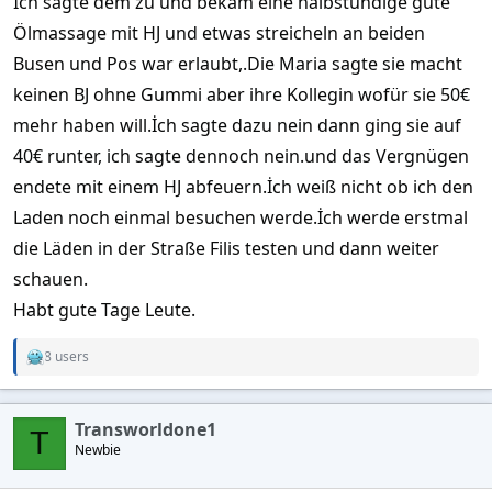
İch sagte dem zu und bekam eine halbstündige gute
Ölmassage mit HJ und etwas streicheln an beiden
Busen und Pos war erlaubt,.Die Maria sagte sie macht
keinen BJ ohne Gummi aber ihre Kollegin wofür sie 50€
mehr haben will.İch sagte dazu nein dann ging sie auf
40€ runter, ich sagte dennoch nein.und das Vergnügen
endete mit einem HJ abfeuern.İch weiß nicht ob ich den
Laden noch einmal besuchen werde.İch werde erstmal
die Läden in der Straße Filis testen und dann weiter
schauen.
Habt gute Tage Leute.
8 users
R
e
a
c
Transworldone1
t
T
Newbie
i
o
n