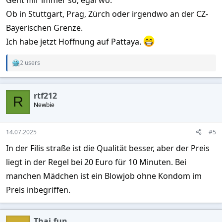
Ob in Stuttgart, Prag, Zürch oder irgendwo an der CZ-
Bayerischen Grenze.
Ich habe jetzt Hoffnung auf Pattaya.
2 users
R
e
a
c
rtf212
t
R
Newbie
i
o
n
s
14.07.2025
#5
:
In der Filis straße ist die Qualität besser, aber der Preis
liegt in der Regel bei 20 Euro für 10 Minuten. Bei
manchen Mädchen ist ein Blowjob ohne Kondom im
Preis inbegriffen.
Thai.fun