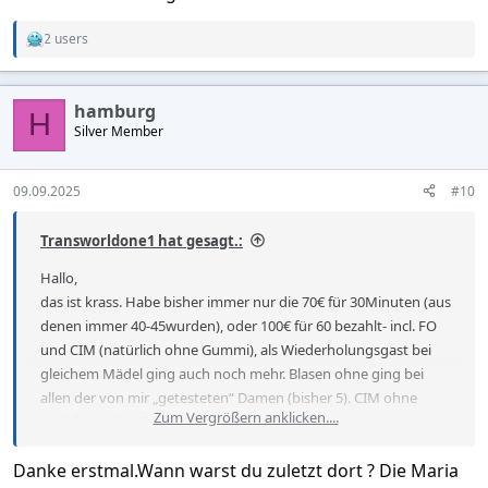
2 users
R
e
a
c
hamburg
t
H
Silver Member
i
o
n
s
09.09.2025
#10
:
Transworldone1 hat gesagt.:
Hallo,
das ist krass. Habe bisher immer nur die 70€ für 30Minuten (aus
denen immer 40-45wurden), oder 100€ für 60 bezahlt- incl. FO
und CIM (natürlich ohne Gummi), als Wiederholungsgast bei
gleichem Mädel ging auch noch mehr. Blasen ohne ging bei
allen der von mir „getesteten“ Damen (bisher 5). CIM ohne
Zum Vergrößern anklicken....
Nachfragen bei 3.
Für nen HJ geh ich da nicht hin. Geb bei guter Leistung auch
Danke erstmal.Wann warst du zuletzt dort ? Die Maria
immer 20€ Tip.