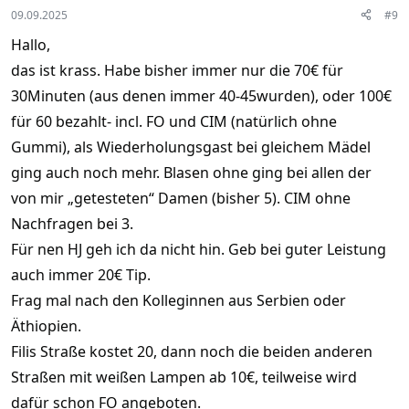
s
09.09.2025
#9
:
Hallo,
das ist krass. Habe bisher immer nur die 70€ für
30Minuten (aus denen immer 40-45wurden), oder 100€
für 60 bezahlt- incl. FO und CIM (natürlich ohne
Gummi), als Wiederholungsgast bei gleichem Mädel
ging auch noch mehr. Blasen ohne ging bei allen der
von mir „getesteten“ Damen (bisher 5). CIM ohne
Nachfragen bei 3.
Für nen HJ geh ich da nicht hin. Geb bei guter Leistung
auch immer 20€ Tip.
Frag mal nach den Kolleginnen aus Serbien oder
Äthiopien.
Filis Straße kostet 20, dann noch die beiden anderen
Straßen mit weißen Lampen ab 10€, teilweise wird
dafür schon FO angeboten.