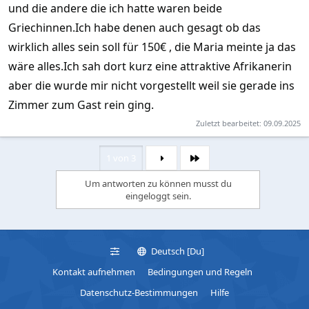
Frag mal nach den Kolleginnen aus Serbien oder Äthiopien.
und die andere die ich hatte waren beide
Filis Straße kostet 20, dann noch die beiden anderen Straßen
Griechinnen.Ich habe denen auch gesagt ob das
mit weißen Lampen ab 10€, teilweise wird dafür schon FO
wirklich alles sein soll für 150€ , die Maria meinte ja das
angeboten.
wäre alles.Ich sah dort kurz eine attraktive Afrikanerin
aber die wurde mir nicht vorgestellt weil sie gerade ins
Zimmer zum Gast rein ging.
Zuletzt bearbeitet:
09.09.2025
1 von 3
Letzte
Um antworten zu können musst du
eingeloggt sein.
Deutsch [Du]
Kontakt aufnehmen
Bedingungen und Regeln
Datenschutz-Bestimmungen
Hilfe