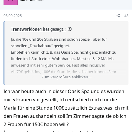
o
n
s
08.09.2025
#8
:
Transworldone1 hat gesagt.:
Ja, die 10€ und 20€ Straßen sind schon speziell, aber für
schnellen „Druckabbau“ geeignet.
Empfehlen kann ich z. B. das Oasis Spa, nicht ganz einfach zu
finden im 1.Stock eines Wohnhauses. Meist so 5-12 Mädels
anwesend mit sehr gutem Service. Fast alles inclusive!
Ab 70€ geht’s los, 100€ die Stunde, die sich aber lohnen. Sehr
Zum Vergrößern anklicken....
sauber, alle Zimmer mit Dusche oder Whirlpool, Handtücher
und Einwegschlappen. Dazu noch durchaus gute Massage.
İch war heute auch in dieser Oasis Spa und es wurden
Versuchen auch 2 Entspannungen hinzubekommen und so
genau auf die Uhr wird auch nicht gesehen.
mir 5 Frauen vorgestellt, Ich entschied mich für die
Maria für eine Stunde 100€ zusätzlich Extras,was ich mit
den Frauen aushandeln soll İm Zimmer sagte sie ob ich
2 Frauen für 150€ haben will?