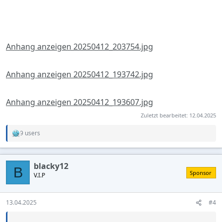
Anhang anzeigen 20250412_203754.jpg
Anhang anzeigen 20250412_193742.jpg
Anhang anzeigen 20250412_193607.jpg
Zuletzt bearbeitet:
12.04.2025
9 users
R
e
a
c
blacky12
t
B
Sponsor
V.I.P
i
o
n
s
13.04.2025
#4
: