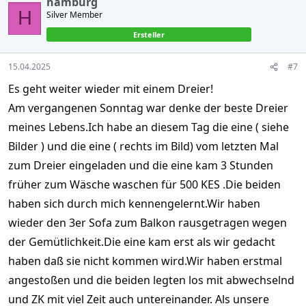
hamburg
t
H
Silver Member
i
o
Ersteller
n
s
:
15.04.2025
#7
Es geht weiter wieder mit einem Dreier!
Am vergangenen Sonntag war denke der beste Dreier
meines Lebens.Ich habe an diesem Tag die eine ( siehe
Bilder ) und die eine ( rechts im Bild) vom letzten Mal
zum Dreier eingeladen und die eine kam 3 Stunden
früher zum Wäsche waschen für 500 KES .Die beiden
haben sich durch mich kennengelernt.Wir haben
wieder den 3er Sofa zum Balkon rausgetragen wegen
der Gemütlichkeit.Die eine kam erst als wir gedacht
haben daß sie nicht kommen wird.Wir haben erstmal
angestoßen und die beiden legten los mit abwechselnd
und ZK mit viel Zeit auch untereinander. Als unsere