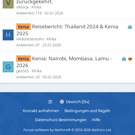
zurückgekehrt.
V
viktorja
Afrika
Antworten
116
02.01.2026
Reisebericht: Thailand 2024 & Kenia
Kenia
2025
H
Hedonistensohn
Afrika
Antworten
47
25.01.2026
Kenia: Nairobi, Mombasa, Lamu -
Kenia
2026
G
geo505
Afrika
Antworten
20
05.02.2026
Deutsch [Du]
Kontakt aufnehmen
Bedingungen und Regeln
Datenschutz-Bestimmungen
Hilfe
Forum software by XenForo® © 2010-2026 XenForo Ltd.