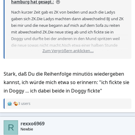
hamburg hat gesagt.:
Nach kurzer Zeit gab es ZK von beiden und auch die Ladys
gaben sich ZK.Die Ladys machten dann abwechselnd BJ und ZK
bei mir und die neue begann auf mich auf dem Sofa zu reiten
mit abwechselnd ZK.Die neue stieg ab und ich fickte sie in
Doggy und durfte bei der anderen in den Mund spritzen weil
die neue sowas nicht macht.Nsch etwa einer halben Stunde
Zum Vergrößern anklicken....
gingen wir ins Schlafzimmer wo die beiden in 69er Stellung sich
gegenseitg lecken und ich dabei beide in Doggy fickte. Die
neue wurde dabei auch von der anderen auch mit 2 Fingern
gefickt und geleckt bis zum Orgasmus.Die Ladys wechselten
Stark, daß Du die Reihenfolge minutiös wiedergeben
dann die Plätze so daß ich diesmal die neue in Doggy fickte so
kannst, ich würde mich etwa so erinnern: "ich fickte sie
das sie einen 2ten Höhepunkt bekam..Ich fickte dann wieder
in Doggy ... ich dabei beide in Doggy fickte"
die andere bis zum Abfeuern auf ihren Körper..
3 users
R
e
a
c
rexxo6969
t
R
Newbie
i
o