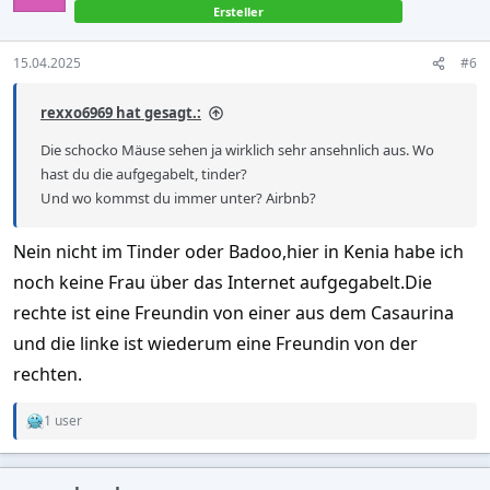
Ersteller
dabei auch von der anderen auch mit 2 Fingern gefickt und
geleckt bis zum Orgasmus.Die Ladys wechselten dann die
15.04.2025
#6
Plätze so daß ich diesmal die neue in Doggy fickte so das sie
einen 2ten Höhepunkt bekam..Ich fickte dann wieder die
rexxo6969 hat gesagt.:
andere bis zum Abfeuern auf ihren Körper..Wir gingen dann
zum Balkon un tranken wieder Bier und wir versuchten noch
Die schocko Mäuse sehen ja wirklich sehr ansehnlich aus. Wo
die 3te Nummer aber ich konnte nicht mehr so daß wir es
hast du die aufgegabelt, tinder?
abbrechen mußten.Die Ladys bekamen dann Hunger ich
Und wo kommst du immer unter? Airbnb?
bereitete denen einen Kartoffelsalat vor und nach dem Essen
gingen die beiden nach gut 4 Stunden mit jeweils 3200 KES.
Nein nicht im Tinder oder Badoo,hier in Kenia habe ich
Schönes WE
noch keine Frau über das Internet aufgegabelt.Die
Anhang anzeigen 20250412_152850.jpg
rechte ist eine Freundin von einer aus dem Casaurina
und die linke ist wiederum eine Freundin von der
rechten.
1 user
R
e
a
c