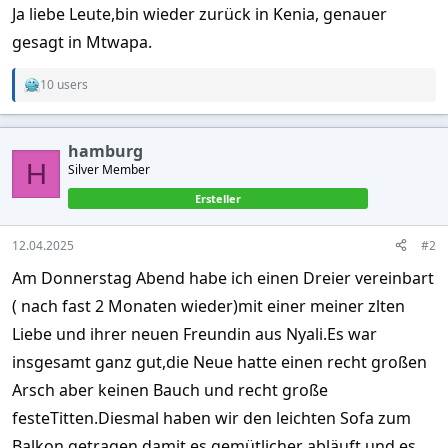
Ja liebe Leute,bin wieder zurück in Kenia, genauer
gesagt in Mtwapa.
10 users
R
e
a
c
hamburg
t
H
Silver Member
i
o
Ersteller
n
s
:
12.04.2025
#2
Am Donnerstag Abend habe ich einen Dreier vereinbart
( nach fast 2 Monaten wieder)mit einer meiner zlten
Liebe und ihrer neuen Freundin aus Nyali.Es war
insgesamt ganz gut,die Neue hatte einen recht großen
Arsch aber keinen Bauch und recht große
festeTitten.Diesmal haben wir den leichten Sofa zum
Balkon getragen damit es gemütlicher abläuft und es