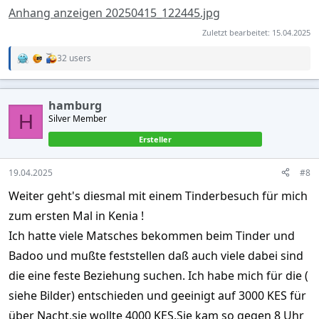
Anhang anzeigen 20250415_122445.jpg
Zuletzt bearbeitet:
15.04.2025
32 users
R
e
a
c
hamburg
t
H
Silver Member
i
o
Ersteller
n
s
:
19.04.2025
#8
Weiter geht's diesmal mit einem Tinderbesuch für mich
zum ersten Mal in Kenia !
Ich hatte viele Matsches bekommen beim Tinder und
Badoo und mußte feststellen daß auch viele dabei sind
die eine feste Beziehung suchen. Ich habe mich für die (
siehe Bilder) entschieden und geeinigt auf 3000 KES für
über Nacht,sie wollte 4000 KES.Sie kam so gegen 8 Uhr