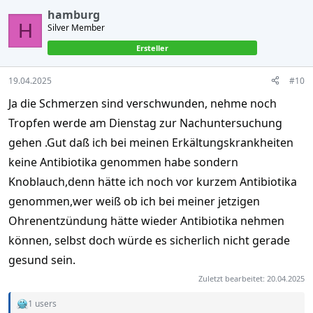
hamburg
H
Silver Member
Ersteller
19.04.2025
#10
Ja die Schmerzen sind verschwunden, nehme noch
Tropfen werde am Dienstag zur Nachuntersuchung
gehen .Gut daß ich bei meinen Erkältungskrankheiten
keine Antibiotika genommen habe sondern
Knoblauch,denn hätte ich noch vor kurzem Antibiotika
genommen,wer weiß ob ich bei meiner jetzigen
Ohrenentzündung hätte wieder Antibiotika nehmen
können, selbst doch würde es sicherlich nicht gerade
gesund sein.
Zuletzt bearbeitet:
20.04.2025
1 users
R