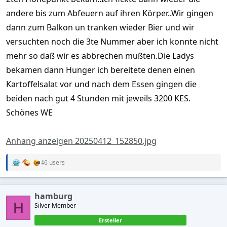
andere bis zum Abfeuern auf ihren Körper..Wir gingen
dann zum Balkon un tranken wieder Bier und wir
versuchten noch die 3te Nummer aber ich konnte nicht
mehr so daß wir es abbrechen mußten.Die Ladys
bekamen dann Hunger ich bereitete denen einen
Kartoffelsalat vor und nach dem Essen gingen die
beiden nach gut 4 Stunden mit jeweils 3200 KES.
Schönes WE
Anhang anzeigen 20250412_152850.jpg
46 users
R
e
a
c
hamburg
t
H
Silver Member
i
o
Ersteller
n