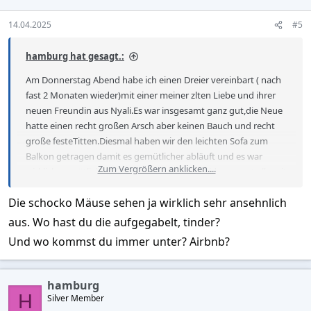
n
s
14.04.2025
#5
:
hamburg hat gesagt.:
Am Donnerstag Abend habe ich einen Dreier vereinbart ( nach
fast 2 Monaten wieder)mit einer meiner zlten Liebe und ihrer
neuen Freundin aus Nyali.Es war insgesamt ganz gut,die Neue
hatte einen recht großen Arsch aber keinen Bauch und recht
große festeTitten.Diesmal haben wir den leichten Sofa zum
Balkon getragen damit es gemütlicher abläuft und es war
Zum Vergrößern anklicken....
wirklich gemütlicher.Ich saß zwischen den beiden zuerst alle mit
Handtüchern umhüllt und angestoßen.Nach kurzer Zeit gab es
Die schocko Mäuse sehen ja wirklich sehr ansehnlich
ZK von beiden und auch die Ladys gaben sich ZK.Die Ladys
machten dann abwechselnd BJ und ZK bei mir und die neue
aus. Wo hast du die aufgegabelt, tinder?
begann auf mich auf dem Sofa zu reiten mit abwechselnd
Und wo kommst du immer unter? Airbnb?
ZK.Die neue stieg ab und ich fickte sie in Doggy und durfte bei
der anderen in den Mund spritzen weil die neue sowas nicht
macht.Nsch etwa einer halben Stunde gingen wir ins
hamburg
Schlafzimmer wo die beiden in 69er Stellung sich gegenseitg
H
Silver Member
lecken und ich dabei beide in Doggy fickte. Die neue wurde