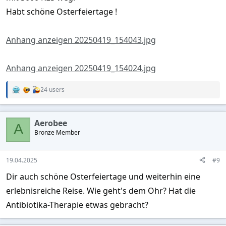
Habt schöne Osterfeiertage !
Anhang anzeigen 20250419_154043.jpg
Anhang anzeigen 20250419_154024.jpg
24 users
R
e
a
c
Aerobee
t
A
Bronze Member
i
o
n
s
19.04.2025
#9
:
Dir auch schöne Osterfeiertage und weiterhin eine
erlebnisreiche Reise. Wie geht's dem Ohr? Hat die
Antibiotika-Therapie etwas gebracht?