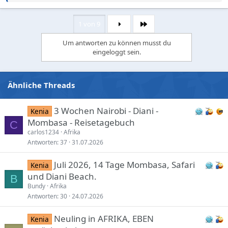
e
a
c
1 von 9
Letzte
t
i
Um antworten zu können musst du
o
eingeloggt sein.
n
s
:
Ähnliche Threads
3 Wochen Nairobi - Diani -
Kenia
Mombasa - Reisetagebuch
C
carlos1234
Afrika
Antworten
37
31.07.2026
Juli 2026, 14 Tage Mombasa, Safari
Kenia
und Diani Beach.
B
Bundy
Afrika
Antworten
30
24.07.2026
Neuling in AFRIKA, EBEN
Kenia