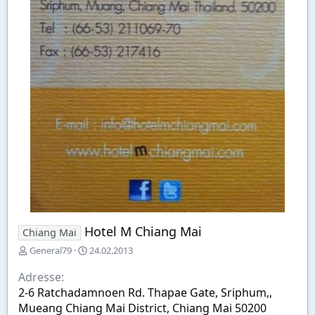
Hotel M Chiang Mai
Chiang Mai
E
E
General79
24.02.2013
r
r
s
s
Adresse
t
t
2-6 Ratchadamnoen Rd. Thapae Gate, Sriphum,,
e
e
Mueang Chiang Mai District, Chiang Mai 50200
l
l