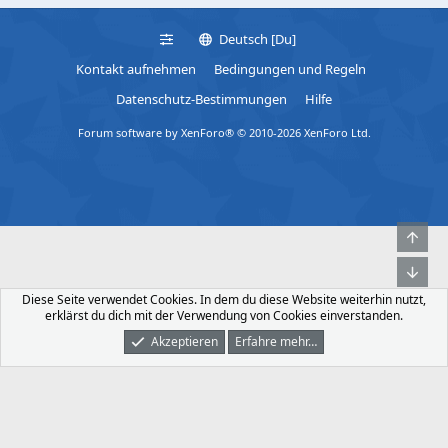
a
n
s
g
Deutsch [Du]
e
e
:
Kontakt aufnehmen
Bedingungen und Regeln
n
I
Datenschutz-Bestimmungen
Hilfe
a
t
b
Forum software by XenForo® © 2010-2026 XenForo Ltd.
e
l
e
d
Obe
Unt
Diese Seite verwendet Cookies. In dem du diese Website weiterhin nutzt,
erklärst du dich mit der Verwendung von Cookies einverstanden.
Akzeptieren
Erfahre mehr…
Foren
Was Ist Neu
Dunkler Modus
Anmelden
Registrieren