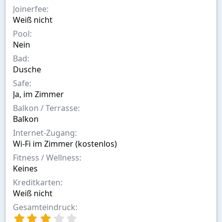
l
l
Joinerfee
e
t
Weiß nicht
r
a
Pool
m
Nein
Bad
Dusche
Safe
Ja, im Zimmer
Balkon / Terrasse
Balkon
Internet-Zugang
Wi-Fi im Zimmer (kostenlos)
Fitness / Wellness
Keines
Kreditkarten
Weiß nicht
Gesamteindruck
3