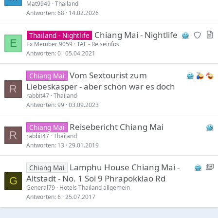
Mat9949
Thailand
Antworten
68
14.02.2026
N
A
Chiang Mai - Nightlife
Thailand - Nightlife
E
e
r
Ex Member 9059
TAF - Reiseinfos
Antworten
0
05.04.2021
w
t
r
i
Vom Sextourist zum
Chiang Mai
e
c
Liebeskasper - aber schön war es doch
p
l
R
rabbit47
Thailand
l
e
Antworten
99
03.09.2023
i
e
Reisebericht Chiang Mai
Chiang Mai
s
R
rabbit47
Thailand
m
Antworten
13
29.01.2019
o
d
S
Lamphu House Chiang Mai -
Chiang Mai
e
h
Altstadt - No. 1 Soi 9 Phrapokklao Rd
G
r
o
General79
Hotels Thailand allgemein
a
Antworten
6
25.07.2017
t
c
i