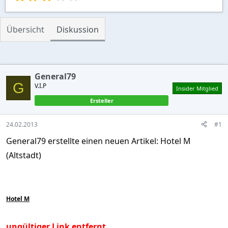
,
0
0
Übersicht
Diskussion
S
t
e
r
n
General79
(
G
V.I.P
Insider Mitglied
e
)
Ersteller
24.02.2013
#1
General79 erstellte einen neuen Artikel: Hotel M
(Altstadt)
Hotel M
ungültiger Link entfernt