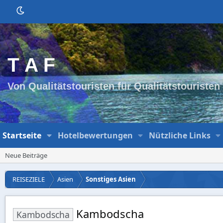
T A F
Von Qualitätstouristen für Qualitätstouristen
Startseite
Hotelbewertungen
Nützliche Links
Neue Beiträge
REISEZIELE
Asien
Sonstiges Asien
Kambodscha
Kambodscha