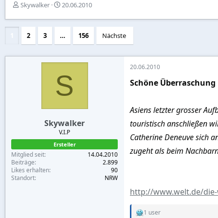
E
E
Skywalker
20.06.2010
r
r
s
s
t
t
1
2
3
…
156
Nächste
e
e
l
l
l
l
e
t
20.06.2010
S
r
a
Schöne Überraschung
m
Asiens letzter grosser Au
Skywalker
touristisch anschließen w
V.I.P
Catherine Deneuve sich an 
Ersteller
zugeht als beim Nachbarn
Mitglied seit
14.04.2010
Beiträge
2.899
Likes erhalten
90
Standort
NRW
http://www.welt.de/die
1 user
R