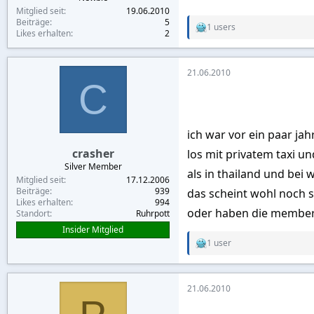
Mitglied seit
19.06.2010
Beiträge
5
1 users
R
Likes erhalten
2
e
a
c
21.06.2010
t
C
i
o
n
s
:
ich war vor ein paar ja
crasher
los mit privatem taxi un
Silver Member
als in thailand und bei
Mitglied seit
17.12.2006
Beiträge
939
das scheint wohl noch s
Likes erhalten
994
oder haben die member
Standort
Ruhrpott
Insider Mitglied
1 user
R
e
a
c
21.06.2010
t
i