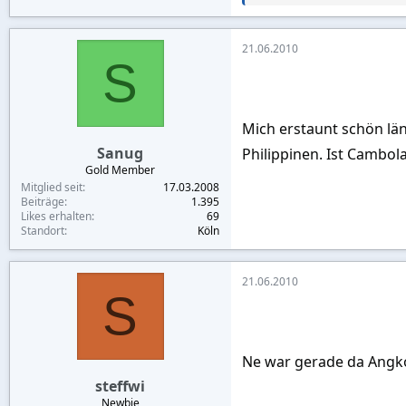
e
a
c
21.06.2010
t
S
i
o
n
s
:
Mich erstaunt schön lä
Sanug
Philippinen. Ist Cambol
Gold Member
Mitglied seit
17.03.2008
Beiträge
1.395
Likes erhalten
69
Standort
Köln
21.06.2010
S
Ne war gerade da Angko
steffwi
Newbie