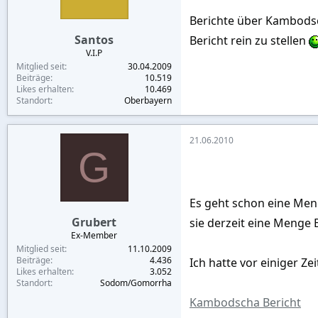
Berichte über Kambodsc
Santos
Bericht rein zu stellen
V.I.P
Mitglied seit
30.04.2009
Beiträge
10.519
Likes erhalten
10.469
Standort
Oberbayern
21.06.2010
G
Es geht schon eine Meng
Grubert
sie derzeit eine Menge 
Ex-Member
Mitglied seit
11.10.2009
Beiträge
4.436
Ich hatte vor einiger Ze
Likes erhalten
3.052
Standort
Sodom/Gomorrha
Kambodscha Bericht