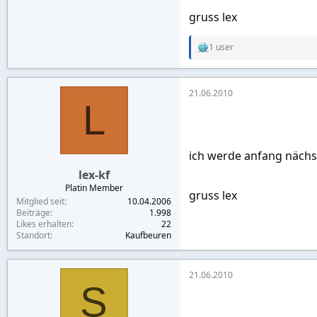
gruss lex
1 user
R
e
a
c
21.06.2010
t
L
i
o
n
s
:
ich werde anfang nächs
lex-kf
Platin Member
gruss lex
Mitglied seit
10.04.2006
Beiträge
1.998
Likes erhalten
22
Standort
Kaufbeuren
21.06.2010
S