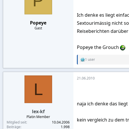
P
o
n
s
:
Ich denke es liegt einf
Popeye
Sextourimässig nicht so
Gast
Reiseberichten darüber
Popeye the Grouch
1 user
R
e
a
c
21.06.2010
t
L
i
o
n
s
:
naja ich denke das lieg
lex-kf
Platin Member
kein vergleich zu dem t
Mitglied seit
10.04.2006
Beiträge
1.998