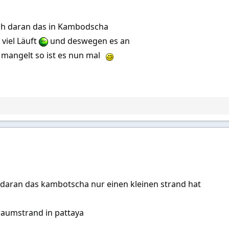
ach daran das in Kambodscha
 viel Läuft
und deswegen es an
 mangelt so ist es nun mal
t daran das kambotscha nur einen kleinen strand hat
raumstrand in pattaya