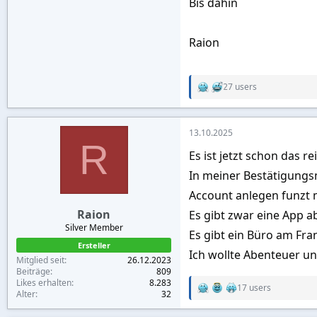
Bis dahin
Raion
27 users
R
e
a
c
13.10.2025
t
R
i
Es ist jetzt schon das r
o
n
In meiner Bestätigungsm
s
:
Account anlegen funzt 
Raion
Es gibt zwar eine App ab
Silver Member
Es gibt ein Büro am Fr
Ersteller
Ich wollte Abenteuer u
Mitglied seit
26.12.2023
Beiträge
809
Likes erhalten
8.283
17 users
R
Alter
32
e
a