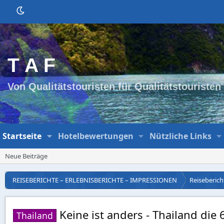
T A F
Von Qualitätstouristen für Qualitätstouristen
Startseite
Hotelbewertungen
Nützliche Links
Neue Beiträge
REISEBERICHTE – ERLEBNISBERICHTE – IMPRESSIONEN
Reisebericht
Keine ist anders - Thailand die
Thailand