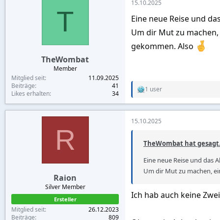
15.10.2025
t
T
i
Eine neue Reise und da
o
n
Um dir Mut zu machen, 
s
:
gekommen. Also
TheWombat
Member
Mitglied seit
11.09.2025
Beiträge
41
1 user
R
Likes erhalten
34
e
a
c
15.10.2025
t
R
i
o
TheWombat hat gesagt.
n
s
Eine neue Reise und das A
:
Um dir Mut zu machen, ei
Raion
Silver Member
Ich hab auch keine Zwei
Ersteller
Mitglied seit
26.12.2023
Beiträge
809