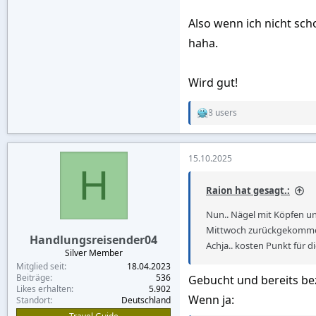
Also wenn ich nicht sc
haha.
Wird gut!
8 users
R
e
a
c
15.10.2025
t
H
i
o
Raion hat gesagt.:
n
s
Nun.. Nägel mit Köpfen u
:
Mittwoch zurückgekommen
Handlungsreisender04
Achja.. kosten Punkt für d
Silver Member
Mitglied seit
18.04.2023
Beiträge
536
Gebucht und bereits be
Likes erhalten
5.902
Wenn ja:
Standort
Deutschland