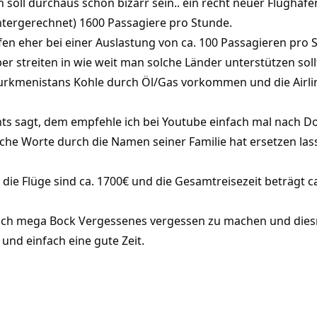
soll durchaus schon bizarr sein.. ein recht neuer Flughafen
ntergerechnet) 1600 Passagiere pro Stunde.
hafen eher bei einer Auslastung von ca. 100 Passagieren pro 
ber streiten in wie weit man solche Länder unterstützen soll
rkmenistans Kohle durch Öl/Gas vorkommen und die Airline
 sagt, dem empfehle ich bei Youtube einfach mal nach Doku
liche Worte durch die Namen seiner Familie hat ersetzen la
r die Flüge sind ca. 1700€ und die Gesamtreisezeit beträgt 
ch mega Bock Vergessenes vergessen zu machen und diesmal w
 und einfach eine gute Zeit.