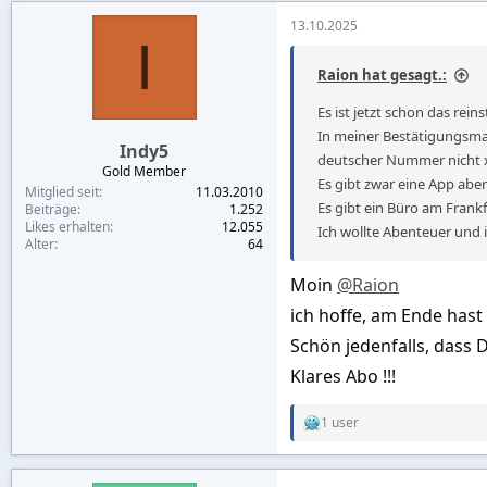
c
13.10.2025
t
I
i
o
Raion hat gesagt.:
n
s
Es ist jetzt schon das rein
:
In meiner Bestätigungsmai
Indy5
deutscher Nummer nicht 
Gold Member
Es gibt zwar eine App aber 
Mitglied seit
11.03.2010
Es gibt ein Büro am Fran
Beiträge
1.252
Likes erhalten
12.055
Ich wollte Abenteuer und
Alter
64
Moin
@Raion
ich hoffe, am Ende has
Schön jedenfalls, dass
Klares Abo !!!
1 user
R
e
a
c