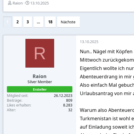
E
E
Raion
13.10.2025
r
r
s
s
t
t
1
2
3
…
18
Nächste
e
e
l
l
l
l
e
t
13.10.2025
r
a
R
Nun.. Nägel mit Köpfen
m
Mittwoch zurückgekomm
Eigentlich wollte ich nu
Raion
Abenteuerdrang in mir 
Silver Member
Also einfach Mal gebuch
Ersteller
Urlaubsantrag von mir a
Mitglied seit
26.12.2023
Beiträge
809
Likes erhalten
8.283
Warum also Abenteuerdra
Alter
32
Turkmenistan ist wohl 
auf Einladung soweit ich 