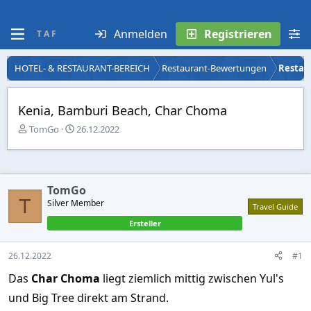
Anmelden
Registrieren
T A F
HOTEL- & RESTAURANT-BEREICH
Restaurant-Bewertungen
Restau
Kenia, Bamburi Beach, Char Choma
E
E
TomGo
26.12.2022
r
r
s
s
t
t
e
e
TomGo
l
l
T
l
Silver Member
l
Travel Guide
e
t
Ersteller
r
a
m
26.12.2022
#1
Das
Char Choma
liegt ziemlich mittig zwischen Yul's
und Big Tree direkt am Strand.