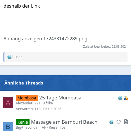
deshalb der Link
Anhang anzeigen 1724331472289.png
Zuletzt bearbeitet:
22.08.2024
1 user
R
e
a
c
t
i
Ähnliche Threads
o
n
s
25 Tage Mombasa
Mombasa
:
A
Alexander8991
Afrika
Antworten
118
06.03.2026
N
A
Massage am Bamburi Beach
Kenia
B
e
r
BigAnaconda
TAF - Reiseinfos