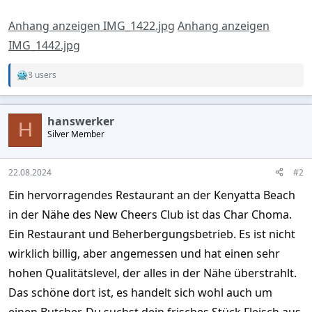
Anhang anzeigen IMG_1422.jpg
Anhang anzeigen
IMG_1442.jpg
8 users
R
e
a
c
hanswerker
t
H
Silver Member
i
o
n
s
22.08.2024
#2
:
Ein hervorragendes Restaurant an der Kenyatta Beach
in der Nähe des New Cheers Club ist das Char Choma.
Ein Restaurant und Beherbergungsbetrieb. Es ist nicht
wirklich billig, aber angemessen und hat einen sehr
hohen Qualitätslevel, der alles in der Nähe überstrahlt.
Das schöne dort ist, es handelt sich wohl auch um
einen Butcher. Du suchst dein frisches Stück Fleisch aus,