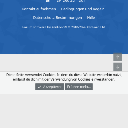
Deutsch [Du]
n
a
g
Kontakt aufnehmen
Bedingungen und Regeln
t
e
Datenschutz-Bestimmungen
Hilfe
i
n
n
a
Forum software by XenForo® © 2010-2026 XenForo Ltd.
g
b
e
l
n
e
a
d
b
Obe
l
Unt
e
d
Diese Seite verwendet Cookies. In dem du diese Website weiterhin nutzt,
erklärst du dich mit der Verwendung von Cookies einverstanden.
Akzeptieren
Erfahre mehr…
Foren
Was Ist Neu
Dunkler Modus
Anmelden
Registrieren