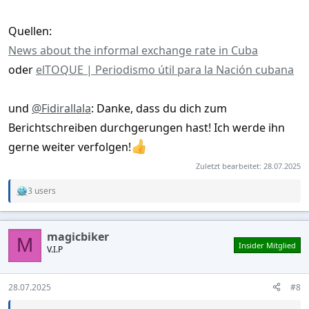
Quellen:
News about the informal exchange rate in Cuba
oder
elTOQUE | Periodismo útil para la Nación cubana
und
@Fidirallala
: Danke, dass du dich zum
Berichtschreiben durchgerungen hast! Ich werde ihn
gerne weiter verfolgen!
Zuletzt bearbeitet:
28.07.2025
3 users
R
e
a
c
magicbiker
t
M
Insider Mitglied
V.I.P
i
o
n
s
28.07.2025
#8
: