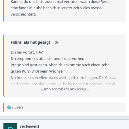
Kannst du uns bitte zuerst mal verraten, wann diese Reise
stattfand? In Kuba hat sich in letzter Zeit vieles massiv
verschlechtert.
Fidirallala hat gesagt.:
Ich bin vorort. HAV
Ich empfinde es als nicht anders als vorher.
Preise sind gestiegen. Aber ich bekomme auch einen sehr
guten Kurs (340) beim Wechseln.
Ich finde alles in Allem ist es wert hierhin zu fliegen. Die Chicas
sind spitze - absolut klasse. GF ist hier absolut normal. Es sind
Zum Vergrößern anklicken....
keine Profis wie in anderen Ländern.
Abends ist hier wirklich was geboten. Nette Menschen sind sie -
ich mag sie sehr.
2 users
Auch hier vergleiche ich mit Thailand - Wärme und Herz sind
R
e
hier kostenfrei.
a
Wer sich korrekt verhält bekommt es 100fach zurück.
c
redweed
t
Das Bier und das Essen finde ich auch gut - genau mein Ding.