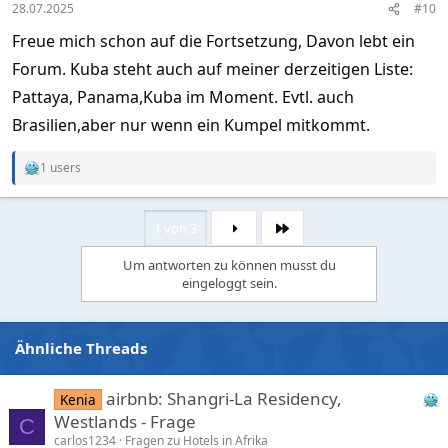
s
28.07.2025
#10
:
Freue mich schon auf die Fortsetzung, Davon lebt ein
Forum. Kuba steht auch auf meiner derzeitigen Liste:
Pattaya, Panama,Kuba im Moment. Evtl. auch
Brasilien,aber nur wenn ein Kumpel mitkommt.
1 users
R
e
a
c
1 von 3
Letzte
t
i
Um antworten zu können musst du
o
eingeloggt sein.
n
s
:
Ähnliche Threads
airbnb: Shangri-La Residency,
Kenia
Westlands - Frage
C
carlos1234
Fragen zu Hotels in Afrika