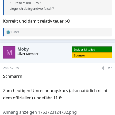
5 T Peso = 180 Euro ?
Liege ich da irgendwo falsch?
Korrekt und damit relativ teuer :-O
1 user
R
e
a
c
Moby
Insider Mitglied
t
M
Silver Member
i
Sponsor
o
n
s
28.07.2025
#7
:
Schmarrn
Zum heutigen Umrechnungskurs (also natürlich nicht
dem offiziellen) ungefähr 11 €:
Anhang anzeigen 1753723124732.png