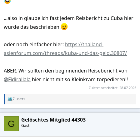
...also in glaube ich fast jedem Reisbericht zu Cuba hier
wurde das beschrieben.
oder noch einfacher hier:
https://thailand-
asienforum.com/threads/kuba-und-das-geld.30807/
ABER: Wir sollten den beginnenden Reisebericht von
@Fidirallala
hier nicht mit so Kleinkram torpedieren!!
Zuletzt bearbeitet:
28.07.2025
7 users
R
e
a
c
Gelöschtes Mitglied 44303
t
G
Gast
i
o
n