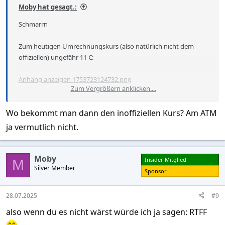
Moby hat gesagt.:
Schmarrn
Zum heutigen Umrechnungskurs (also natürlich nicht dem
offiziellen) ungefähr 11 €:
Anhang anzeigen 1753723124732.png
Zum Vergrößern anklicken....
Quellen:
Wo bekommt man dann den inoffiziellen Kurs? Am ATM
News about the informal exchange rate in Cuba
oder
elTOQUE | Periodismo útil para la Nación cubana
ja vermutlich nicht.
und
@Fidirallala
: Danke, dass du dich zum Berichtschreiben
durchgerungen hast! Ich werde ihn gerne weiter verfolgen!
Moby
Insider Mitglied
M
Silver Member
Sponsor
28.07.2025
#9
also wenn du es nicht wärst würde ich ja sagen: RTFF