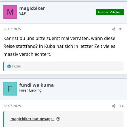
a
c
magicbiker
t
M
Insider Mitglied
V.I.P
i
o
n
s
28.07.2025
#3
:
Kannst du uns bitte zuerst mal verraten, wann diese
Reise stattfand? In Kuba hat sich in letzter Zeit vieles
massiv verschlechtert.
1 user
R
e
a
c
fundi wa kuma
t
F
Foren Liebling
i
o
n
s
28.07.2025
#4
:
magicbiker hat gesagt.: