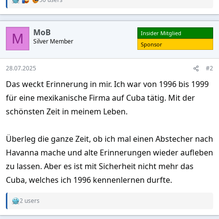
R
e
a
c
MoB
Insider Mitglied
t
M
Silver Member
i
Sponsor
o
n
s
28.07.2025
#2
:
Das weckt Erinnerung in mir. Ich war von 1996 bis 1999
für eine mexikanische Firma auf Cuba tätig. Mit der
schönsten Zeit in meinem Leben.
Überleg die ganze Zeit, ob ich mal einen Abstecher nach
Havanna mache und alte Erinnerungen wieder aufleben
zu lassen. Aber es ist mit Sicherheit nicht mehr das
Cuba, welches ich 1996 kennenlernen durfte.
2 users
R
e