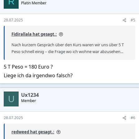
R
Platin Member
i
Livemusik dazu - und schon haben sie mich.
o
n
s
28.07.2025
#5
:
Fidirallala hat gesagt.:
Nach kurzem Gespräch über den Kurs waren wir uns über 5 T
Peso schnell einig – die Frage wo ich wohne war abzusehen...
5 T Peso = 180 Euro ?
Liege ich da irgendwo falsch?
Ux1234
U
Member
28.07.2025
#6
redweed hat gesagt.: