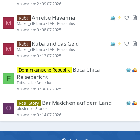
Antworten
2
09.07.2026
N
A
Anreise Havanna
Kuba
M
e
r
Maikel_elBlanco
TAF - Reiseinfos
Antworten
0
08.07.2025
w
t
r
i
N
A
Kuba und das Geld
Kuba
e
c
M
e
r
Maikel_elBlanco
TAF - Reiseinfos
p
l
Antworten
0
13.07.2025
w
t
l
e
r
i
i
Boca Chica
Dominikanische Republik
e
c
e
Reisebericht
p
l
F
s
Fidirallala
Amerika
l
e
m
Antworten
0
30.07.2025
i
o
e
d
Bar Mädchen auf dem Land
Real Story
s
e
O
oldsleepi
Stories
m
r
Antworten
0
14.07.2026
o
a
d
t
e
i
r