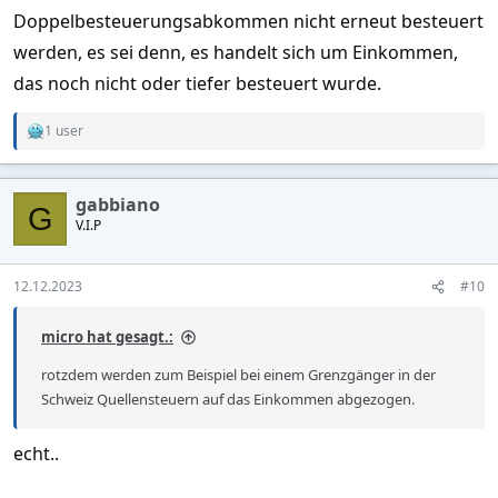
Doppelbesteuerungsabkommen nicht erneut besteuert
werden, es sei denn, es handelt sich um Einkommen,
das noch nicht oder tiefer besteuert wurde.
1 user
R
e
a
c
gabbiano
t
G
V.I.P
i
o
n
s
12.12.2023
#10
:
micro hat gesagt.:
rotzdem werden zum Beispiel bei einem Grenzgänger in der
Schweiz Quellensteuern auf das Einkommen abgezogen.
echt..