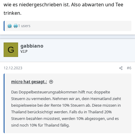
wie es niedergeschrieben ist. Also abwarten und Tee
trinken.
1 users
R
e
a
c
gabbiano
t
G
V.I.P
i
o
n
s
12.12.2023
#6
:
micro hat gesagt.:
Das Doppelbesteuerungsabkommen hilft nur, doppelte
Steuern zu vermeiden. Nehmen wir an, dein Heimatland zieht
beispielsweise bei der Rente 10% Steuern ab. Diese müssen in
Thailand berücksichtigt werden. Falls du in Thailand 20%
Steuern bezahlen müsstest, werden 10% abgezogen, und es
sind noch 10% für Thailand fällig.