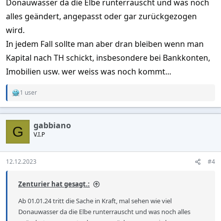
Donauwasser da die Elbe runterrauscht und was noch
alles geändert, angepasst oder gar zurückgezogen
wird.
In jedem Fall sollte man aber dran bleiben wenn man
Kapital nach TH schickt, insbesondere bei Bankkonten,
Imobilien usw. wer weiss was noch kommt...
1 user
R
e
a
c
gabbiano
t
G
V.I.P
i
o
n
s
12.12.2023
#4
:
Zenturier hat gesagt.:
Ab 01.01.24 tritt die Sache in Kraft, mal sehen wie viel
Donauwasser da die Elbe runterrauscht und was noch alles