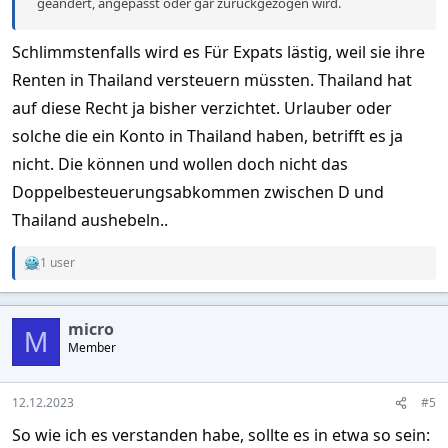
geändert, angepasst oder gar zurückgezogen wird.
Schlimmstenfalls wird es Für Expats lästig, weil sie ihre
Renten in Thailand versteuern müssten. Thailand hat
auf diese Recht ja bisher verzichtet. Urlauber oder
solche die ein Konto in Thailand haben, betrifft es ja
nicht. Die können und wollen doch nicht das
Doppelbesteuerungsabkommen zwischen D und
Thailand aushebeln..
1 user
R
e
a
c
micro
t
M
Member
i
o
n
s
12.12.2023
#5
:
So wie ich es verstanden habe, sollte es in etwa so sein: