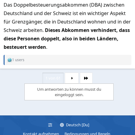
Das Doppelbesteuerungsabkommen (DBA) zwischen
Deutschland und der Schweiz ist ein wichtiger Aspekt
für Grenzgänger, die in Deutschland wohnen und in der
Schweiz arbeiten.
Dieses Abkommen verhindert, dass
diese Personen doppelt, also in beiden Ländern,
besteuert werden
.
1 users
R
e
a
c
1 von 61
Letzte
t
i
Um antworten zu können musst du
o
eingeloggt sein.
n
s
:
Deutsch [Du]
Kontakt aufnehmen
Bedingungen und Regeln