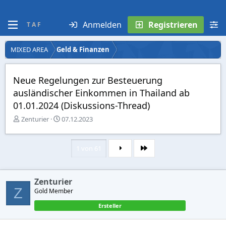
Anmelden
Registrieren
T A F
MIXED AREA
Geld & Finanzen
Neue Regelungen zur Besteuerung
ausländischer Einkommen in Thailand ab
01.01.2024 (Diskussions-Thread)
E
E
Zenturier
07.12.2023
r
r
s
s
t
t
1 von 61
Letzte
e
e
l
l
l
l
Zenturier
e
t
Z
r
Gold Member
a
m
Ersteller