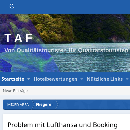
T A F
Von Qualitätstouristen für Qualitätstouristen
Startseite
Hotelbewertungen
Nützliche Links
Neue Beiträge
MIXED AREA
Fliegerei
Problem mit Lufthansa und Booking