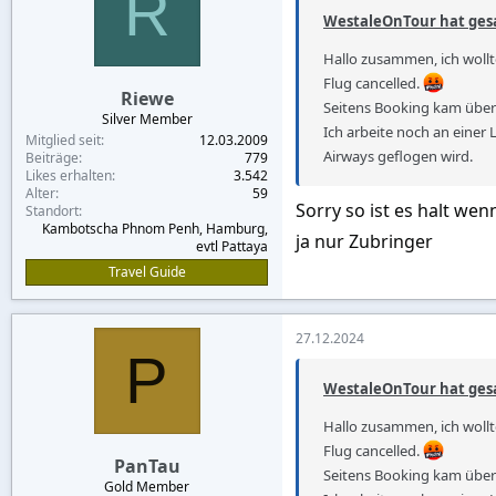
R
o
WestaleOnTour hat gesa
n
s
Hallo zusammen, ich woll
:
Flug cancelled.
Riewe
Seitens Booking kam überh
Silver Member
Ich arbeite noch an einer
Mitglied seit
12.03.2009
Airways geflogen wird.
Beiträge
779
Likes erhalten
3.542
Alter
59
Sorry so ist es halt wen
Standort
Kambotscha Phnom Penh, Hamburg,
ja nur Zubringer
evtl Pattaya
Travel Guide
27.12.2024
P
WestaleOnTour hat gesa
Hallo zusammen, ich woll
Flug cancelled.
PanTau
Seitens Booking kam überh
Gold Member