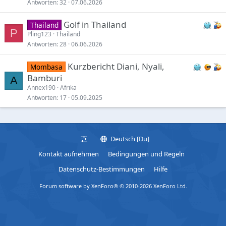
Antworten
32
07.06.2026
Golf in Thailand
Thailand
P
Pling123
Thailand
Antworten
28
06.06.2026
Kurzbericht Diani, Nyali,
Mombasa
Bamburi
A
Annex190
Afrika
Antworten
17
05.09.2025
Deutsch [Du]
Kontakt aufnehmen
Bedingungen und Regeln
Datenschutz-Bestimmungen
Hilfe
Forum software by XenForo® © 2010-2026 XenForo Ltd.