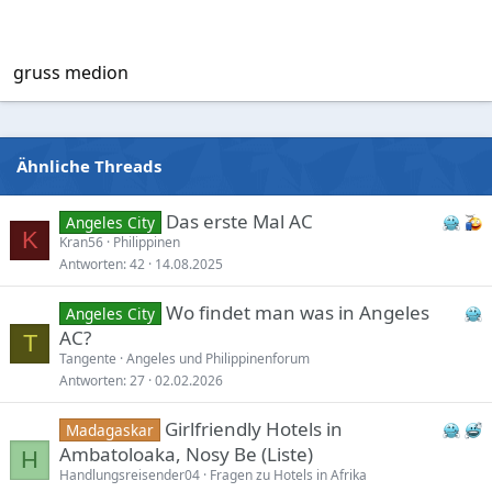
gruss medion
Ähnliche Threads
Das erste Mal AC
Angeles City
K
Kran56
Philippinen
Antworten
42
14.08.2025
Wo findet man was in Angeles
Angeles City
AC?
T
Tangente
Angeles und Philippinenforum
Antworten
27
02.02.2026
Girlfriendly Hotels in
Madagaskar
Ambatoloaka, Nosy Be (Liste)
H
Handlungsreisender04
Fragen zu Hotels in Afrika