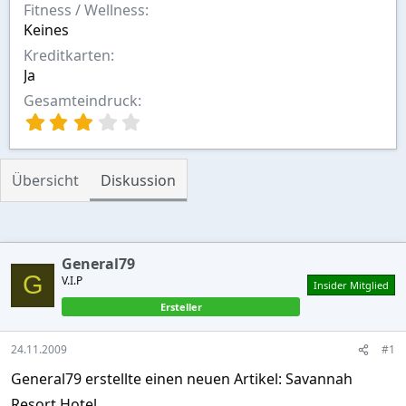
Fitness / Wellness
Keines
Kreditkarten
Ja
Gesamteindruck
3
,
0
0
Übersicht
Diskussion
S
t
e
r
n
General79
(
G
V.I.P
Insider Mitglied
e
)
Ersteller
24.11.2009
#1
General79 erstellte einen neuen Artikel: Savannah
Resort Hotel