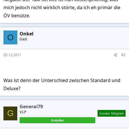
mich jedoch nicht wirklich störte, da ich eh primär die
ÖV benütze.
Onkel
O
Gast
05.12.2011
#2
Was ist denn der Unterschied zwischen Standard und
Deluxe?
General79
G
V.I.P
Insider Mitglied
Ersteller