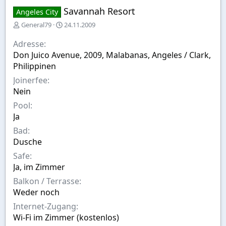
Savannah Resort
Angeles City
E
E
General79
24.11.2009
r
r
s
s
Adresse
t
t
Don Juico Avenue, 2009, Malabanas, Angeles / Clark,
e
e
Philippinen
l
l
l
l
Joinerfee
e
t
Nein
r
a
Pool
m
Ja
Bad
Dusche
Safe
Ja, im Zimmer
Balkon / Terrasse
Weder noch
Internet-Zugang
Wi-Fi im Zimmer (kostenlos)