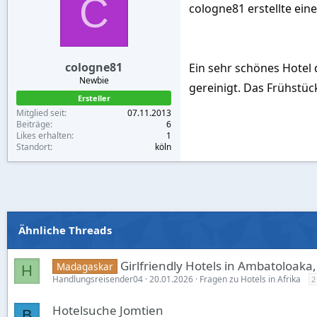
C
cologne81 erstellte ein
cologne81
Ein sehr schönes Hotel 
Newbie
gereinigt. Das Frühstück
Ersteller
Mitglied seit
07.11.2013
Beiträge
6
Likes erhalten
1
Standort
köln
Ähnliche Threads
Girlfriendly Hotels in Ambatoloaka,
Madagaskar
H
Handlungsreisender04
20.01.2026
Fragen zu Hotels in Afrika
2
Hotelsuche Jomtien
B