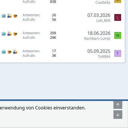
Aufrufe
838
Ciaobella
07.03.2026
Antworten
26
L
Aufrufe
5K
Luki_BKK
18.06.2026
Antworten
209
N
Aufrufe
29K
Nachbars-Lumpi
05.09.2025
Antworten
17
T
Aufrufe
3K
Toddi64
Obe
r Verwendung von Cookies einverstanden.
hmen
Bedingungen und Regeln
Datenschutz-Bestimmungen
Hilfe
Unt