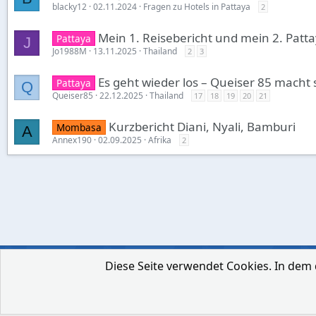
blacky12
02.11.2024
Fragen zu Hotels in Pattaya
2
Mein 1. Reisebericht und mein 2. Patt
Pattaya
J
Jo1988M
13.11.2025
Thailand
2
3
Es geht wieder los – Queiser 85 macht s
Pattaya
Q
Queiser85
22.12.2025
Thailand
17
18
19
20
21
Kurzbericht Diani, Nyali, Bamburi
Mombasa
A
Annex190
02.09.2025
Afrika
2
Diese Seite verwendet Cookies. In dem 
Deutsch [Du]