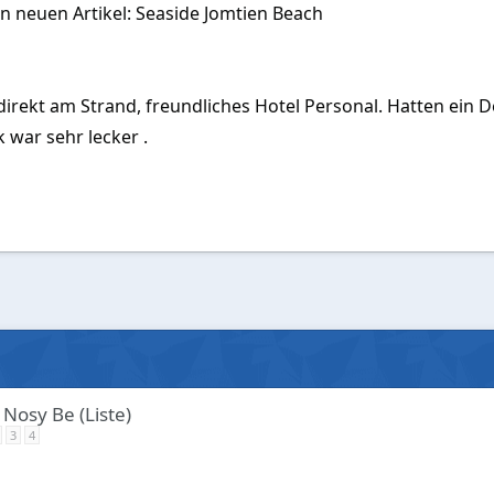
e
en neuen Artikel: Seaside Jomtien Beach
)
direkt am Strand, freundliches Hotel Personal. Hatten ein
 war sehr lecker .
 Nosy Be (Liste)
3
4