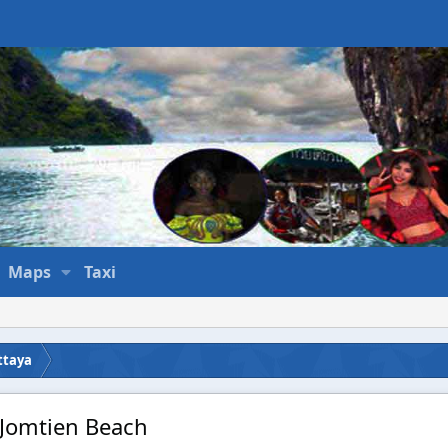
Maps
Taxi
ttaya
 Jomtien Beach