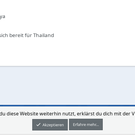
aya
ich bereit für Thailand
du diese Website weiterhin nutzt, erklärst du dich mit de
Kontakt aufne
Erfahre mehr…
Forum software by XenForo® © 2010-2026 XenForo Ltd.
Akzeptieren