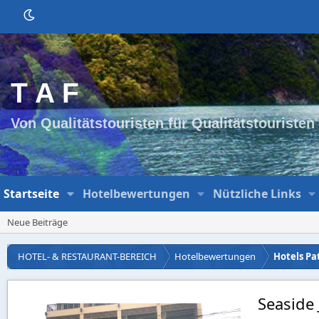
T A F
Von Qualitätstouristen für Qualitätstouristen
Startseite
Hotelbewertungen
Nützliche Links
Neue Beiträge
HOTEL- & RESTAURANT-BEREICH
Hotelbewertungen
Hotels Pa
Seaside