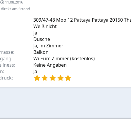
E
11.08.2016
r
 direkt am Strand
s
t
309/47-48 Moo 12 Pattaya Pattaya 20150 Th
e
Weiß nicht
l
Ja
l
t
Dusche
a
Ja, im Zimmer
m
rrasse
Balkon
ugang
Wi-Fi im Zimmer (kostenlos)
ellness
Keine Angaben
en
Ja
5
druck
,
0
0
S
t
e
r
n
(