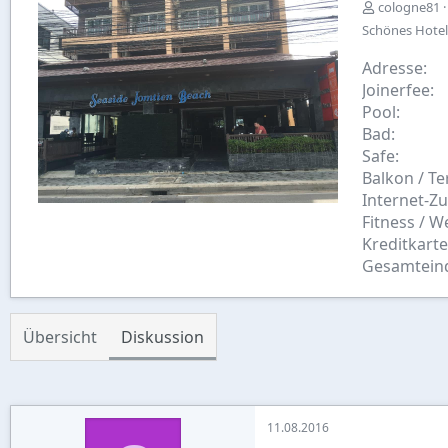
E
cologne81
r
Schönes Hotel
s
t
Adresse
e
Joinerfee
l
Pool
l
Bad
e
r
Safe
Balkon / Te
Internet-Z
Fitness / W
Kreditkart
Gesamtein
Übersicht
Diskussion
11.08.2016