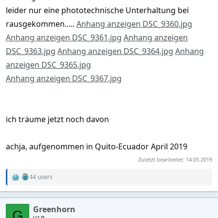
leider nur eine phototechnische Unterhaltung bei
rausgekommen.....
Anhang anzeigen DSC_9360.jpg
Anhang anzeigen DSC_9361.jpg
Anhang anzeigen
DSC_9363.jpg
Anhang anzeigen DSC_9364.jpg
Anhang
anzeigen DSC_9365.jpg
Anhang anzeigen DSC_9367.jpg
ich träume jetzt noch davon
achja, aufgenommen in Quito-Ecuador April 2019
Zuletzt bearbeitet:
14.05.2019
44 users
R
e
a
c
Greenhorn
t
G