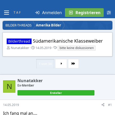
Anmelden
Registrieren
T A F
BILDER-THREADS
Amerika Bilder
Südamerikanische Klasseweiber
Bilderthread
E
E
S
Nunatakker
14.05.2019
bitte keine diskussionen
r
r
t
s
s
i
t
t
c
1 von 34
Letzte
e
e
h
l
l
w
l
l
o
e
t
r
Nunatakker
r
a
t
N
Ex-Member
m
e
Ersteller
14.05.2019
#1
Ich fang mal an....