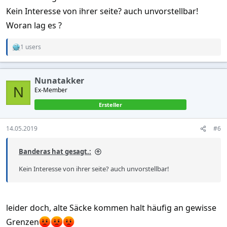
Kein Interesse von ihrer seite? auch unvorstellbar!
Woran lag es ?
1 users
R
e
a
c
Nunatakker
t
N
Ex-Member
i
o
Ersteller
n
s
:
14.05.2019
#6
Banderas hat gesagt.:
Kein Interesse von ihrer seite? auch unvorstellbar!
leider doch, alte Säcke kommen halt häufig an gewisse
Grenzen