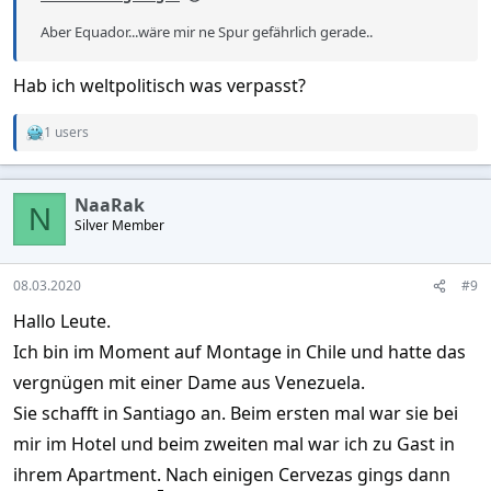
Aber Equador...wäre mir ne Spur gefährlich gerade..
Hab ich weltpolitisch was verpasst?
1 users
R
e
a
c
NaaRak
t
N
Silver Member
i
o
n
s
08.03.2020
#9
:
Hallo Leute.
Ich bin im Moment auf Montage in Chile und hatte das
vergnügen mit einer Dame aus Venezuela.
Sie schafft in Santiago an. Beim ersten mal war sie bei
mir im Hotel und beim zweiten mal war ich zu Gast in
ihrem Apartment. Nach einigen Cervezas gings dann