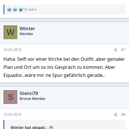
10 users
R
e
a
c
Winter
t
W
Member
i
o
n
s
15.05.2019
#7
:
Haha. Selfi vor einer Kirche bei den Outfit..aber genialer
Plan und Ort um so ins Gespräch zu kommen. Aber
Equador...wäre mir ne Spur gefährlich gerade..
Steini79
S
Bronze Member
15.05.2019
#8
Winter hat gesagt.: