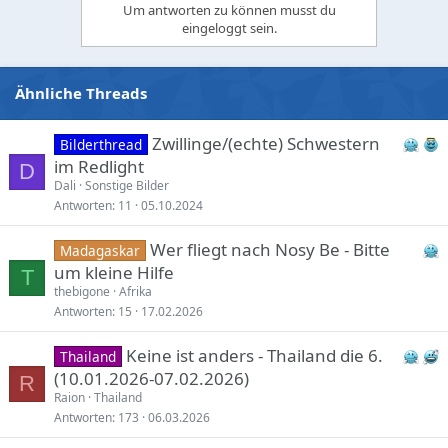
Um antworten zu können musst du
o
eingeloggt sein.
n
s
:
Ähnliche Threads
Zwillinge/(echte) Schwestern
Bilderthread
im Redlight
D
Dali
Sonstige Bilder
Antworten
11
05.10.2024
Wer fliegt nach Nosy Be - Bitte
Madagaskar
um kleine Hilfe
T
thebigone
Afrika
Antworten
15
17.02.2026
Keine ist anders - Thailand die 6.
Thailand
(10.01.2026-07.02.2026)
R
Raion
Thailand
Antworten
173
06.03.2026