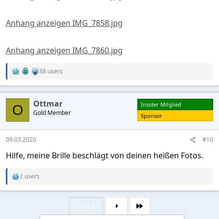
Anhang anzeigen IMG_7858.jpg
Anhang anzeigen IMG_7860.jpg
88 users
R
e
a
c
Ottmar
Insider Mitglied
t
O
Gold Member
i
Sponsor
o
n
s
09.03.2020
#10
:
Hilfe, meine Brille beschlägt von deinen heißen Fotos.
2 users
R
e
a
c
1 von 34
Letzte
t
i