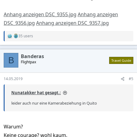
Anhang anzeigen DSC_9355.jpg
Anhang anzeigen
DSC_9356.jpg
Anhang anzeigen DSC_9357.jpg
35 users
R
e
a
c
Banderas
t
B
Travel Guide
Flightpax
i
o
n
s
14.05.2019
#5
:
Nunatakker hat gesagt.:
leider auch nur eine Kamerabeziehung in Quito
Warum?
Keine courage? wohl kaum.