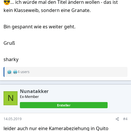
… ich würde mal den Titel ändern wollen - das ist
kein Klasseweib, sondern eine Granate.
Bin gespannt wie es weiter geht.
Gruß
sharky
4 users
R
e
a
c
Nunatakker
t
N
Ex-Member
i
o
Ersteller
n
s
:
14.05.2019
#4
leider auch nur eine Kamerabeziehung in Quito