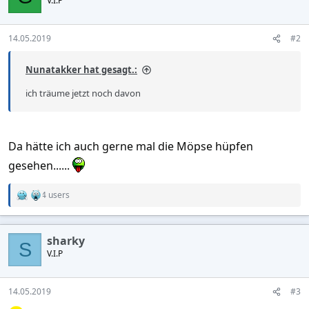
V.I.P
i
o
n
s
14.05.2019
#2
:
Nunatakker hat gesagt.:
ich träume jetzt noch davon
Da hätte ich auch gerne mal die Möpse hüpfen
gesehen......
4 users
R
e
a
c
sharky
t
S
V.I.P
i
o
n
s
14.05.2019
#3
: