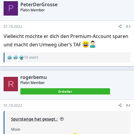
c
PeterDerGrosse
t
P
Platin Member
i
o
n
s
01.10.2022
#3
:
Vielleicht möchte er dich den Premium-Account sparen
und macht den Umweg über‘s TAF
10 users
R
e
a
c
rogerbemu
t
R
Platin Member
i
o
Ersteller
n
s
:
01.10.2022
#4
Spurstange hat gesagt.:
Moin