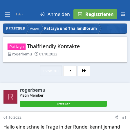
Anmelden
Registrieren
T A F
REISEZIELE
Asien
Pattaya und Thailandforum
Thaifriendly Kontakte
Pattaya
E
E
rogerbemu
01.10.2022
r
r
s
s
t
t
1 von 302
Letzte
e
e
l
l
l
l
rogerbemu
e
t
R
r
Platin Member
a
m
Ersteller
01.10.2022
#1
Hallo eine schnelle Frage in der Runde: kennt jemand