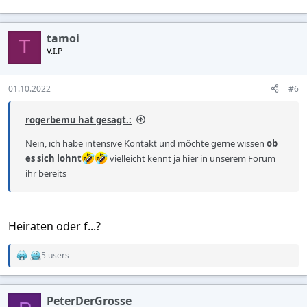
tamoi
T
V.I.P
01.10.2022
#6
rogerbemu hat gesagt.:
Nein, ich habe intensive Kontakt und möchte gerne wissen
ob
es sich lohnt
vielleicht kennt ja hier in unserem Forum
ihr bereits
Heiraten oder f...?
5 users
R
e
a
c
PeterDerGrosse
t