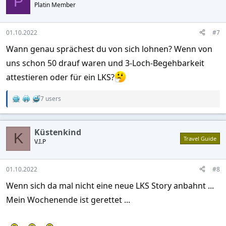
P
Platin Member
i
o
n
s
01.10.2022
#7
:
Wann genau sprächest du von sich lohnen? Wenn von
uns schon 50 drauf waren und 3-Loch-Begehbarkeit
attestieren oder für ein LKS?
7 users
R
e
a
c
Küstenkind
t
K
Travel Guide
V.I.P
i
o
n
s
01.10.2022
#8
:
Wenn sich da mal nicht eine neue LKS Story anbahnt ...
Mein Wochenende ist gerettet ...