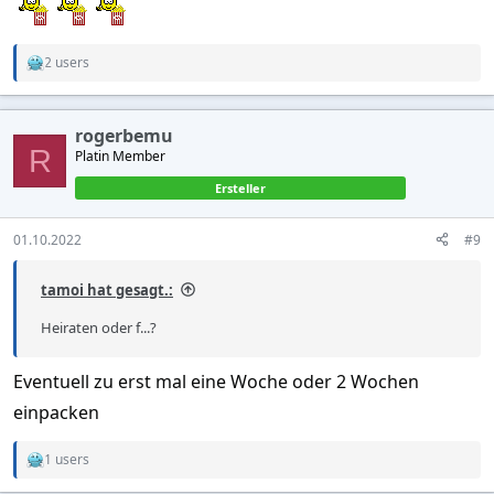
2 users
R
e
a
c
rogerbemu
t
R
Platin Member
i
o
Ersteller
n
s
:
01.10.2022
#9
tamoi hat gesagt.:
Heiraten oder f...?
Eventuell zu erst mal eine Woche oder 2 Wochen
einpacken
1 users
R
e