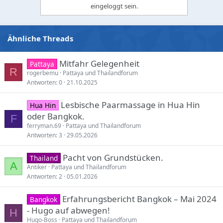
eingeloggt sein.
n
s
:
Ähnliche Threads
Mitfahr Gelegenheit
Pattaya
R
rogerbemu
Pattaya und Thailandforum
Antworten
0
21.10.2025
Lesbische Paarmassage in Hua Hin
Hua Hin
oder Bangkok.
F
ferryman.69
Pattaya und Thailandforum
Antworten
3
29.05.2026
Pacht von Grundstücken.
Thailand
A
Antiker
Pattaya und Thailandforum
Antworten
2
05.01.2026
Erfahrungsbericht Bangkok – Mai 2024
Bangkok
- Hugo auf abwegen!
H
Hugo-Boss
Pattaya und Thailandforum