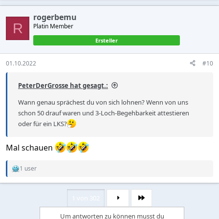
a
c
rogerbemu
t
R
Platin Member
i
o
Ersteller
n
s
:
01.10.2022
#10
PeterDerGrosse hat gesagt.:
Wann genau sprächest du von sich lohnen? Wenn von uns
schon 50 drauf waren und 3-Loch-Begehbarkeit attestieren
oder für ein LKS?
Mal schauen
1 user
R
e
a
c
1 von 302
Letzte
t
i
Um antworten zu können musst du
o