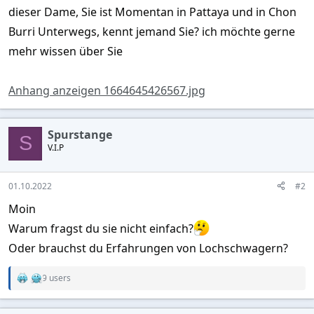
dieser Dame, Sie ist Momentan in Pattaya und in Chon
Burri Unterwegs, kennt jemand Sie? ich möchte gerne
mehr wissen über Sie
Anhang anzeigen 1664645426567.jpg
Spurstange
S
V.I.P
01.10.2022
#2
Moin
Warum fragst du sie nicht einfach?
Oder brauchst du Erfahrungen von Lochschwagern?
9 users
R
e
a