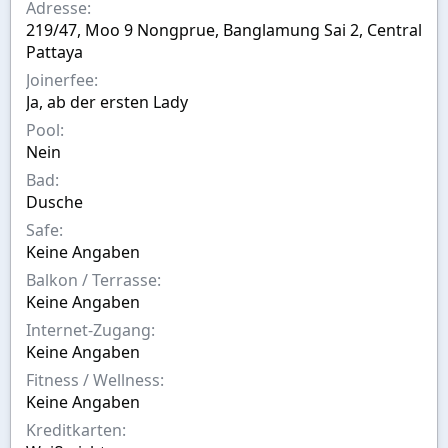
s
s
Adresse
t
t
219/47, Moo 9 Nongprue, Banglamung Sai 2, Central
e
e
Pattaya
l
l
l
l
Joinerfee
e
t
Ja, ab der ersten Lady
r
a
Pool
m
Nein
Bad
Dusche
Safe
Keine Angaben
Balkon / Terrasse
Keine Angaben
Internet-Zugang
Keine Angaben
Fitness / Wellness
Keine Angaben
Kreditkarten