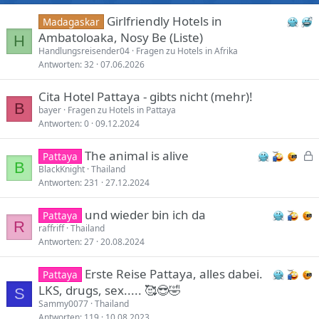
Girlfriendly Hotels in
Madagaskar
Ambatoloaka, Nosy Be (Liste)
H
Handlungsreisender04
Fragen zu Hotels in Afrika
Antworten
32
07.06.2026
Cita Hotel Pattaya - gibts nicht (mehr)!
B
bayer
Fragen zu Hotels in Pattaya
Antworten
0
09.12.2024
The animal is alive
Pattaya
B
e
BlackKnight
Thailand
Antworten
231
27.12.2024
s
p
und wieder bin ich da
Pattaya
e
R
raffriff
Thailand
r
Antworten
27
20.08.2024
r
t
Erste Reise Pattaya, alles dabei.
Pattaya
LKS, drugs, sex..... 🥰😎🤣
S
Sammy0077
Thailand
Antworten
119
10.08.2023