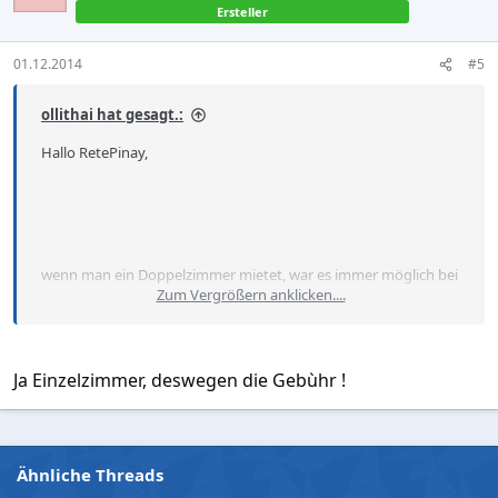
Ersteller
01.12.2014
#5
ollithai hat gesagt.:
Hallo RetePinay,
wenn man ein Doppelzimmer mietet, war es immer möglich bei
Zum Vergrößern anklicken....
den Hotel eine Lady kostenlos mitzunehmen. Hattest du ein
Einzelzimmer ?
Ja Einzelzimmer, deswegen die Gebùhr !
Ähnliche Threads