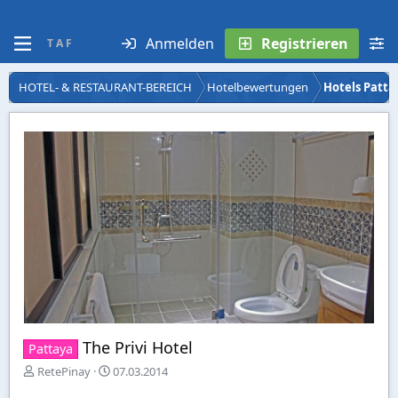
Anmelden
Registrieren
T A F
HOTEL- & RESTAURANT-BEREICH
Hotelbewertungen
Hotels Patta
The Privi Hotel
Pattaya
E
E
RetePinay
07.03.2014
r
r