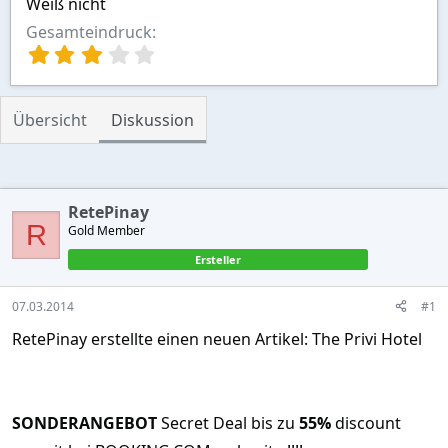
Weiß nicht
Gesamteindruck
3
,
0
0
Übersicht
Diskussion
S
t
e
r
n
RetePinay
(
R
Gold Member
e
)
Ersteller
07.03.2014
#1
RetePinay erstellte einen neuen Artikel: The Privi Hotel
SONDERANGEBOT
Secret Deal bis zu
55%
discount