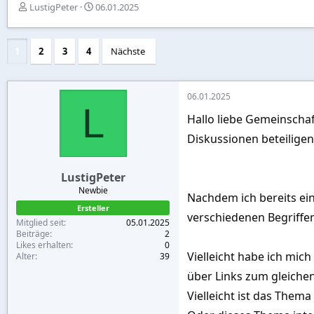
E
E
LustigPeter
06.01.2025
r
r
s
s
t
t
1
2
3
4
Nächste
e
e
l
l
l
l
e
t
06.01.2025
L
r
a
Hallo liebe Gemeinschaf
m
Diskussionen beteilige
LustigPeter
Newbie
Nachdem ich bereits ei
Ersteller
verschiedenen Begriffe
Mitglied seit
05.01.2025
Beiträge
2
Likes erhalten
0
Vielleicht habe ich mich
Alter
39
über Links zum gleichen
Vielleicht ist das Them