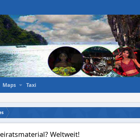
Maps
Taxi
es
iratsmaterial? Weltweit!