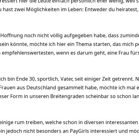
essiert hier die Leute einfach persönlich eher wenig, weil 
 „Du hast zwei Möglichkeiten im Leben: Entweder du heiratest
ie Hoffnung noch nicht völlig aufgegeben habe, dass zumin
sein könnte, möchte ich hier ein Thema starten, das mich p
empfehlenswertesten, wenn es darum geht, eine Frau fürs
ch bin Ende 30, sportlich, Vater, seit einiger Zeit getrenn
 Frauen aus Deutschland gesammelt habe, möchte ich mal
eser Form in unseren Breitengraden scheinbar so schon lan
r einige rum treiben, welche schon in diversen interessant
in jedoch nicht besonders an PayGirls interessiert und mö