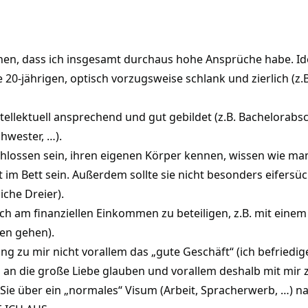
en, dass ich insgesamt durchaus hohe Ansprüche habe. Ide
de 20-jährigen, optisch vorzugsweise schlank und zierlich (z.B
ntellektuell ansprechend und gut gebildet (z.B. Bachelorabs
hwester, …).
eschlossen sein, ihren eigenen Körper kennen, wissen wie ma
ut im Bett sein. Außerdem sollte sie nicht besonders eifers
liche Dreier).
 sich am finanziellen Einkommen zu beteiligen, z.B. mit eine
ten gehen).
hung zu mir nicht vorallem das „gute Geschäft“ (ich befriedig
ch an die große Liebe glauben und vorallem deshalb mit mi
ie über ein „normales“ Visum (Arbeit, Spracherwerb, …) na