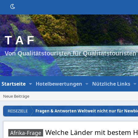
T A F
Von Qualitätstouristen für Qualitätstouristen
Startseite
Hotelbewertungen
Nützliche Links
Neue Beiträge
REISEZIELE
Fragen & Antworten Weltweit nicht nur für Newbi
Welche Länder mit bestem He
Afrika-Frage