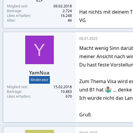
V.I.P
Mitglied seit
09.02.2018
Beiträge
2.724
Hat nichts mit deinem T
Likes erhalten
16.248
VG
Alter
46
06.01.2025
Y
Macht wenig Sinn darübe
meiner Ansicht nach wi
Du hast feste Vorstellu
YamNua
Moderator
Zum Thema Visa wird es 
Mitglied seit
15.02.2018
und B1 hat
… denke 
Beiträge
10.883
Likes erhalten
670
Ich würde nicht das La
Gruß
06.01.2025