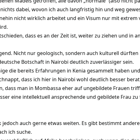
denen Mädels getroffen, alle davon „normale“ (also nicht pa
nichts dabei, wovon ich auch langfristig hin und weg gewes
ehin nicht wirklich arbeitet und ein Visum nur mit extrem v
ird.
schieden, dass es an der Zeit ist, weiter zu ziehen und in
gend. Nicht nur geologisch, sondern auch kulturell dürften
eutsche Botschaft in Nairobi deutlich zuverlässiger sein.
einige die bereits Erfahrungen in Kenia gesammelt haben un
chnappt, dass ich hier in Nairobi wohl deutlich besser ber
n, dass man in Mombassa eher auf ungebildete Frauen triff
sser eine intellektuell ansprechende und gebildete Frau zu 
 jedoch auch gerne etwas weiten. Es gibt bestimmt andere 
ach ich suche.