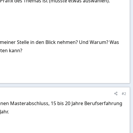
 Präfix des Themas ist (musste etwas auswählen).
 meiner Stelle in den Blick nehmen? Und Warum? Was
arten kann?
#2
einen Masterabschluss, 15 bis 20 Jahre Berufserfahrung
ahr.