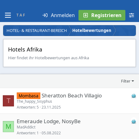
Anmelden
Registrieren
T A F
HOTEL- & RESTAURANT-BEREICH
Hotelbewertungen
Hotels Afrika
Hier findet ihr Hotelbewertungen aus Afrika
Filter
Sheratton Beach Villagio
Mombasa
T
The_happy_Sisyphus
Antworten
5
23.11.2025
Emeraude Lodge, NosyBe
M
MadAddict
Antworten
1
05.08.2022