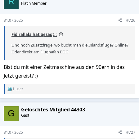
R
Platin Member
31.07.2025
#726
Fidirallala hat gesagt.:
Und noch Zusatzfrage: wo bucht man die Inlandsflüge? Online?
Oder direkt am Flughafen BOG
Bist du mit einer Zeitmaschine aus den 90ern in das
Jetzt gereist? :)
1 user
R
e
a
c
Gelöschtes Mitglied 44303
t
G
Gast
i
o
n
s
31.07.2025
#727
: