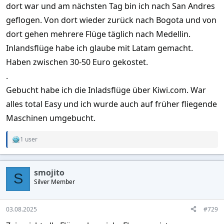
dort war und am nächsten Tag bin ich nach San Andres
geflogen. Von dort wieder zurück nach Bogota und von
dort gehen mehrere Flüge täglich nach Medellin.
Inlandsflüge habe ich glaube mit Latam gemacht.
Haben zwischen 30-50 Euro gekostet.
.
Gebucht habe ich die Inladsflüge über Kiwi.com. War
alles total Easy und ich wurde auch auf früher fliegende
Maschinen umgebucht.
1 user
R
e
a
c
smojito
t
S
Silver Member
i
o
n
s
03.08.2025
#729
: