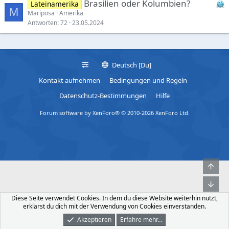
Brasilien oder Kolumbien?
Lateinamerika
p
l
M
Mariposa
Amerika
l
e
Antworten
72
23.05.2024
i
e
s
m
Deutsch [Du]
o
Kontakt aufnehmen
Bedingungen und Regeln
d
e
Datenschutz-Bestimmungen
Hilfe
r
Forum software by XenForo® © 2010-2026 XenForo Ltd.
a
t
i
n
g
Obe
e
n
Unt
a
Diese Seite verwendet Cookies. In dem du diese Website weiterhin nutzt,
b
erklärst du dich mit der Verwendung von Cookies einverstanden.
l
Akzeptieren
Erfahre mehr…
Foren
Was Ist Neu
Dunkler Modus
Anmelden
Registrieren