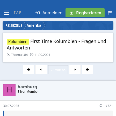
Anmelden
Registrieren
T A F
REISEZIELE
Amerika
First Time Kolumbien - Fragen und
Kolumbien
Antworten
E
E
Thomas.84
11.09.2021
r
r
s
s
t
t
73 von 85
Erste
Letzte
e
e
l
l
l
l
hamburg
e
t
H
r
Silver Member
a
m
30.07.2025
#721