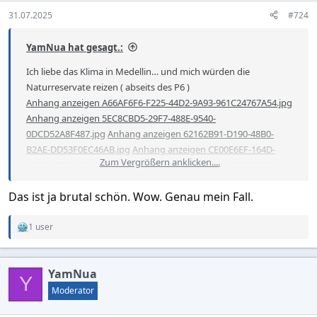
s
31.07.2025
#724
:
YamNua hat gesagt.:
Ich liebe das Klima in Medellin… und mich würden die
Naturreservate reizen ( abseits des P6 )
Anhang anzeigen A66AF6F6-F225-44D2-9A93-961C24767A54.jpg
Anhang anzeigen 5EC8CBD5-29F7-488E-9540-
0DCD52A8F487.jpg
Anhang anzeigen 62162B91-D190-48B0-
B2AE-DD53F0EC46AB.jpg
Anhang anzeigen CE00E6EF-164D-
Zum Vergrößern anklicken....
41B0-AFD6-0EA8221A8CD9.jpg
Anhang anzeigen C18933E5-
C0A8-4977-85BD-4FDC6C06F602.jpg
Anhang anzeigen
Das ist ja brutal schön. Wow. Genau mein Fall.
810F955F-1743-4D16-9D78-7DCD9A00CA0F.jpg
Anhang
anzeigen 13F9CE8D-DA32-4746-BA04-64FE47F6037F.jpg
Anhang anzeigen 1BAA5F17-0C97-444B-8D0F-
1 user
R
9FAD6693664A.jpg
Anhang anzeigen 9229F593-BD99-41F7-
e
a
942A-86A66AECE670.jpg
Anhang anzeigen 3F6D5435-8DCE-
c
YamNua
4A8B-A79A-206AD30035E7.jpg
t
Y
i
Das reizt mich persönlich mehr als 1 Woche Strand … bei 36
Moderator
o
Grad im Schatten :)
n