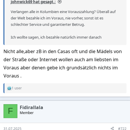
johnwick69 hat gesagt.:
Verlangen alle in Kolumbien eine Vorauszahlung? Überall auf
der Welt bezahle ich im Voraus, nie vorher, sonst ist es
schlechter Service und garantierter Betrug.
Ich wollte sagen, ich bezahle natürlich immer danach
Nicht alle,aber zB in den Casas oft und die Mädels von
der Straße oder Internet wollen auch am liebsten im
Voraus aber denen gebe ich grundsätzlich nichts im
Voraus .
1 user
R
e
a
c
Fidirallala
t
F
Member
i
o
n
s
31.07.2025
#722