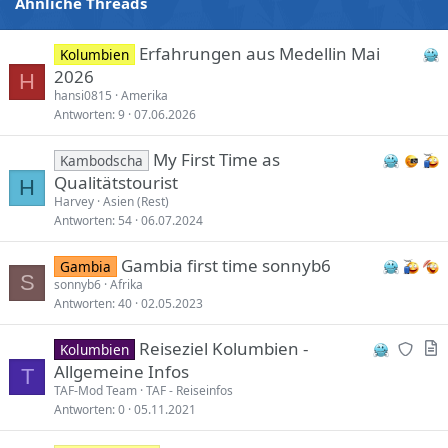
Ähnliche Threads
Erfahrungen aus Medellin Mai
Kolumbien
2026
H
hansi0815
Amerika
Antworten
9
07.06.2026
My First Time as
Kambodscha
Qualitätstourist
H
Harvey
Asien (Rest)
Antworten
54
06.07.2024
Gambia first time sonnyb6
Gambia
S
sonnyb6
Afrika
Antworten
40
02.05.2023
N
A
Reiseziel Kolumbien -
Kolumbien
e
r
Allgemeine Infos
T
w
t
TAF-Mod Team
TAF - Reiseinfos
Antworten
0
05.11.2021
r
i
e
c