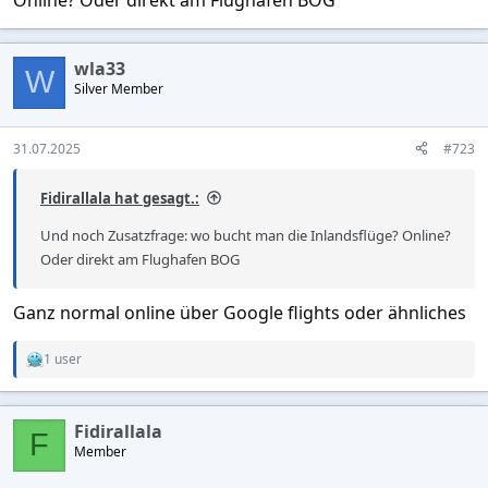
wla33
W
Silver Member
31.07.2025
#723
Fidirallala hat gesagt.:
Und noch Zusatzfrage: wo bucht man die Inlandsflüge? Online?
Oder direkt am Flughafen BOG
Ganz normal online über Google flights oder ähnliches
1 user
R
e
a
c
Fidirallala
t
F
Member
i
o
n