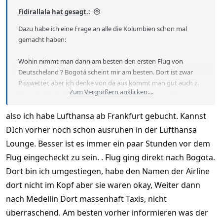
Fidirallala hat gesagt.:
Dazu habe ich eine Frage an alle die Kolumbien schon mal
gemacht haben:
Wohin nimmt man dann am besten den ersten Flug von
Deutscheland ? Bogotá scheint mir am besten. Dort ist zwar
Pisswetter, aber ich denke von da aus kommt man gut auch z.
Zum Vergrößern anklicken....
B. an die Küste. Es gibt natürlich auch Gabelflüge nach
Medellin.
also ich habe Lufthansa ab Frankfurt gebucht. Kannst
Und noch Zusatzfrage: wo bucht man die Inlandsflüge? Online?
DIch vorher noch schön ausruhen in der Lufthansa
Oder direkt am Flughafen BOG
Lounge. Besser ist es immer ein paar Stunden vor dem
Flug eingecheckt zu sein. . Flug ging direkt nach Bogota.
Dort bin ich umgestiegen, habe den Namen der Airline
dort nicht im Kopf aber sie waren okay, Weiter dann
nach Medellin Dort massenhaft Taxis, nicht
überraschend. Am besten vorher informieren was der