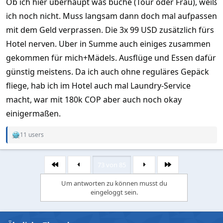
Ob ich hier überhaupt was buche (Tour oder Frau), weiß
ich noch nicht. Muss langsam dann doch mal aufpassen
mit dem Geld verprassen. Die 3x 99 USD zusätzlich fürs
Hotel nerven. Uber in Summe auch einiges zusammen
gekommen für mich+Mädels. Ausflüge und Essen dafür
günstig meistens. Da ich auch ohne reguläres Gepäck
fliege, hab ich im Hotel auch mal Laundry-Service
macht, war mit 180k COP aber auch noch okay
einigermaßen.
11 users
R
e
a
c
73 von 85
Erste
Letzte
t
i
Um antworten zu können musst du
o
eingeloggt sein.
n
s
: