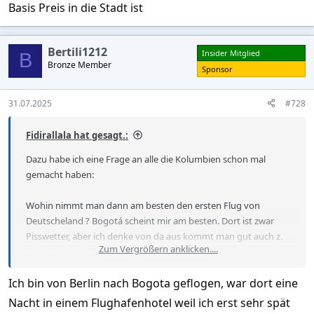
Basis Preis in die Stadt ist
Bertili1212
Insider Mitglied
B
Bronze Member
Sponsor
31.07.2025
#728
Fidirallala hat gesagt.:
Dazu habe ich eine Frage an alle die Kolumbien schon mal
gemacht haben:
Wohin nimmt man dann am besten den ersten Flug von
Deutscheland ? Bogotá scheint mir am besten. Dort ist zwar
Pisswetter, aber ich denke von da aus kommt man gut auch z.
Zum Vergrößern anklicken....
B. an die Küste. Es gibt natürlich auch Gabelflüge nach
Medellin.
Ich bin von Berlin nach Bogota geflogen, war dort eine
Und noch Zusatzfrage: wo bucht man die Inlandsflüge? Online?
Nacht in einem Flughafenhotel weil ich erst sehr spät
Oder direkt am Flughafen BOG