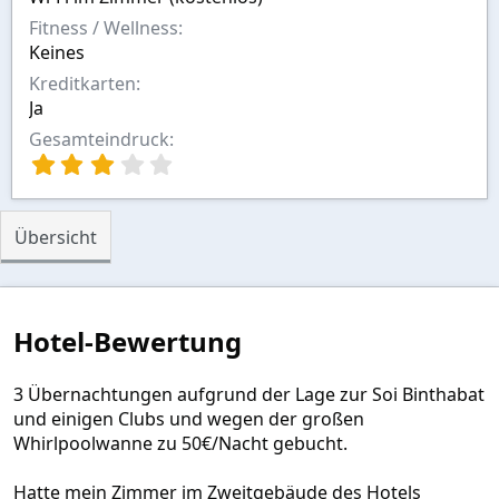
Fitness / Wellness
Keines
Kreditkarten
Ja
Gesamteindruck
3
,
0
0
Übersicht
S
t
e
r
n
Hotel-Bewertung
(
e
)
3 Übernachtungen aufgrund der Lage zur Soi Binthabat
und einigen Clubs und wegen der großen
Whirlpoolwanne zu 50€/Nacht gebucht.
Hatte mein Zimmer im Zweitgebäude des Hotels