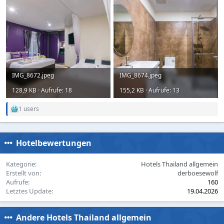
IMG_8672.jpeg
IMG_8674.jpeg
128,9 KB · Aufrufe: 18
155,2 KB · Aufrufe: 13
1 users
R
e
a
c
Hotelbewertungen
t
i
o
Kategorie
Hotels Thailand allgemein
n
Erstellt von
derboesewolf
s
Aufrufe
160
:
Letztes Update
19.04.2026
Andere Hotels Thailand allgemein