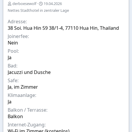
E
A
derboesewolf
19.04.2026
r
u
Nettes Stadthotel in zentraler Lage
s
s
t
w
Adresse
e
a
38 Soi. Hua Hin 59 38/1-4, 77110 Hua Hin, Thailand
l
h
l
l
Joinerfee
t
Nein
v
Pool
o
n
Ja
Bad
Jacuzzi und Dusche
Safe
Ja, im Zimmer
Klimaanlage
Ja
Balkon / Terrasse
Balkon
Internet-Zugang
Wi-Fi im Zimmer (kostenlos)