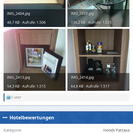
IMG_2404.jpg
IMG_2410.jpg
46,7 KB · Aufrufe: 1.506
136,2 KB · Aufrufe: 1.525
IMG_2413.jpg
IMG_2414.jpg
54,3 KB · Aufrufe: 1.515
64,8 KB · Aufrufe: 1.517
1 user
R
e
a
c
Hotelbewertungen
t
i
o
Kategorie
Hotels Pattaya
n