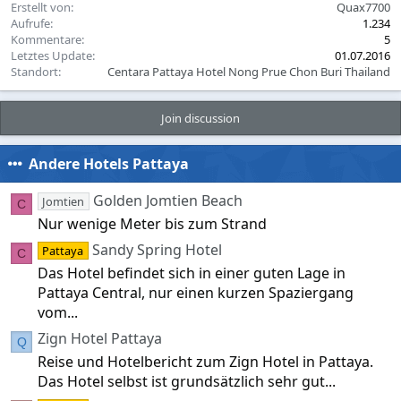
Erstellt von
Quax7700
s
Aufrufe
1.234
:
Kommentare
5
Letztes Update
01.07.2016
Standort
Centara Pattaya Hotel Nong Prue Chon Buri Thailand
Join discussion
Andere Hotels Pattaya
Golden Jomtien Beach
Jomtien
C
Nur wenige Meter bis zum Strand
Sandy Spring Hotel
Pattaya
C
Das Hotel befindet sich in einer guten Lage in
Pattaya Central, nur einen kurzen Spaziergang
vom...
Zign Hotel Pattaya
Q
Reise und Hotelbericht zum Zign Hotel in Pattaya.
Das Hotel selbst ist grundsätzlich sehr gut...