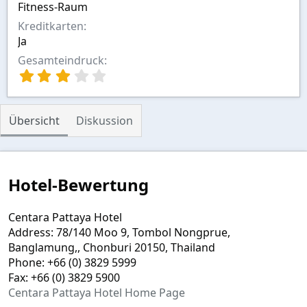
Fitness-Raum
Kreditkarten
Ja
Gesamteindruck
3
,
0
0
Übersicht
Diskussion
S
t
e
r
n
Hotel-Bewertung
(
e
)
Centara Pattaya Hotel
Address: 78/140 Moo 9, Tombol Nongprue,
Banglamung,, Chonburi 20150, Thailand
Phone: +66 (0) 3829 5999
Fax: +66 (0) 3829 5900
Centara Pattaya Hotel Home Page