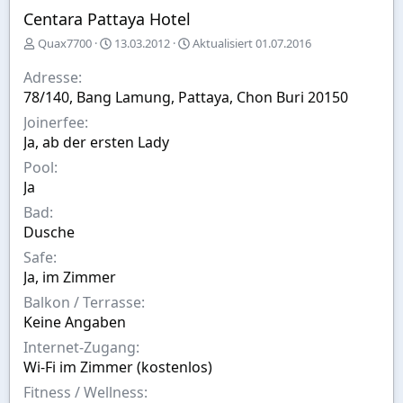
Centara Pattaya Hotel
E
A
Quax7700
13.03.2012
Aktualisiert
01.07.2016
r
u
s
s
Adresse
t
w
78/140, Bang Lamung, Pattaya, Chon Buri 20150
e
a
Joinerfee
l
h
l
l
Ja, ab der ersten Lady
t
Pool
v
Ja
o
n
Bad
Dusche
Safe
Ja, im Zimmer
Balkon / Terrasse
Keine Angaben
Internet-Zugang
Wi-Fi im Zimmer (kostenlos)
Fitness / Wellness