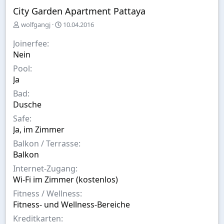
City Garden Apartment Pattaya
E
A
wolfgangj
10.04.2016
r
u
s
s
Joinerfee
t
w
Nein
e
a
Pool
l
h
l
l
Ja
t
Bad
v
Dusche
o
n
Safe
Ja, im Zimmer
Balkon / Terrasse
Balkon
Internet-Zugang
Wi-Fi im Zimmer (kostenlos)
Fitness / Wellness
Fitness- und Wellness-Bereiche
Kreditkarten