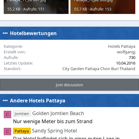
55,2 KB · Aufrufe: 151
55,7 KB · Aufrufe: 153
Hotelbewertungen
Kategorie
Hotels Pattaya
Erstellt von
wolfgangj
Aufrufe
730
Letztes Update
10.04.2016
Standort
City Garden Pattaya Chon Buri Thailand
Join discussion
Andere Hotels Pattaya
Golden Jomtien Beach
Jomtien
C
Nur wenige Meter bis zum Strand
Sandy Spring Hotel
Pattaya
C
Das Hotel befindet sich in einer guten Lage in