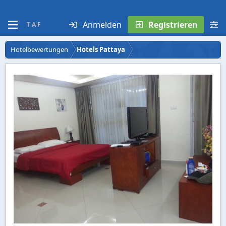
Anmelden
Registrieren
T A F
Hotelbewertungen
Hotels Pattaya