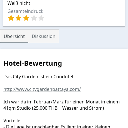
Weiß nicht
Gesamteindruck
3
,
0
0
Übersicht
Diskussion
S
t
e
r
n
Hotel-Bewertung
(
e
)
Das City Garden ist ein Condotel:
http://www.citygardenpattaya.com/
Ich war da im Februar/März für einen Monat in einem
41qm Studio (25.000 THB + Wasser und Strom)
Vorteile:
- Die Lage ist unschlagbar. Es liegt in einer kleinen