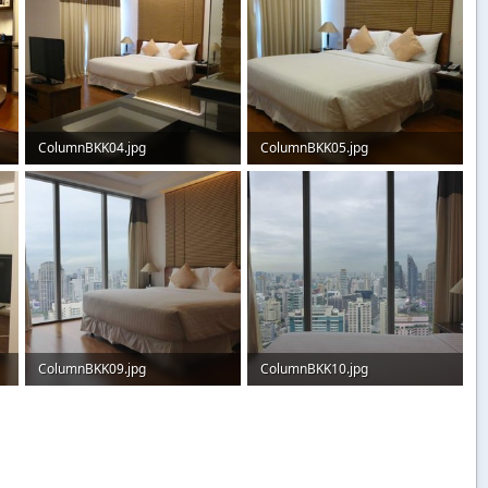
ColumnBKK04.jpg
ColumnBKK05.jpg
50,9 KB · Aufrufe: 208
55,7 KB · Aufrufe: 206
ColumnBKK09.jpg
ColumnBKK10.jpg
57,9 KB · Aufrufe: 207
51,6 KB · Aufrufe: 191