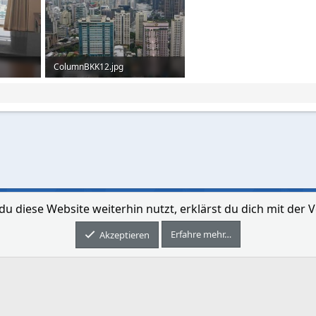
ColumnBKK12.jpg
89,9 KB · Aufrufe: 198
du diese Website weiterhin nutzt, erklärst du dich mit de
Kontakt aufne
Erfahre mehr…
Forum software by XenForo® © 2010-2026 XenForo Ltd.
Akzeptieren