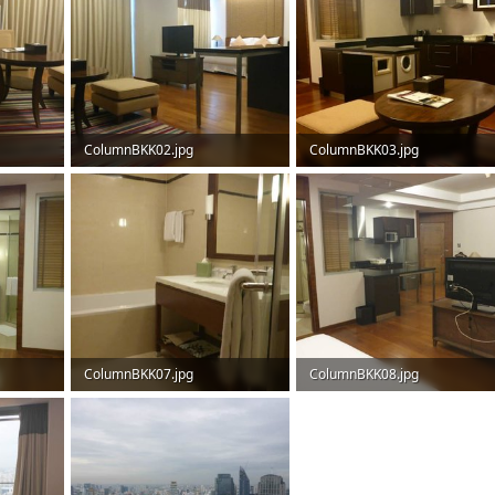
ColumnBKK02.jpg
ColumnBKK03.jpg
64,3 KB · Aufrufe: 203
59,6 KB · Aufrufe: 204
ColumnBKK07.jpg
ColumnBKK08.jpg
30,8 KB · Aufrufe: 195
42,7 KB · Aufrufe: 189