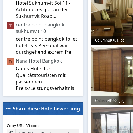
Hotel Sukhumvit Soi 11 -
Achtung: es gibt an der
Sukhumvit Road...
centre point bangkok
T
sukhumvit 10
centre point bangkok tolles
ColumnBKK01.jpg
hotel Das Personal war
63,2 KB · Aufrufe: 701
durchgehend extrem fre
Nana Hotel Bangkok
D
Gutes Hotel für
Qualitätstouristen mit
passendem
Preis-/Leistungsverhältnis
ColumnBKK06.jpg
Share diese Hotelbewertung
43,7 KB · Aufrufe: 196
Copy URL BB code