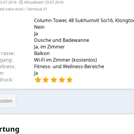
5.07.2016
Aktualisiert
25.07.2016
el nahe Asok / Terminal 21
w
Column Tower, 48 Sukhumvit Soi16, Klongto
Nein
Ja
Dusche und Badewanne
Ja, im Zimmer
rrasse
Balkon
ugang
Wi-Fi im Zimmer (kostenlos)
ellness
Fitness- und Wellness-Bereiche
en
Ja
5
druck
,
0
0
ssion
S
t
e
r
n
rtung
(