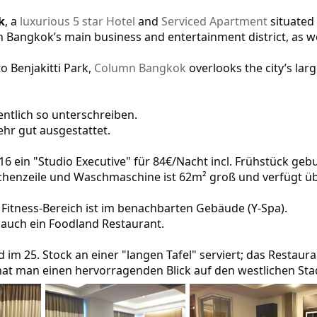
e
)
k
, a
luxurious 5 star Hotel
and
Serviced Apartment
situated
n Bangkok’s main business and entertainment district, as we
o Benjakitti Park,
Column Bangkok
overlooks the city’s lar
ntlich so unterschreiben.
ehr gut ausgestattet.
2016 ein "Studio Executive" für 84€/Nacht incl. Frühstück geb
chenzeile und Waschmaschine ist 62m² groß und verfügt üb
 Fitness-Bereich ist im benachbarten Gebäude (Y-Spa).
 auch ein Foodland Restaurant.
 im 25. Stock an einer "langen Tafel" serviert; das Restaur
hat man einen hervorragenden Blick auf den westlichen Sta