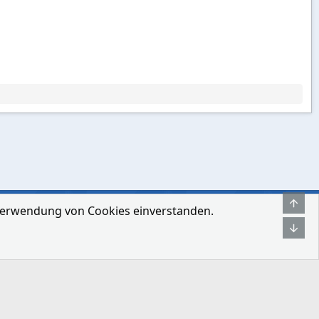
Obe
r Verwendung von Cookies einverstanden.
hmen
Bedingungen und Regeln
Datenschutz-Bestimmungen
Hilfe
Unt