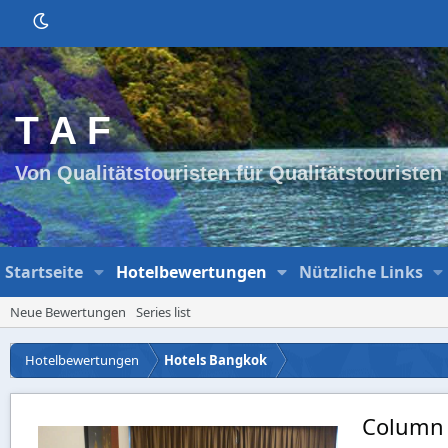
T A F
Von Qualitätstouristen für Qualitätstouristen
Startseite
Hotelbewertungen
Nützliche Links
Neue Bewertungen
Series list
Hotelbewertungen
Hotels Bangkok
Column