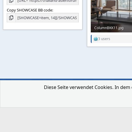
Copy SHOWCASE BB code
ColumnBKK11.jpg
56,4 KB · Aufrufe: 204
3 users
R
e
a
c
t
i
o
n
s
:
Diese Seite verwendet Cookies. In dem 
Deutsch [Du]