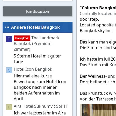
"Column Bangko
Join discussion
Centrally located
i
doorstep.
Located opposite t
Andere Hotels Bangkok
Bangkok skyline."
The Landmark
Bangkok
T
Das kann man eige
Bangkok (Premium-
Die Zimmer sind s
Zimmer)
5 Sterne Hotel mit guter
Ich hatte im Juli 
Lage
Das Studio mit Kü
Hotel Icon Bangkok
Q
Hier mal eine kurze
Der Wellness- und
Bewertung zum Hotel Icon
Dort befindet sich
Bangkok nach meinen
beiden Aufenthalten im
Das Frühstück wird
April...
Von der Terrasse 
Aira Hotel Sukhumvit Soi 11
H
Ich war letztes Jahr im Aira