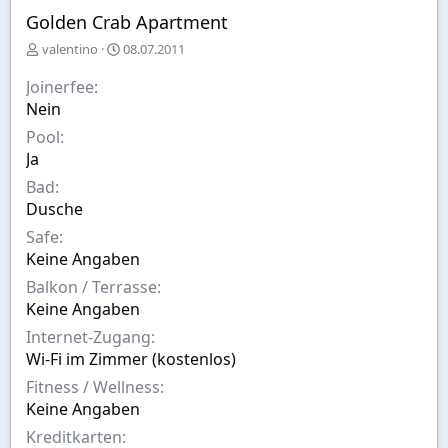
Golden Crab Apartment
E
A
valentino
08.07.2011
r
u
s
s
Joinerfee
t
w
Nein
e
a
Pool
l
h
l
l
Ja
t
Bad
v
Dusche
o
n
Safe
Keine Angaben
Balkon / Terrasse
Keine Angaben
Internet-Zugang
Wi-Fi im Zimmer (kostenlos)
Fitness / Wellness
Keine Angaben
Kreditkarten