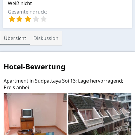
Weiß nicht
Gesamteindruck
3
,
0
0
Übersicht
Diskussion
S
t
e
r
n
Hotel-Bewertung
(
e
)
Apartment in Südpattaya Soi 13; Lage hervorragend;
Preis anbei