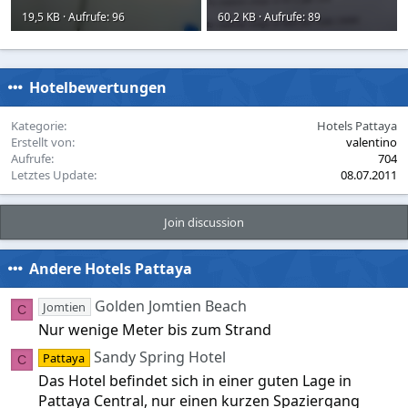
19,5 KB · Aufrufe: 96
60,2 KB · Aufrufe: 89
Hotelbewertungen
Kategorie
Hotels Pattaya
Erstellt von
valentino
Aufrufe
704
Letztes Update
08.07.2011
Join discussion
Andere Hotels Pattaya
Golden Jomtien Beach
Jomtien
C
Nur wenige Meter bis zum Strand
Sandy Spring Hotel
Pattaya
C
Das Hotel befindet sich in einer guten Lage in
Pattaya Central, nur einen kurzen Spaziergang