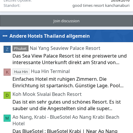
Letztes Update
26.09.2016
Standort
good times resort kanchanaburi
Join discussion
Andere Hotels Thailand allgemein
Nai Yang Seaview Palace Resort
Phuket
Z
Das Sea View Palace Resort ist eine preiswerte und
interessante Unterkunft direkt am Strand von...
Hua Hin Terminal
Hua Hin
K
Einfaches Hotel mit ruhigen Zimmern. Die
Einrichtung ist spartanisch. Günstige Lage. Pool...
Koh Mook Sivalai Beach Resort
D
Das ist ein sehr gutes und schönes Resort. Es ist
sauber und die Angestellten sind alle super...
Ao Nang, Krabi - BlueSotel Ao Nang Krabi Beach
M
Hotel
Das BlueSotel : BlueSotel Krabi | Near Ao Nang