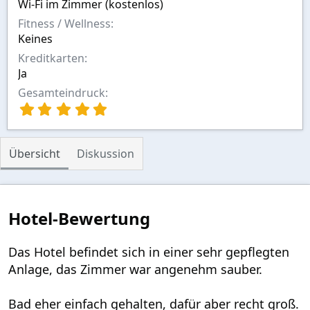
Wi-Fi im Zimmer (kostenlos)
Fitness / Wellness
Keines
Kreditkarten
Ja
Gesamteindruck
5
,
0
0
Übersicht
Diskussion
S
t
e
r
n
Hotel-Bewertung
(
e
)
Das Hotel befindet sich in einer sehr gepflegten
Anlage, das Zimmer war angenehm sauber.
Bad eher einfach gehalten, dafür aber recht groß.