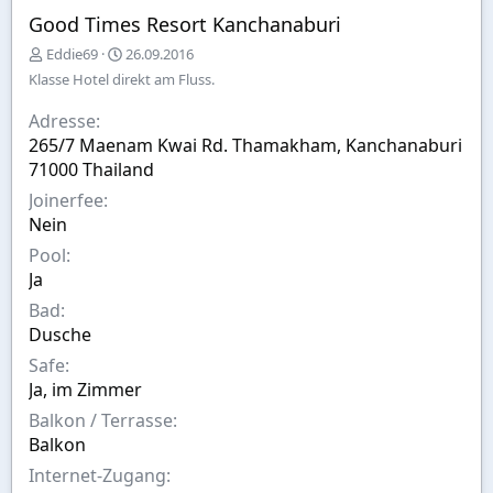
Good Times Resort Kanchanaburi
E
A
Eddie69
26.09.2016
r
u
Klasse Hotel direkt am Fluss.
s
s
t
w
Adresse
e
a
265/7 Maenam Kwai Rd. Thamakham, Kanchanaburi
l
h
71000 Thailand
l
l
t
Joinerfee
v
Nein
o
n
Pool
Ja
Bad
Dusche
Safe
Ja, im Zimmer
Balkon / Terrasse
Balkon
Internet-Zugang