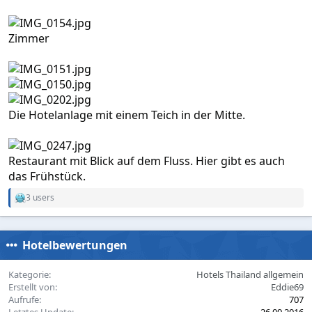
Zimmer
Die Hotelanlage mit einem Teich in der Mitte.
Restaurant mit Blick auf dem Fluss. Hier gibt es auch
das Frühstück.
3 users
R
e
a
c
Hotelbewertungen
t
i
o
Kategorie
Hotels Thailand allgemein
n
Erstellt von
Eddie69
s
Aufrufe
707
: