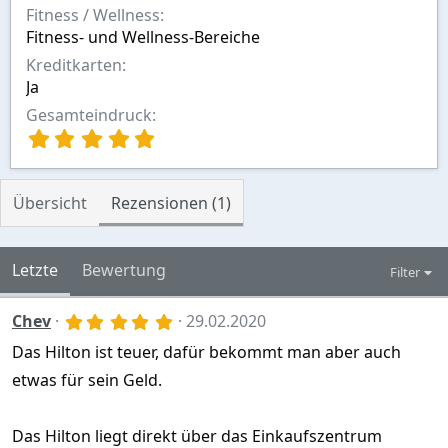
Fitness / Wellness
Fitness- und Wellness-Bereiche
Kreditkarten
Ja
Gesamteindruck
5
,
0
0
Übersicht
Rezensionen (1)
S
t
e
r
Letzte
Bewertung
Filter
n
(
5
Chev
29.02.2020
e
,
)
Das Hilton ist teuer, dafür bekommt man aber auch
0
0
etwas für sein Geld.
S
t
e
r
Das Hilton liegt direkt über das Einkaufszentrum