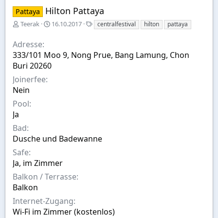
Hilton Pattaya
Pattaya
E
A
S
Teerak
16.10.2017
centralfestival
hilton
pattaya
r
u
t
s
s
i
Adresse
t
w
c
333/101 Moo 9, Nong Prue, Bang Lamung, Chon
e
a
h
Buri 20260
l
h
w
l
l
o
Joinerfee
t
r
Nein
v
t
o
e
Pool
n
Ja
Bad
Dusche und Badewanne
Safe
Ja, im Zimmer
Balkon / Terrasse
Balkon
Internet-Zugang
Wi-Fi im Zimmer (kostenlos)