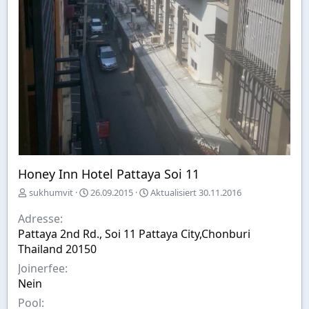
Honey Inn Hotel Pattaya Soi 11
E
A
sukhumvit
26.09.2015
Aktualisiert
30.11.2016
r
u
s
s
Adresse
t
w
Pattaya 2nd Rd., Soi 11 Pattaya City,Chonburi
e
a
Thailand 20150
l
h
l
l
Joinerfee
t
Nein
v
Pool
o