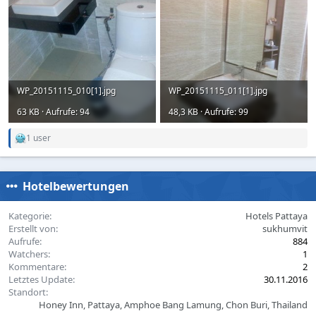
WP_20151115_010[1].jpg
WP_20151115_011[1].jpg
63 KB · Aufrufe: 94
48,3 KB · Aufrufe: 99
1 user
R
e
a
c
Hotelbewertungen
t
i
o
Kategorie
Hotels Pattaya
n
Erstellt von
sukhumvit
s
Aufrufe
884
:
Watchers
1
Kommentare
2
Letztes Update
30.11.2016
Standort
Honey Inn, Pattaya, Amphoe Bang Lamung, Chon Buri, Thailand