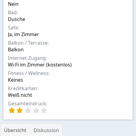
n
Nein
Bad
Dusche
Safe
Ja, im Zimmer
Balkon / Terrasse
Balkon
Internet-Zugang
Wi-Fi im Zimmer (kostenlos)
Fitness / Wellness
Keines
Kreditkarten
Weiß nicht
Gesamteindruck
2
,
0
0
Übersicht
Diskussion
S