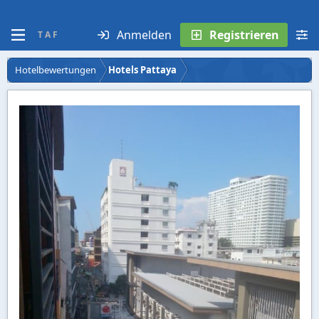
Anmelden
Registrieren
T A F
Hotelbewertungen
Hotels Pattaya