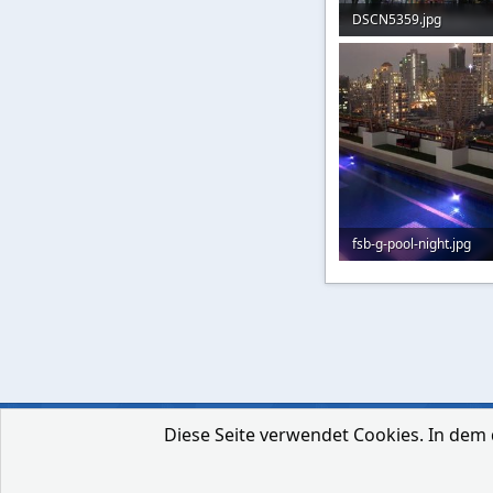
DSCN5359.jpg
122,3 KB · Aufrufe: 546
fsb-g-pool-night.jpg
67,9 KB · Aufrufe: 49
Diese Seite verwendet Cookies. In dem 
Deutsch [Du]