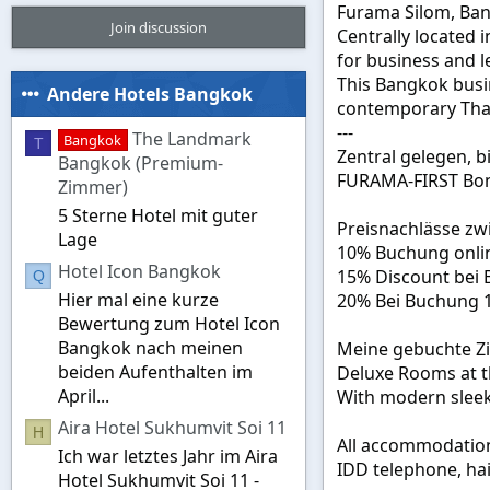
Furama Silom, Ban
Join discussion
Centrally located i
for business and le
This Bangkok busi
Andere Hotels Bangkok
contemporary Thai 
---
The Landmark
Bangkok
T
Zentral gelegen, bi
Bangkok (Premium-
FURAMA-FIRST Bonu
Zimmer)
5 Sterne Hotel mit guter
Preisnachlässe zw
Lage
10% Buchung onlin
Hotel Icon Bangkok
15% Discount bei 
Q
Hier mal eine kurze
20% Bei Buchung 1
Bewertung zum Hotel Icon
Bangkok nach meinen
Meine gebuchte Zi
beiden Aufenthalten im
Deluxe Rooms at th
April...
With modern sleek g
Aira Hotel Sukhumvit Soi 11
H
All accommodation 
Ich war letztes Jahr im Aira
IDD telephone, hai
Hotel Sukhumvit Soi 11 -