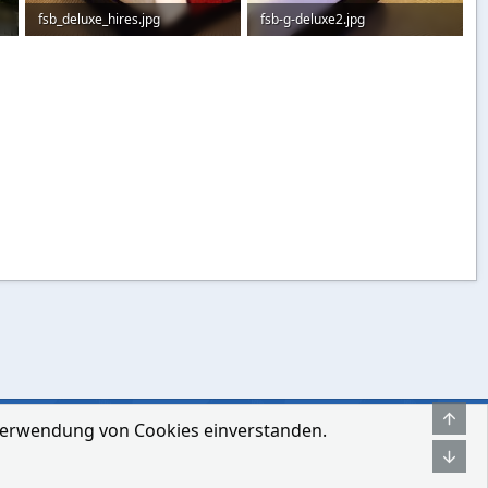
fsb_deluxe_hires.jpg
fsb-g-deluxe2.jpg
84,3 KB · Aufrufe: 54
51,9 KB · Aufrufe: 55
Obe
r Verwendung von Cookies einverstanden.
hmen
Bedingungen und Regeln
Datenschutz-Bestimmungen
Hilfe
Unt