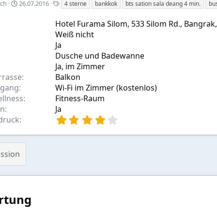
A
S
ech
26.07.2016
4 sterne
bankkok
bts sation sala deang 4 min.
bu
u
t
s
i
Hotel Furama Silom, 533 Silom Rd., Bangrak, 
w
c
Weiß nicht
a
h
Ja
h
w
Dusche und Badewanne
l
o
r
Ja, im Zimmer
t
rrasse
Balkon
e
ugang
Wi-Fi im Zimmer (kostenlos)
ellness
Fitness-Raum
en
Ja
4
druck
,
0
0
ssion
S
t
e
r
n
rtung
(
e