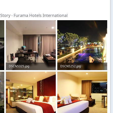
Story - Furama Hotels International
DSCN5325.jpg
DSCN5252.jpg
65,9 KB · Aufrufe: 57
131,9 KB · Aufrufe: 54