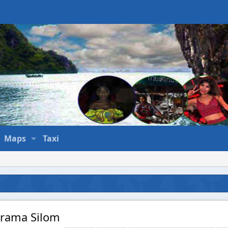
Maps
Taxi
urama Silom