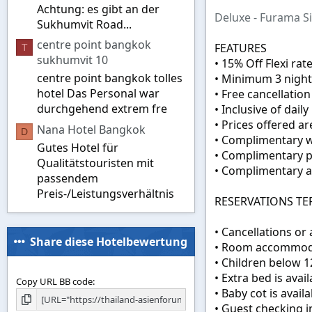
Achtung: es gibt an der
Deluxe - Furama S
Sukhumvit Road...
centre point bangkok
FEATURES
T
sukhumvit 10
• 15% Off Flexi rat
centre point bangkok tolles
• Minimum 3 night
hotel Das Personal war
• Free cancellation
durchgehend extrem fre
• Inclusive of dai
• Prices offered a
Nana Hotel Bangkok
D
• Complimentary w
Gutes Hotel für
• Complimentary p
Qualitätstouristen mit
• Complimentary 
passendem
Preis-/Leistungsverhältnis
RESERVATIONS T
• Cancellations or
Share diese Hotelbewertung
• Room accommoda
• Children below 1
• Extra bed is avai
Copy URL BB code
• Baby cot is availa
• Guest checking 