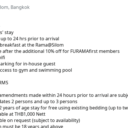
ilom, Bangkok
e
s' stay
 up to 24 hrs prior to arrival
ly breakfast at the Rama@Silom
re after the additional 10% off for FURAMAfirst members
ifi
arking for in-house guest
access to gym and swimming pool
ERMS
 amendments made within 24 hours prior to arrival are subj
tes 2 persons and up to 3 persons
2 years of age stay for free using existing bedding (up to tw
lable at THB1,000 Nett
ble on request (subject to availability)
in must be 18 years and above