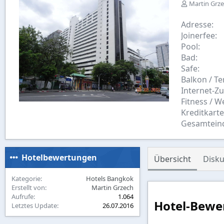
E
Martin Grz
r
s
Adresse
t
Joinerfee
e
Pool
l
Bad
l
t
Safe
v
Balkon / Te
o
Internet-Z
n
Fitness / W
Kreditkart
Gesamtein
Hotelbewertungen
Übersicht
Disku
Kategorie
Hotels Bangkok
Erstellt von
Martin Grzech
Aufrufe
1.064
Hotel-Bewe
Letztes Update
26.07.2016