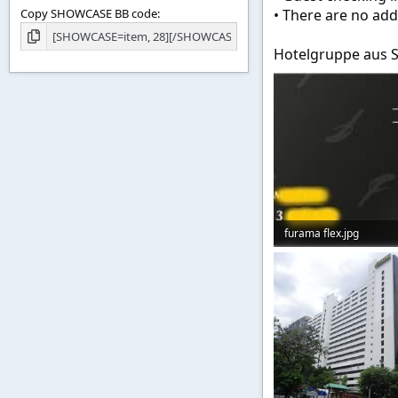
Copy SHOWCASE BB code
• There are no add
Hotelgruppe aus 
furama flex.jpg
4,5 KB · Aufrufe: 224