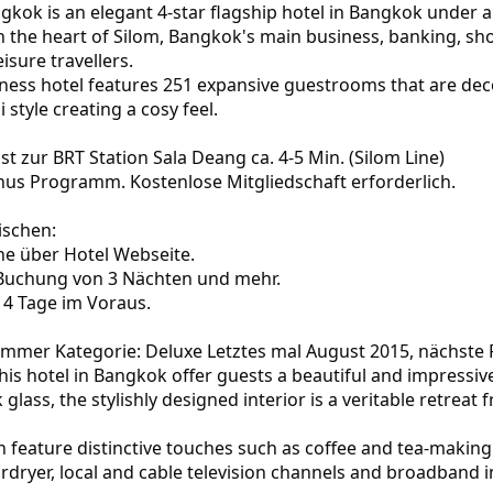
)
gkok is an elegant 4-star flagship hotel in Bangkok under
n the heart of Silom, Bangkok's main business, banking, shopp
isure travellers.
ness hotel features 251 expansive guestrooms that are de
style creating a cosy feel.
st zur BRT Station Sala Deang ca. 4-5 Min. (Silom Line)
s Programm. Kostenlose Mitgliedschaft erforderlich.
ischen:
e über Hotel Webseite.
Buchung von 3 Nächten und mehr.
4 Tage im Voraus.
mmer Kategorie: Deluxe Letztes mal August 2015, nächste 
is hotel in Bangkok offer guests a beautiful and impressive 
lass, the stylishly designed interior is a veritable retreat f
feature distinctive touches such as coffee and tea-making f
rdryer, local and cable television channels and broadband i