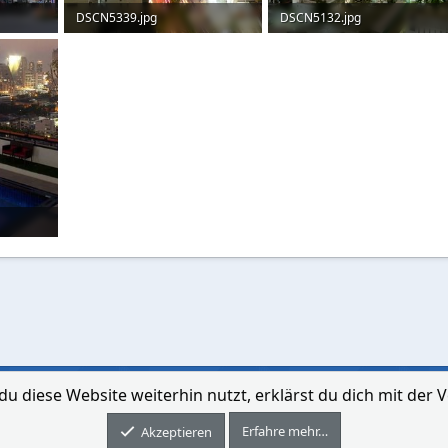
DSCN5339.jpg
DSCN5132.jpg
131,2 KB · Aufrufe: 48
129,2 KB · Aufrufe: 50
du diese Website weiterhin nutzt, erklärst du dich mit de
Kontakt aufne
Erfahre mehr…
Forum software by XenForo® © 2010-2026 XenForo Ltd.
Akzeptieren