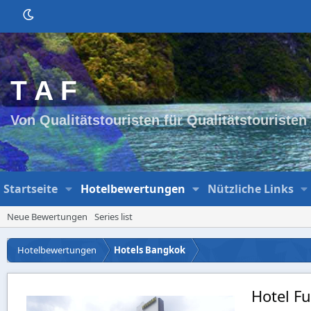
T A F
Von Qualitätstouristen für Qualitätstouristen
Startseite
Hotelbewertungen
Nützliche Links
Neue Bewertungen
Series list
Hotelbewertungen
Hotels Bangkok
Hotel F