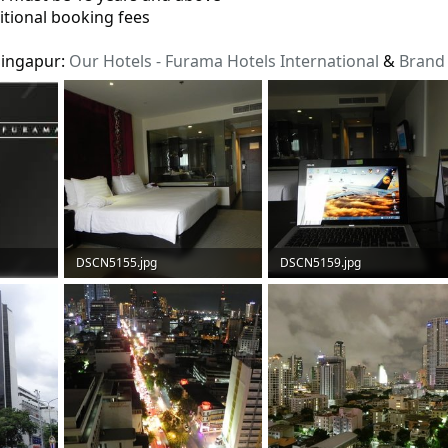
itional booking fees
Singapur:
Our Hotels - Furama Hotels International
&
Brand 
DSCN5155.jpg
DSCN5159.jpg
63,4 KB · Aufrufe: 176
55 KB · Aufrufe: 167