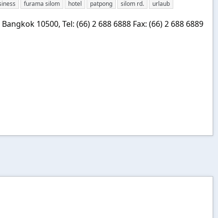
siness
furama silom
hotel
patpong
silom rd.
urlaub
Bangkok 10500, Tel: (66) 2 688 6888 Fax: (66) 2 688 6889