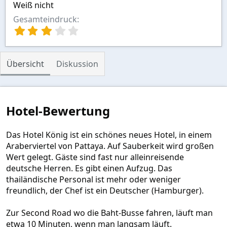
Weiß nicht
Gesamteindruck
3
,
0
0
Übersicht
Diskussion
S
t
e
r
n
Hotel-Bewertung
(
e
)
Das Hotel König ist ein schönes neues Hotel, in einem
Araberviertel von Pattaya. Auf Sauberkeit wird großen
Wert gelegt. Gäste sind fast nur alleinreisende
deutsche Herren. Es gibt einen Aufzug. Das
thailändische Personal ist mehr oder weniger
freundlich, der Chef ist ein Deutscher (Hamburger).
Zur Second Road wo die Baht-Busse fahren, läuft man
etwa 10 Minuten, wenn man langsam läuft.