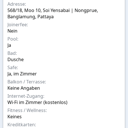
s
s
Adresse
t
w
568/18, Moo 10, Soi Yensabai | Nongprue,
e
a
Banglamung, Pattaya
l
h
l
l
Joinerfee
t
Nein
v
Pool
o
n
Ja
Bad
Dusche
Safe
Ja, im Zimmer
Balkon / Terrasse
Keine Angaben
Internet-Zugang
Wi-Fi im Zimmer (kostenlos)
Fitness / Wellness
Keines
Kreditkarten