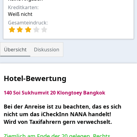
Kreditkarten
Weiß nicht
Gesamteindruck
3
,
0
0
Übersicht
Diskussion
S
t
e
r
n
Hotel-Bewertung
(
e
)
140 Soi Sukhumvit 20 Klongtoey Bangkok
Bei der Anreise ist zu beachten, das es sich
nicht um das iCheckInn NANA handelt!
Wird von Taxifahrern gern verwechselt.
Ziemlich am Ende der 20 gelegen. Rechts