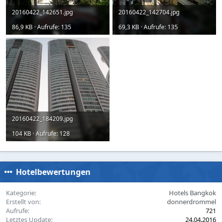
20160422_142651.jpg
20160422_142704.jpg
86,9 KB · Aufrufe: 135
69,3 KB · Aufrufe: 135
20160422_184209.jpg
104 KB · Aufrufe: 128
Hotelbewertungen
Kategorie
Hotels Bangkok
Erstellt von
donnerdrommel
Aufrufe
721
Letztes Update
24.04.2016