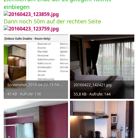
einbiegen
Dann noch 50m auf der rechten Seite
Screenshot_2016-04-22-13-54-50-1.jpg
20160422_142421.jpg
45 KB · Aufrufe: 136
55,8 KB · Aufrufe: 144