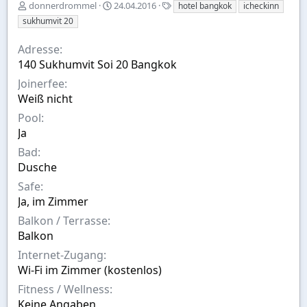
E
A
S
donnerdrommel
24.04.2016
hotel bangkok
icheckinn
r
u
t
sukhumvit 20
s
s
i
t
w
c
Adresse
e
a
h
140 Sukhumvit Soi 20 Bangkok
l
h
w
l
l
o
Joinerfee
t
r
Weiß nicht
v
t
o
e
Pool
n
Ja
Bad
Dusche
Safe
Ja, im Zimmer
Balkon / Terrasse
Balkon
Internet-Zugang
Wi-Fi im Zimmer (kostenlos)
Fitness / Wellness
Keine Angaben