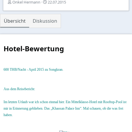
E
A
Onkel Hermann
22.07.2015
r
u
s
s
t
w
Übersicht
Diskussion
e
a
l
h
l
l
t
v
Hotel-Bewertung
o
n
600 THB/Nacht - April 2015 zu Songkran.
Aus dem Reisebericht:
Im letzten Urlaub war ich schon einmal hier. Ein Mittelklasse-Hotel mit Rooftop-Pool ist
mir in Erinnerung geblieben. Das „Khaosan Palace Inn“. Mal schauen, ob die was frei
haben.