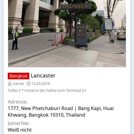
Lancaster
Bangkok
E
A
nanuk
12.03.2019
r
u
Tolles 5 * Hotel in der Nähe vom Terminal 21
s
s
t
w
Adresse
e
a
1777, New Phetchaburi Road | Bang Kapi, Huai
l
h
Khwang, Bangkok 10310, Thailand
l
l
t
Joinerfee
v
Weiß nicht
o