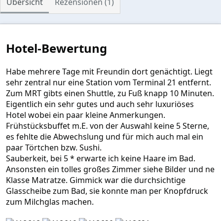
Übersicht
Rezensionen (1)
S
t
e
r
n
Hotel-Bewertung
(
e
)
Habe mehrere Tage mit Freundin dort genächtigt. Liegt
sehr zentral nur eine Station vom Terminal 21 entfernt.
Zum MRT gibts einen Shuttle, zu Fuß knapp 10 Minuten.
Eigentlich ein sehr gutes und auch sehr luxuriöses
Hotel wobei ein paar kleine Anmerkungen.
Frühstücksbuffet m.E. von der Auswahl keine 5 Sterne,
es fehlte die Abwechslung und für mich auch mal ein
paar Törtchen bzw. Sushi.
Sauberkeit, bei 5 * erwarte ich keine Haare im Bad.
Ansonsten ein tolles großes Zimmer siehe Bilder und ne
Klasse Matratze. Gimmick war die durchsichtige
Glasscheibe zum Bad, sie konnte man per Knopfdruck
zum Milchglas machen.