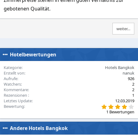
Zimmerpreise stehen in einem guten Verhältnis zur
gebotenen Qualität.
weiter…
Hotelbewertungen
Kategorie
Hotels Bangkok
Erstellt von
nanuk
Aufrufe
926
Watchers
2
Kommentare
2
Rezensionen
1
Letztes Update
12.03.2019
4
Bewertung
,
1 Bewertungen
0
0
S
Andere Hotels Bangkok
t
e