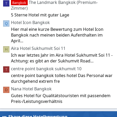
r
The Landmark Bangkok (Premium-
Bangkok
n
T
(
Zimmer)
e
5 Sterne Hotel mit guter Lage
)
Hotel Icon Bangkok
Q
Hier mal eine kurze Bewertung zum Hotel Icon
Bangkok nach meinen beiden Aufenthalten im
April...
Aira Hotel Sukhumvit Soi 11
H
Ich war letztes Jahr im Aira Hotel Sukhumvit Soi 11 -
Achtung: es gibt an der Sukhumvit Road...
centre point bangkok sukhumvit 10
T
centre point bangkok tolles hotel Das Personal war
durchgehend extrem fre
Nana Hotel Bangkok
D
Gutes Hotel für Qualitätstouristen mit passendem
Preis-/Leistungsverhältnis
Share diese Hotelbewertung