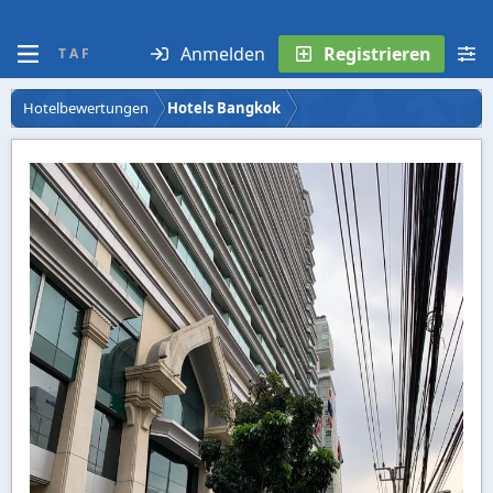
Anmelden
Registrieren
T A F
Hotelbewertungen
Hotels Bangkok