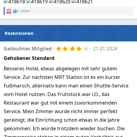
1 users
R
e
a
c
t
Rezensionen
i
o
n
4
Gelöschtes Mitglied
21.01.2024
s
,
:
Gehobener Standard
0
0
S
Besseres Hotel, etwas abgelegen mit sehr gutem
t
Service. Zur nächsten MRT Station ist es ein kurzer
e
r
Fußmarsch, alternativ kann man einen Shuttle-Service
n
(
vom Hotel nutzen. Das Frühstück war i.O., das
e
)
Restaurant war gut mit einem zuvorkommenden
Service. Mein Zimmer wurde nicht immer perfekt
gereinigt, die Einrichtung schon etwas in die Jahre
gekommen. Ich würde trotzdem wieder buchen. Die