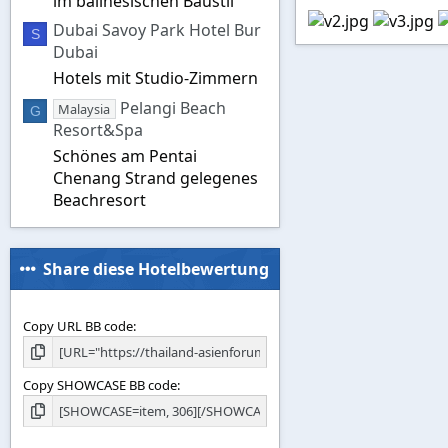
im balinesischen Baustil
Dubai Savoy Park Hotel Bur
S
Dubai
Hotels mit Studio-Zimmern
Pelangi Beach
Malaysia
G
Resort&Spa
Schönes am Pentai
Chenang Strand gelegenes
Beachresort
Share diese Hotelbewertung
Copy URL BB code
Copy SHOWCASE BB code