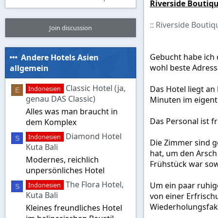
Riverside Boutiq
:: Riverside Boutiq
Join discussion
Gebucht habe ich d
Andere Hotels Asien
wohl beste Adresse
allgemein
Classic Hotel (ja,
Das Hotel liegt an
Indonesien
E
genau DAS Classic)
Minuten im eigent
Alles was man braucht in
Das Personal ist f
dem Komplex
Diamond Hotel
Indonesien
S
Die Zimmer sind g
Kuta Bali
hat, um den Arsch
Modernes, reichlich
Frühstück war sowe
unpersönliches Hotel
The Flora Hotel,
Um ein paar ruhig
Indonesien
S
Kuta Bali
von einer Erfrisc
Wiederholungsfakt
Kleines freundliches Hotel