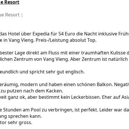
)
ue Resort
ue Resort ::
as Hotel über Expedia für 54 Euro die Nacht inklusive Früh
 in Vang Vieng. Preis-/Leistung absolut Top.
 bester Lage direkt am Fluss mit einer traumhaften Kulisse
lichen Zentrum von Vang Vieng. Aber Zentrum ist natürlic
reundlich und spricht sehr gut englisch.
eräumig, modern und haben einen schönen Balkon. Negativp
 zu putzen nach dem Kacken.
it ganz ok, aber bestimmt kein Leckerbissen. Eher auf Asi
e Stunden am Pool zu verbringen, ist perfekt. Leider war 
hung sprechen kann.
or sehr gross.