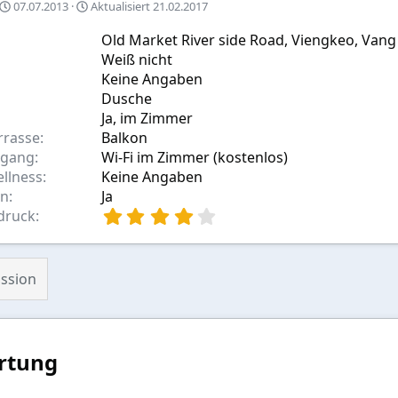
A
07.07.2013
Aktualisiert
21.02.2017
u
s
Old Market River side Road, Viengkeo, Vang
w
Weiß nicht
a
Keine Angaben
h
Dusche
l
Ja, im Zimmer
rrasse
Balkon
ugang
Wi-Fi im Zimmer (kostenlos)
ellness
Keine Angaben
en
Ja
4
druck
,
0
0
ssion
S
t
e
r
n
rtung
(
e