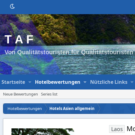
T A F
Von Qualitätstouristen für Qualitätstouristen
Startseite
Hotelbewertungen
Nützliche Links
Neue Bewertungen
Series list
Hotelbewertungen
Hotels Asien allgemein
Mo
Laos