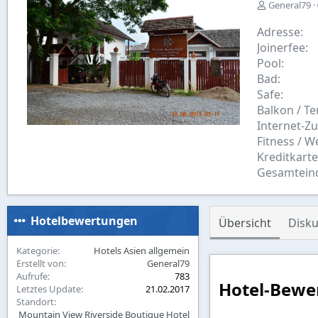
E
General79
r
s
Adresse
t
Joinerfee
e
Pool
l
Bad
l
Safe
t
v
Balkon / Te
o
Internet-Z
n
Fitness / W
Kreditkart
Gesamtein
Hotelbewertungen
Übersicht
Disku
Kategorie
Hotels Asien allgemein
Erstellt von
General79
Aufrufe
783
Hotel-Bewe
Letztes Update
21.02.2017
Standort
Mountain View Riverside Boutique Hotel