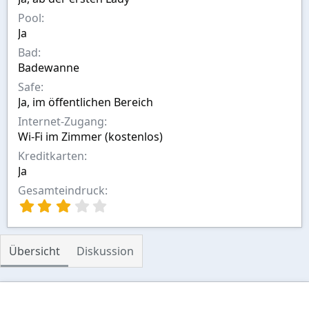
e
a
Pool
l
h
l
l
Ja
t
Bad
v
Badewanne
o
n
Safe
Ja, im öffentlichen Bereich
Internet-Zugang
Wi-Fi im Zimmer (kostenlos)
Kreditkarten
Ja
Gesamteindruck
3
,
0
0
Übersicht
Diskussion
S
t
e
r