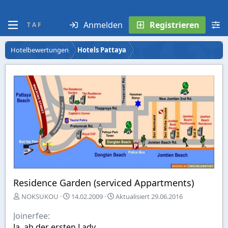
Anmelden
Registrieren
T A F
Hotelbewertungen
Hotels Pattaya
Residence Garden (serviced Appartments)
E
A
NOKSUKOU
14.02.2009
Aktualisiert
29.06.2016
r
u
s
s
Joinerfee
t
w
Ja, ab der ersten Lady