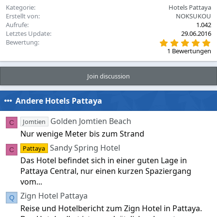
Kategorie
Hotels Pattaya
Erstellt von
NOKSUKOU
Aufrufe
1.042
Letztes Update
29.06.2016
5
Bewertung
,
1 Bewertungen
0
0
S
Join discussion
t
e
r
n
Andere Hotels Pattaya
(
e
Golden Jomtien Beach
)
Jomtien
C
Nur wenige Meter bis zum Strand
Sandy Spring Hotel
Pattaya
C
Das Hotel befindet sich in einer guten Lage in
Pattaya Central, nur einen kurzen Spaziergang
vom...
Zign Hotel Pattaya
Q
Reise und Hotelbericht zum Zign Hotel in Pattaya.