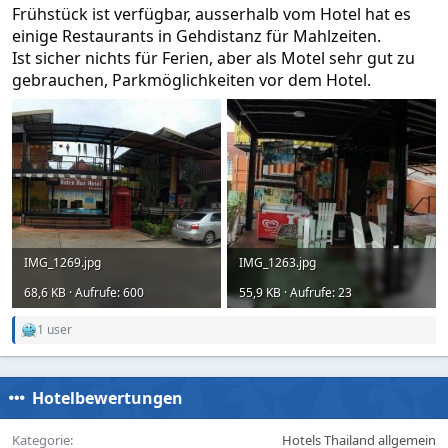
Frühstück ist verfügbar, ausserhalb vom Hotel hat es
einige Restaurants in Gehdistanz für Mahlzeiten.
Ist sicher nichts für Ferien, aber als Motel sehr gut zu
gebrauchen, Parkmöglichkeiten vor dem Hotel.
IMG_1269.jpg
IMG_1263.jpg
68,6 KB · Aufrufe: 600
55,9 KB · Aufrufe: 23
1 user
R
e
a
c
Hotelbewertungen
t
i
o
Kategorie
Hotels Thailand allgemein
n