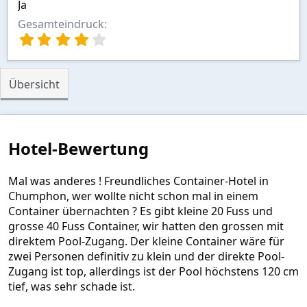
Ja
Gesamteindruck
4
,
0
0
Übersicht
S
t
e
r
n
Hotel-Bewertung
(
e
)
Mal was anderes ! Freundliches Container-Hotel in
Chumphon, wer wollte nicht schon mal in einem
Container übernachten ? Es gibt kleine 20 Fuss und
grosse 40 Fuss Container, wir hatten den grossen mit
direktem Pool-Zugang. Der kleine Container wäre für
zwei Personen definitiv zu klein und der direkte Pool-
Zugang ist top, allerdings ist der Pool höchstens 120 cm
tief, was sehr schade ist.