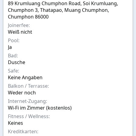
89 Krumluang Chumphon Road, Soi Krumluang,
l
l
o
t
r
Chumphon 3, Thatapao, Muang Chumphon,
v
t
Chumphon 86000
o
e
Joinerfee
n
Weiß nicht
Pool
Ja
Bad
Dusche
Safe
Keine Angaben
Balkon / Terrasse
Weder noch
Internet-Zugang
Wi-Fi im Zimmer (kostenlos)
Fitness / Wellness
Keines
Kreditkarten