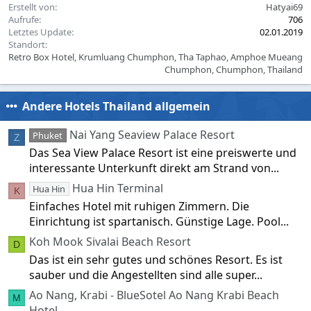
Erstellt von
Hatyai69
s
Aufrufe
706
:
Letztes Update
02.01.2019
Standort
Retro Box Hotel, Krumluang Chumphon, Tha Taphao, Amphoe Mueang
Chumphon, Chumphon, Thailand
Andere Hotels Thailand allgemein
Nai Yang Seaview Palace Resort
Phuket
Z
Das Sea View Palace Resort ist eine preiswerte und
interessante Unterkunft direkt am Strand von...
Hua Hin Terminal
Hua Hin
K
Einfaches Hotel mit ruhigen Zimmern. Die
Einrichtung ist spartanisch. Günstige Lage. Pool...
Koh Mook Sivalai Beach Resort
D
Das ist ein sehr gutes und schönes Resort. Es ist
sauber und die Angestellten sind alle super...
Ao Nang, Krabi - BlueSotel Ao Nang Krabi Beach
M
Hotel