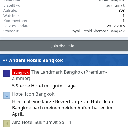
n
Erstellt von
sukhumvit
s
Aufrufe
803
:
Watchers
1
Kommentare
1
Letztes Update
26.12.2016
Standort
Royal Orchid Sheraton Bangkok
Join discussion
Andere Hotels Bangkok
The Landmark Bangkok (Premium-
Bangkok
T
Zimmer)
5 Sterne Hotel mit guter Lage
Hotel Icon Bangkok
Q
Hier mal eine kurze Bewertung zum Hotel Icon
Bangkok nach meinen beiden Aufenthalten im
April...
Aira Hotel Sukhumvit Soi 11
H