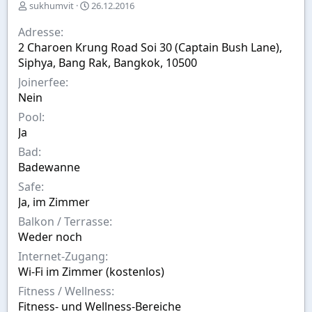
E
A
sukhumvit
26.12.2016
r
u
s
s
Adresse
t
w
2 Charoen Krung Road Soi 30 (Captain Bush Lane),
e
a
Siphya, Bang Rak, Bangkok, 10500
l
h
l
l
Joinerfee
t
Nein
v
Pool
o
n
Ja
Bad
Badewanne
Safe
Ja, im Zimmer
Balkon / Terrasse
Weder noch
Internet-Zugang
Wi-Fi im Zimmer (kostenlos)
Fitness / Wellness
Fitness- und Wellness-Bereiche