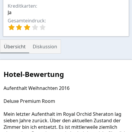
Kreditkarten
Ja
Gesamteindruck
3
,
0
0
Übersicht
Diskussion
S
t
e
r
n
Hotel-Bewertung
(
e
)
Aufenthalt Weihnachten 2016
Deluxe Premium Room
Mein letzter Aufenthalt im Royal Orchid Sheraton lag
sieben Jahre zurück. Über den aktuellen Zustand der
Zimmer bin ich entsetzt. Es ist mittlerweile ziemlich