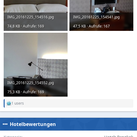
IMG_20161225_154516.jpg
IMG_20161225_154541.jpg
74,8 KB · Aufrufe: 169
47,5 KB · Aufrufe: 167
IMG_20161225_154552.jpg
75,3 KB · Aufrufe: 169
1 users
R
e
a
c
Hotelbewertungen
t
i
o
Kategorie
Hotels Bangkok