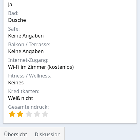
n
Ja
Bad
Dusche
Safe
Keine Angaben
Balkon / Terrasse
Keine Angaben
Internet-Zugang
Wi-Fi im Zimmer (kostenlos)
Fitness / Wellness
Keines
Kreditkarten
Weiß nicht
Gesamteindruck
2
,
0
0
Übersicht
Diskussion
S