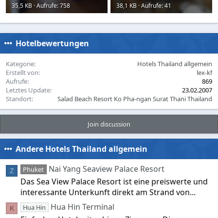
35,5 KB · Aufrufe: 758
38,1 KB · Aufrufe: 41
Hotelbewertungen
Kategorie
Hotels Thailand allgemein
Erstellt von
lex-kf
Aufrufe
869
Letztes Update
23.02.2007
Standort
Salad Beach Resort Ko Pha-ngan Surat Thani Thailand
Join discussion
Andere Hotels Thailand allgemein
Nai Yang Seaview Palace Resort
Phuket
Z
Das Sea View Palace Resort ist eine preiswerte und
interessante Unterkunft direkt am Strand von...
Hua Hin Terminal
Hua Hin
K