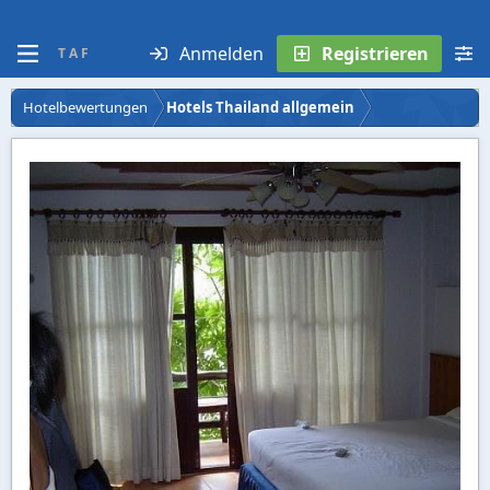
Anmelden
Registrieren
T A F
Hotelbewertungen
Hotels Thailand allgemein