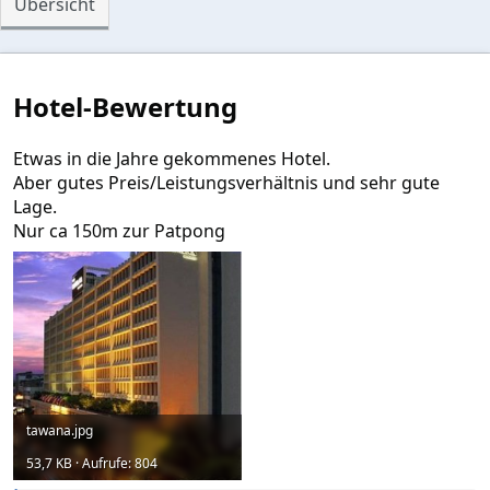
Übersicht
S
t
e
r
n
Hotel-Bewertung
(
e
)
Etwas in die Jahre gekommenes Hotel.
Aber gutes Preis/Leistungsverhältnis und sehr gute
Lage.
Nur ca 150m zur Patpong
tawana.jpg
53,7 KB · Aufrufe: 804