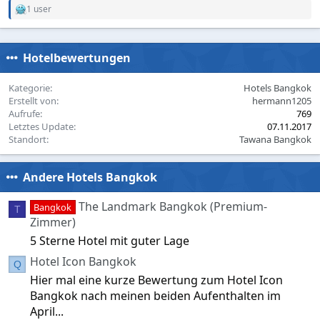
1 user
R
e
a
c
Hotelbewertungen
t
i
o
Kategorie
Hotels Bangkok
n
Erstellt von
hermann1205
s
Aufrufe
769
:
Letztes Update
07.11.2017
Standort
Tawana Bangkok
Andere Hotels Bangkok
The Landmark Bangkok (Premium-
Bangkok
T
Zimmer)
5 Sterne Hotel mit guter Lage
Hotel Icon Bangkok
Q
Hier mal eine kurze Bewertung zum Hotel Icon
Bangkok nach meinen beiden Aufenthalten im
April...