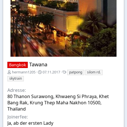
Tawana
Bangkok
E
A
S
hermann1205
07.11.2017
patpong
silom rd.
r
u
t
skytrain
s
s
i
t
w
c
Adresse
e
a
h
80 Thanon Surawong, Khwaeng Si Phraya, Khet
l
h
w
Bang Rak, Krung Thep Maha Nakhon 10500,
l
l
o
t
r
Thailand
v
t
Joinerfee
o
e
Ja, ab der ersten Lady
n