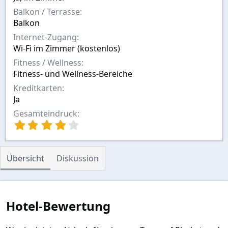
Balkon / Terrasse
Balkon
Internet-Zugang
Wi-Fi im Zimmer (kostenlos)
Fitness / Wellness
Fitness- und Wellness-Bereiche
Kreditkarten
Ja
Gesamteindruck
4
,
0
0
Übersicht
Diskussion
S
t
e
r
n
Hotel-Bewertung
(
e