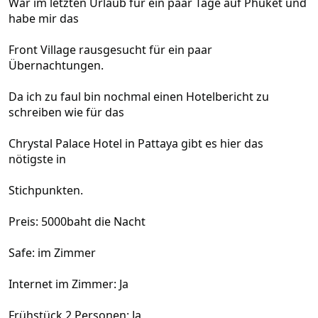
)
War im letzten Urlaub für ein paar Tage auf Phuket und
habe mir das
Front Village rausgesucht für ein paar
Übernachtungen.
Da ich zu faul bin nochmal einen Hotelbericht zu
schreiben wie für das
Chrystal Palace Hotel in Pattaya gibt es hier das
nötigste in
Stichpunkten.
Preis: 5000baht die Nacht
Safe: im Zimmer
Internet im Zimmer: Ja
Frühstück 2 Personen: Ja