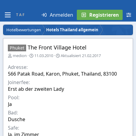
Anmelden
Registrieren
T A F
Hotelbewertungen
Hotels Thailand allgemein
The Front Village Hotel
Phuket
E
A
medion
11.03.2010
Aktualisiert
21.02.2017
r
u
s
s
Adresse
t
w
566 Patak Road, Karon, Phuket, Thailand, 83100
e
a
Joinerfee
l
h
l
l
Erst ab der zweiten Lady
t
Pool
v
Ja
o
n
Bad
Dusche
Safe
Ja, im Zimmer