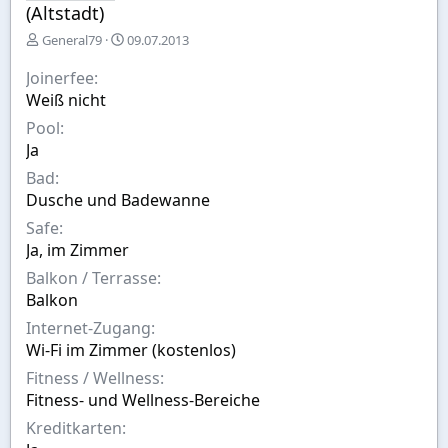
(Altstadt)
E
A
General79
09.07.2013
r
u
s
s
Joinerfee
t
w
Weiß nicht
e
a
Pool
l
h
l
l
Ja
t
Bad
v
Dusche und Badewanne
o
n
Safe
Ja, im Zimmer
Balkon / Terrasse
Balkon
Internet-Zugang
Wi-Fi im Zimmer (kostenlos)
Fitness / Wellness
Fitness- und Wellness-Bereiche
Kreditkarten