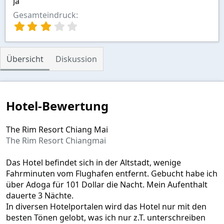
Ja
Gesamteindruck
3
,
0
0
Übersicht
Diskussion
S
t
e
r
n
Hotel-Bewertung
(
e
)
The Rim Resort Chiang Mai
The Rim Resort Chiangmai
Das Hotel befindet sich in der Altstadt, wenige
Fahrminuten vom Flughafen entfernt. Gebucht habe ich
über Adoga für 101 Dollar die Nacht. Mein Aufenthalt
dauerte 3 Nächte.
In diversen Hotelportalen wird das Hotel nur mit den
besten Tönen gelobt, was ich nur z.T. unterschreiben