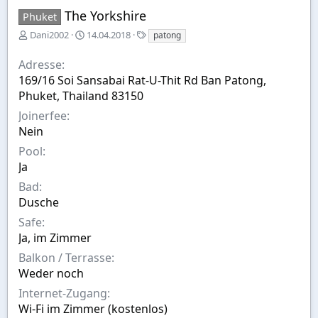
The Yorkshire
Phuket
E
A
S
Dani2002
14.04.2018
patong
r
u
t
s
s
i
Adresse
t
w
c
169/16 Soi Sansabai Rat-U-Thit Rd Ban Patong,
e
a
h
Phuket, Thailand 83150
l
h
w
l
l
o
Joinerfee
t
r
Nein
v
t
o
e
Pool
n
Ja
Bad
Dusche
Safe
Ja, im Zimmer
Balkon / Terrasse
Weder noch
Internet-Zugang
Wi-Fi im Zimmer (kostenlos)