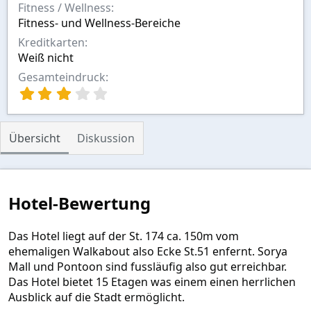
Fitness / Wellness
Fitness- und Wellness-Bereiche
Kreditkarten
Weiß nicht
Gesamteindruck
3
,
0
0
Übersicht
Diskussion
S
t
e
r
n
Hotel-Bewertung
(
e
)
Das Hotel liegt auf der St. 174 ca. 150m vom
ehemaligen Walkabout also Ecke St.51 enfernt. Sorya
Mall und Pontoon sind fussläufig also gut erreichbar.
Das Hotel bietet 15 Etagen was einem einen herrlichen
Ausblick auf die Stadt ermöglicht.