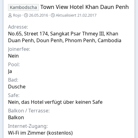
Town View Hotel Khan Daun Penh
Kambodscha
E
A
Rojo
26.05.2016
Aktualisiert
21.02.2017
r
u
s
s
Adresse
t
w
No.65, Street 174, Sangkat Psar Thmey III, Khan
e
a
Duan Penh, Doun Penh, Phnom Penh, Cambodia
l
h
l
l
Joinerfee
t
Nein
v
Pool
o
n
Ja
Bad
Dusche
Safe
Nein, das Hotel verfügt über keinen Safe
Balkon / Terrasse
Balkon
Internet-Zugang
Wi-Fi im Zimmer (kostenlos)